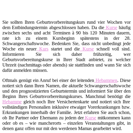
Sie sollten Ihren Geburtsvorbereitungskurs rund vier Wochen vor
dem Entbindungstermin abgeschlossen haben. Da die
Kurse
häufig
zwischen sechs und acht Terminen à 90 bis 120 Minuten dauern,
rate ich zu einem Kursbeginn spätestens in der 28.
Schwangerschaftswoche. Bedenken Sie, dass nicht unbedingt jede
Woche ein neuer
Kurs
startet und die
Kurse
schnell voll sind.
Informieren Sie sich daher frühzeitig, wer
Geburtsvorbereitungskurse in Ihrer Stadt anbietet, zu welcher
Uhrzeit (nachmittags oder abends) sie stattfinden und wann Sie sich
dafür anmelden müssen.
Oftmals genügt ein Anruf bei einer der leitenden
Hebammen
. Diese
notiert sich dann Ihren Namen, die aktuelle Schwangerschaftswoche
und den prognostizierten Geburtstermin und informiert Sie über den
Beginn Ihres Geburtsvorbereitungskurses. Manchmal benötigt die
Hebamme
gleich noch Ihre Versichertenkarte und notiert sich Ihre
vollständigen Personalien inklusive etwaiger Vorerkrankungen bzw.
Erkrankungen innerhalb der Familie. Jetzt erfahren Sie auch schon,
ob Ihr Partner oder Ehemann zu jedem der
Kurse
mitkommen kann
oder ob es – wie mancherorts – einzelen Veranstaltungen gibt, in
denen ganz offen nur mit den werdenen Mamas gearbeitet wird.