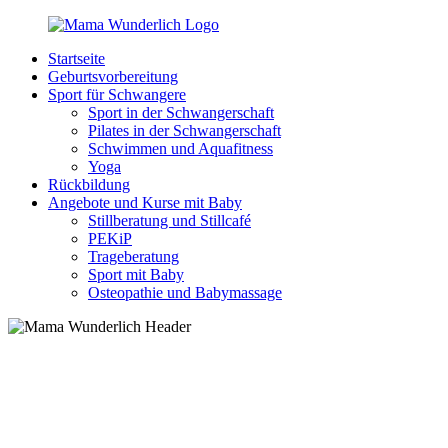
Zurück
zum
Startseite
Inhalt
MamaWunderlich.de
Mutti
Geburtsvorbereitung
sein
Sport für Schwangere
ist
Sport in der Schwangerschaft
wunderbar!
Pilates in der Schwangerschaft
Schwimmen und Aquafitness
Yoga
Rückbildung
Angebote und Kurse mit Baby
Stillberatung und Stillcafé
PEKiP
Trageberatung
Sport mit Baby
Osteopathie und Babymassage