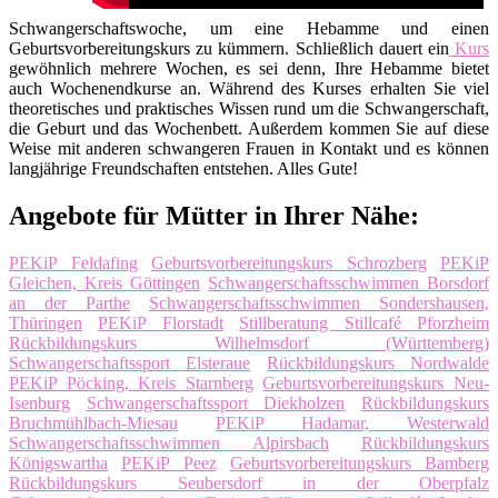
Schwangerschaftswoche, um eine Hebamme und einen
Geburtsvorbereitungskurs zu kümmern. Schließlich dauert ein
Kurs
gewöhnlich mehrere Wochen, es sei denn, Ihre Hebamme bietet
auch Wochenendkurse an. Während des Kurses erhalten Sie viel
theoretisches und praktisches Wissen rund um die Schwangerschaft,
die Geburt und das Wochenbett. Außerdem kommen Sie auf diese
Weise mit anderen schwangeren Frauen in Kontakt und es können
langjährige Freundschaften entstehen. Alles Gute!
Angebote für Mütter in Ihrer Nähe:
PEKiP Feldafing
Geburtsvorbereitungskurs Schrozberg
PEKiP
Gleichen, Kreis Göttingen
Schwangerschaftsschwimmen Borsdorf
an der Parthe
Schwangerschaftsschwimmen Sondershausen,
Thüringen
PEKiP Florstadt
Stillberatung Stillcafé Pforzheim
Rückbildungskurs Wilhelmsdorf (Württemberg)
Schwangerschaftssport Elsteraue
Rückbildungskurs Nordwalde
PEKiP Pöcking, Kreis Starnberg
Geburtsvorbereitungskurs Neu-
Isenburg
Schwangerschaftssport Diekholzen
Rückbildungskurs
Bruchmühlbach-Miesau
PEKiP Hadamar, Westerwald
Schwangerschaftsschwimmen Alpirsbach
Rückbildungskurs
Königswartha
PEKiP Peez
Geburtsvorbereitungskurs Bamberg
Rückbildungskurs Seubersdorf in der Oberpfalz