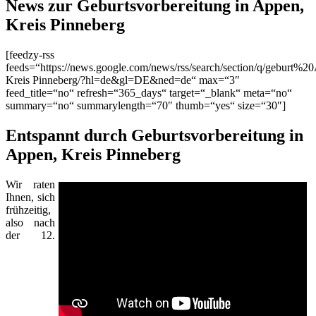
News zur Geburtsvorbereitung in Appen,
Kreis Pinneberg
[feedzy-rss
feeds=“https://news.google.com/news/rss/search/section/q/geburt%2
Kreis Pinneberg/?hl=de&gl=DE&ned=de“ max=“3″
feed_title=“no“ refresh=“365_days“ target=“_blank“ meta=“no“
summary=“no“ summarylength=“70″ thumb=“yes“ size=“30″]
Entspannt durch Geburtsvorbereitung in
Appen, Kreis Pinneberg
Wir raten
Ihnen, sich
frühzeitig,
also nach
der 12.