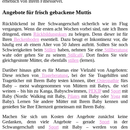
erheblich von Ihrem Fitnesslevel.
Angebote für frisch gebackene Muttis
Rückblickend ist Ihre Schwangerschaft sicherlich wie im Flug
vergangen. Wenn die ersten acht Wochen vorbei sind, rate ich Ihnen
dringend, einen
Rückbildungskurs
zu belegen. Denn dieser ist für
Ihren
Beckenboden
essentiell. Dazu beugt er Inkontinenz vor, die
häufig erst ab einem Alter von 50 Jahren auftritt. Sollten Sie noch
Schwierigkeiten beim
Stillen
haben, nehmen Sie eine
Stillberatung
wahr oder gehen Sie zu seinem
Stillcafé
. Dort finden Sie viele
gleichgesinnte Mütter, die ebenfalls
stillen
(lernen).
Darüber hinaus gibt es für Mamas eine Vielzahl von Angeboten:
Diese reichen von
Trageberatung
, bei der Sie Tragehilfen und
Tragetücher mit Ihrem Baby testen können, über
Osteopathie
fürs
Baby – meist wahrgenommen von Müttern mit Babys, die viel
weinen – bis hin zu Kanga, Babyschwimmen,
PEKIP
und
Sport
mit
Baby (Nordic Walking mit Baby,
Pilates
mit Baby oder
Yoga
mit
Baby). Lernen Sie andere Mütter mit Ihrem Baby kennen und
genießen Sie Ihre Elternzeit gemeinsam mit Ihrem Baby.
Machen Sie sich um Kosten der Angebote zunächst keine
Gedanken, denn viele Angebote – gerade
Sport
in der
Schwangerschaft und
Sport
mit Baby – werden von den