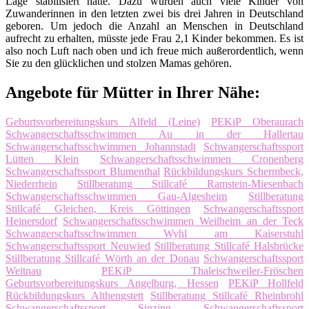
Lage stabilisiert hatte. Dazu wurden auch viele Kinder von
Zuwanderinnen in den letzten zwei bis drei Jahren in Deutschland
geboren. Um jedoch die Anzahl an Menschen in Deutschland
aufrecht zu erhalten, müsste jede Frau 2,1 Kinder bekommen. Es ist
also noch Luft nach oben und ich freue mich außerordentlich, wenn
Sie zu den glücklichen und stolzen Mamas gehören.
Angebote für Mütter in Ihrer Nähe:
Geburtsvorbereitungskurs Alfeld (Leine)
PEKiP Oberaurach
Schwangerschaftsschwimmen Au in der Hallertau
Schwangerschaftsschwimmen Johannstadt
Schwangerschaftssport
Lütten Klein
Schwangerschaftsschwimmen Cronenberg
Schwangerschaftssport Blumenthal
Rückbildungskurs Schermbeck,
Niederrhein
Stillberatung Stillcafé Ramstein-Miesenbach
Schwangerschaftsschwimmen Gau-Algesheim
Stillberatung
Stillcafé Gleichen, Kreis Göttingen
Schwangerschaftssport
Heinersdorf
Schwangerschaftsschwimmen Weilheim an der Teck
Schwangerschaftsschwimmen Wyhl am Kaiserstuhl
Schwangerschaftssport Neuwied
Stillberatung Stillcafé Halsbrücke
Stillberatung Stillcafé Wörth an der Donau
Schwangerschaftssport
Weitnau
PEKiP Thaleischweiler-Fröschen
Geburtsvorbereitungskurs Angelburg, Hessen
PEKiP Hollfeld
Rückbildungskurs Althengstett
Stillberatung Stillcafé Rheinbrohl
Schwangerschaftssport Sinzing
Schwangerschaftssport