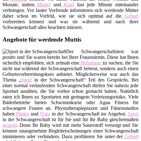
Monate, indem
Mutter
und
Kind
fast jede Minute miteinander
verbringen. Vor lauter Vorfreude informieren sich werdende Mütter
daher schon im Vorfeld, wie sie sich optimal auf die
Geburt
vorbereiten können und was sie während und nach ihrer
Schwangerschaft alles beachten müssen.
Angebote für werdende Muttis
Der Schwangerschaftstest war
positiv und Sie waren bereits bei Ihrer Frauenärztin. Diese hat Ihnen
sicherlich empfohlen, sich zeitnah eine
Hebamme
zu suchen, die Sie
nicht nur während der Schwangerschaft betreut, sondern auch einen
Geburtsvorbereitungskurs anbietet. Möglicherweise war auch das
Thema „
Sport
in der Schwangerschaft“ Teil des Gesprächs. Bei
einer normal verlaufenden Schwangerschaft dürfen Sie nahezu jede
Sportart ausüben, die Sie vorher schon gemacht haben. Natürlich
raten ich Ihnen zu Sportarten mit geringem Verletzungsrisiko. Viele
Bäderbetriebe bieten Schwimmkurse oder Agua Fitness für
schwangere Frauen an. Physiotherapiepraxen und Fitnessstudios
haben
Pilates
und
Yoga
in der Schwangerschaft im Angebot.
Sport
in der Schwangerschaft ist für Sie und für Ihr Baby gleichermaßen
gesund
. Denn Ihr Baby wird mit mehr Sauerstoff versorgt und Sie
können unangenehme Begleiterscheinungen einer Schwangerschaft
minimieren oder verhindern. Dazu profitieren Sie unter der
Geburt