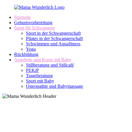
Zurück
zum
Startseite
Inhalt
Mutti
Geburtsvorbereitung
MamaWunderlich.de
sein
Sport für Schwangere
ist
Sport in der Schwangerschaft
wunderbar!
Pilates in der Schwangerschaft
Schwimmen und Aquafitness
Yoga
Rückbildung
Angebote und Kurse mit Baby
Stillberatung und Stillcafé
PEKiP
Trageberatung
Sport mit Baby
Osteopathie und Babymassage