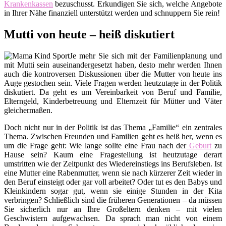
Krankenkassen
bezuschusst. Erkundigen Sie sich, welche Angebote
in Ihrer Nähe finanziell unterstützt werden und schnuppern Sie rein!
Mutti von heute – heiß diskutiert
Je mehr Sie sich mit der Familienplanung und
mit Mutti sein auseinandergesetzt haben, desto mehr werden Ihnen
auch die kontroversen Diskussionen über die Mutter von heute ins
Auge gestochen sein. Viele Fragen werden heutzutage in der Politik
diskutiert. Da geht es um Vereinbarkeit von Beruf und Familie,
Elterngeld, Kinderbetreuung und Elternzeit für Mütter und Väter
gleichermaßen.
Doch nicht nur in der Politik ist das Thema „Familie“ ein zentrales
Thema. Zwischen Freunden und Familien geht es heiß her, wenn es
um die Frage geht: Wie lange sollte eine Frau nach der
Geburt
zu
Hause sein? Kaum eine Fragestellung ist heutzutage derart
umstritten wie der Zeitpunkt des Wiedereinstiegs ins Berufsleben. Ist
eine Mutter eine Rabenmutter, wenn sie nach kürzerer Zeit wieder in
den Beruf einsteigt oder gar voll arbeitet? Oder tut es den Babys und
Kleinkindern sogar gut, wenn sie einige Stunden in der Kita
verbringen? Schließlich sind die früheren Generationen – da müssen
Sie sicherlich nur an Ihre Großeltern denken – mit vielen
Geschwistern aufgewachsen. Da sprach man nicht von einem