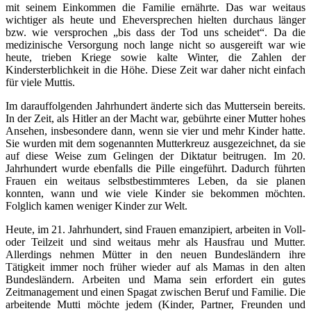
mit seinem Einkommen die Familie ernährte. Das war weitaus
wichtiger als heute und Eheversprechen hielten durchaus länger
bzw. wie versprochen „bis dass der Tod uns scheidet“. Da die
medizinische Versorgung noch lange nicht so ausgereift war wie
heute, trieben Kriege sowie kalte Winter, die Zahlen der
Kindersterblichkeit in die Höhe. Diese Zeit war daher nicht einfach
für viele Muttis.
Im darauffolgenden Jahrhundert änderte sich das Muttersein bereits.
In der Zeit, als Hitler an der Macht war, gebührte einer Mutter hohes
Ansehen, insbesondere dann, wenn sie vier und mehr Kinder hatte.
Sie wurden mit dem sogenannten Mutterkreuz ausgezeichnet, da sie
auf diese Weise zum Gelingen der Diktatur beitrugen. Im 20.
Jahrhundert wurde ebenfalls die Pille eingeführt. Dadurch führten
Frauen ein weitaus selbstbestimmteres Leben, da sie planen
konnten, wann und wie viele Kinder sie bekommen möchten.
Folglich kamen weniger Kinder zur Welt.
Heute, im 21. Jahrhundert, sind Frauen emanzipiert, arbeiten in Voll-
oder Teilzeit und sind weitaus mehr als Hausfrau und Mutter.
Allerdings nehmen Mütter in den neuen Bundesländern ihre
Tätigkeit immer noch früher wieder auf als Mamas in den alten
Bundesländern. Arbeiten und Mama sein erfordert ein gutes
Zeitmanagement und einen Spagat zwischen Beruf und Familie. Die
arbeitende Mutti möchte jedem (Kinder, Partner, Freunden und