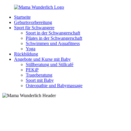
Zurück
zum
Startseite
Inhalt
MamaWunderlich.de
Mutti
Geburtsvorbereitung
sein
Sport für Schwangere
ist
Sport in der Schwangerschaft
wunderbar!
Pilates in der Schwangerschaft
Schwimmen und Aquafitness
Yoga
Rückbildung
Angebote und Kurse mit Baby
Stillberatung und Stillcafé
PEKiP
Trageberatung
Sport mit Baby
Osteopathie und Babymassage