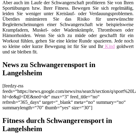
Aber auch im Laufe der Schwangerschaft profitieren Sie von Ihren
Sportübungen bzw. Ihrer Fitness. Bewegen Sie sich regelmäßig,
leiden Sie weniger unter Kreislauf- oder Verdauungsproblemen.
Überdies minimieren Sie das Risiko für unerwünschte
Begleiterscheinungen einer Schwangerschaft wie beispielsweise
Krampfadern, Muskel- oder Wadenkrämpfe, Thrombosen oder
Hämorrhoiden. Wenn Sie sich zu müde oder geschafft für ein
Workout fühlen, gehen Sie eine kleine Runde spazieren. Jede noch
so kleine oder kurze Bewegung ist für Sie und Ihr
Kind
goldwert
und sie bleiben fit.
News zu Schwangerensport in
Langelsheim
[feedzy-rss
feeds=“https://news.google.com/news/rss/search/section/q/sport%20L
hl=de&gl=DE&ned=de“ max=“3″ feed_title=“no“
refresh=“365_days“ target=“_blank“ meta=“no“ summary=“no“
summarylength=“70″ thumb=“yes“ size=“30″]
Fitness durch Schwangerensport in
Langelsheim