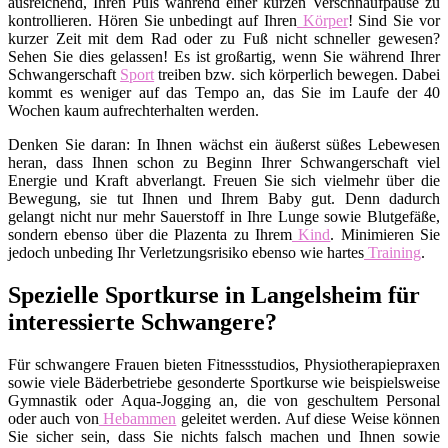
ausreichend, Ihren Puls während einer kurzen Verschnaufpause zu
kontrollieren. Hören Sie unbedingt auf Ihren
Körper
! Sind Sie vor
kurzer Zeit mit dem Rad oder zu Fuß nicht schneller gewesen?
Sehen Sie dies gelassen! Es ist großartig, wenn Sie während Ihrer
Schwangerschaft
Sport
treiben bzw. sich körperlich bewegen. Dabei
kommt es weniger auf das Tempo an, das Sie im Laufe der 40
Wochen kaum aufrechterhalten werden.
Denken Sie daran: In Ihnen wächst ein äußerst süßes Lebewesen
heran, dass Ihnen schon zu Beginn Ihrer Schwangerschaft viel
Energie und Kraft abverlangt. Freuen Sie sich vielmehr über die
Bewegung, sie tut Ihnen und Ihrem Baby gut. Denn dadurch
gelangt nicht nur mehr Sauerstoff in Ihre Lunge sowie Blutgefäße,
sondern ebenso über die Plazenta zu Ihrem
Kind
. Minimieren Sie
jedoch unbeding Ihr Verletzungsrisiko ebenso wie hartes
Training
.
Spezielle Sportkurse in Langelsheim für
interessierte Schwangere?
Für schwangere Frauen bieten Fitnessstudios, Physiotherapiepraxen
sowie viele Bäderbetriebe gesonderte Sportkurse wie beispielsweise
Gymnastik oder Aqua-Jogging an, die von geschultem Personal
oder auch von
Hebammen
geleitet werden. Auf diese Weise können
Sie sicher sein, dass Sie nichts falsch machen und Ihnen sowie