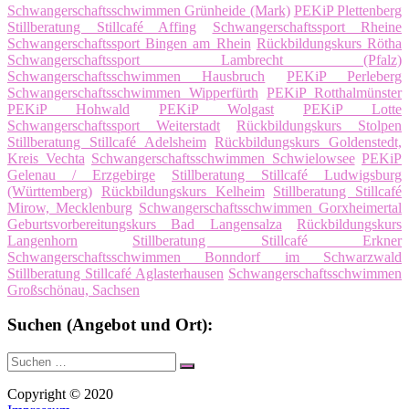
Schwangerschaftsschwimmen Grünheide (Mark)
PEKiP Plettenberg
Stillberatung Stillcafé Affing
Schwangerschaftssport Rheine
Schwangerschaftssport Bingen am Rhein
Rückbildungskurs Rötha
Schwangerschaftssport Lambrecht (Pfalz)
Schwangerschaftsschwimmen Hausbruch
PEKiP Perleberg
Schwangerschaftsschwimmen Wipperfürth
PEKiP Rotthalmünster
PEKiP Hohwald
PEKiP Wolgast
PEKiP Lotte
Schwangerschaftssport Weiterstadt
Rückbildungskurs Stolpen
Stillberatung Stillcafé Adelsheim
Rückbildungskurs Goldenstedt,
Kreis Vechta
Schwangerschaftsschwimmen Schwielowsee
PEKiP
Gelenau / Erzgebirge
Stillberatung Stillcafé Ludwigsburg
(Württemberg)
Rückbildungskurs Kelheim
Stillberatung Stillcafé
Mirow, Mecklenburg
Schwangerschaftsschwimmen Gorxheimertal
Geburtsvorbereitungskurs Bad Langensalza
Rückbildungskurs
Langenhorn
Stillberatung Stillcafé Erkner
Schwangerschaftsschwimmen Bonndorf im Schwarzwald
Stillberatung Stillcafé Aglasterhausen
Schwangerschaftsschwimmen
Großschönau, Sachsen
Suchen (Angebot und Ort):
Suche
Suchen
nach:
Copyright © 2020