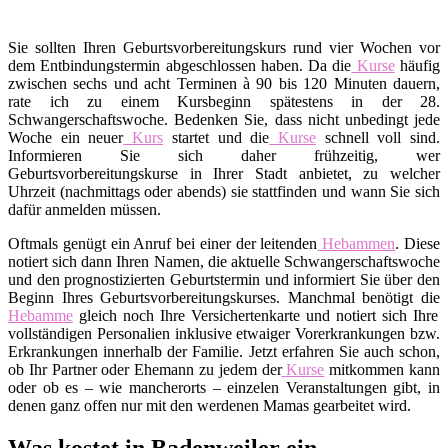
Sie sollten Ihren Geburtsvorbereitungskurs rund vier Wochen vor
dem Entbindungstermin abgeschlossen haben. Da die
Kurse
häufig
zwischen sechs und acht Terminen à 90 bis 120 Minuten dauern,
rate ich zu einem Kursbeginn spätestens in der 28.
Schwangerschaftswoche. Bedenken Sie, dass nicht unbedingt jede
Woche ein neuer
Kurs
startet und die
Kurse
schnell voll sind.
Informieren Sie sich daher frühzeitig, wer
Geburtsvorbereitungskurse in Ihrer Stadt anbietet, zu welcher
Uhrzeit (nachmittags oder abends) sie stattfinden und wann Sie sich
dafür anmelden müssen.
Oftmals genügt ein Anruf bei einer der leitenden
Hebammen
. Diese
notiert sich dann Ihren Namen, die aktuelle Schwangerschaftswoche
und den prognostizierten Geburtstermin und informiert Sie über den
Beginn Ihres Geburtsvorbereitungskurses. Manchmal benötigt die
Hebamme
gleich noch Ihre Versichertenkarte und notiert sich Ihre
vollständigen Personalien inklusive etwaiger Vorerkrankungen bzw.
Erkrankungen innerhalb der Familie. Jetzt erfahren Sie auch schon,
ob Ihr Partner oder Ehemann zu jedem der
Kurse
mitkommen kann
oder ob es – wie mancherorts – einzelen Veranstaltungen gibt, in
denen ganz offen nur mit den werdenen Mamas gearbeitet wird.
Was kostet in Badenweiler ein