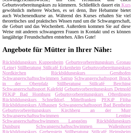
Geburtsvorbereitungskurs zu kümmern. Schließlich dauert ein
Kurs
gewöhnlich mehrere Wochen, es sei denn, Ihre Hebamme bietet
auch Wochenendkurse an. Während des Kurses erhalten Sie viel
theoretisches und praktisches Wissen rund um die Schwangerschaft,
die Geburt und das Wochenbett. Außerdem kommen Sie auf diese
Weise mit anderen schwangeren Frauen in Kontakt und es können
langjährige Freundschaften entstehen. Alles Gute!
Angebote für Mütter in Ihrer Nähe:
Rückbildungskurs Kuppenheim
Geburtsvorbereitungskurs Gronau
(Leine)
Stillberatung Stillcafé Eckenheim
Geburtsvorbereitungskurs
Nordkirchen
Rückbildungskurs Gersthofen
Schwangerschaftsschwimmen Satrup
Schwangerschaftssport Bruck
in der Oberpfalz
Stillberatung Stillcafé Berching
Schwangerschaftssport Kalefeld
Geburtsvorbereitungskurs Detmold
PEKiP Bad Homburg
Geburtsvorbereitungskurs Ofterdingen
Rückbildungskurs Schnelldorf, Mittelfranken
PEKiP Flöha
Rückbildungskurs Alfhausen
Schwangerschaftssport Bad Bentheim
Geburtsvorbereitungskurs Kirchberg an der Murr
Schwangerschaftsschwimmen Lenting
Schwangerschaftsschwimmen Langgöns
Rückbildungskurs
Duisburg
Schwangerschaftsschwimmen Wallenhorst
Rückbildungskurs Grebenstein
Stillberatung Stillcafé Heimsheim