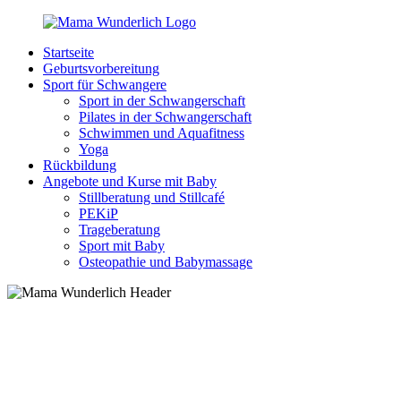
Zurück
zum
Startseite
Inhalt
MamaWunderlich.de
Mutti
Geburtsvorbereitung
sein
Sport für Schwangere
ist
Sport in der Schwangerschaft
wunderbar!
Pilates in der Schwangerschaft
Schwimmen und Aquafitness
Yoga
Rückbildung
Angebote und Kurse mit Baby
Stillberatung und Stillcafé
PEKiP
Trageberatung
Sport mit Baby
Osteopathie und Babymassage