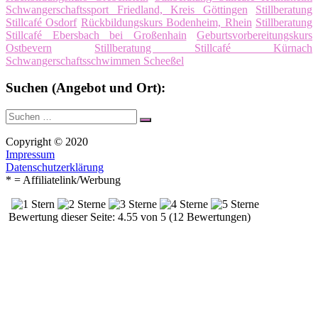
Schwangerschaftssport Friedland, Kreis Göttingen
Stillberatung
Stillcafé Osdorf
Rückbildungskurs Bodenheim, Rhein
Stillberatung
Stillcafé Ebersbach bei Großenhain
Geburtsvorbereitungskurs
Ostbevern
Stillberatung Stillcafé Kürnach
Schwangerschaftsschwimmen Scheeßel
Suchen (Angebot und Ort):
Suche
Suchen
nach:
Copyright © 2020
Impressum
Datenschutzerklärung
* = Affiliatelink/Werbung
Bewertung dieser Seite: 4.55 von 5 (12 Bewertungen)