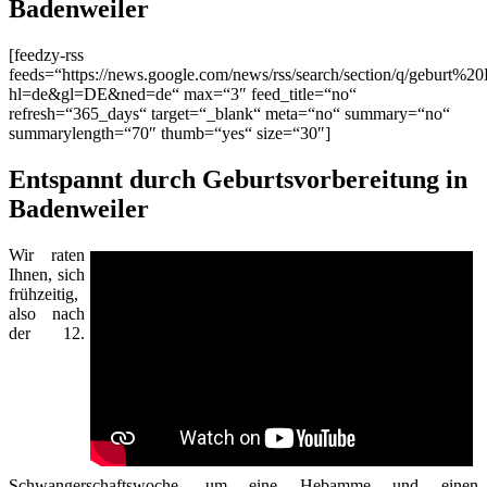
Badenweiler
[feedzy-rss
feeds=“https://news.google.com/news/rss/search/section/q/geburt%2
hl=de&gl=DE&ned=de“ max=“3″ feed_title=“no“
refresh=“365_days“ target=“_blank“ meta=“no“ summary=“no“
summarylength=“70″ thumb=“yes“ size=“30″]
Entspannt durch Geburtsvorbereitung in
Badenweiler
Wir raten
Ihnen, sich
frühzeitig,
also nach
der 12.
Schwangerschaftswoche, um eine Hebamme und einen