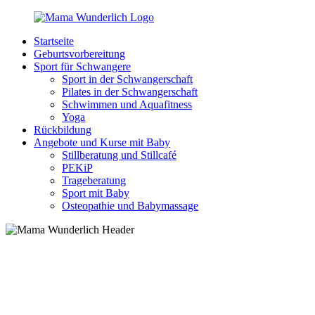
Zurück
zum
Startseite
Inhalt
MamaWunderlich.de
Mutti
Geburtsvorbereitung
sein
Sport für Schwangere
ist
Sport in der Schwangerschaft
wunderbar!
Pilates in der Schwangerschaft
Schwimmen und Aquafitness
Yoga
Rückbildung
Angebote und Kurse mit Baby
Stillberatung und Stillcafé
PEKiP
Trageberatung
Sport mit Baby
Osteopathie und Babymassage