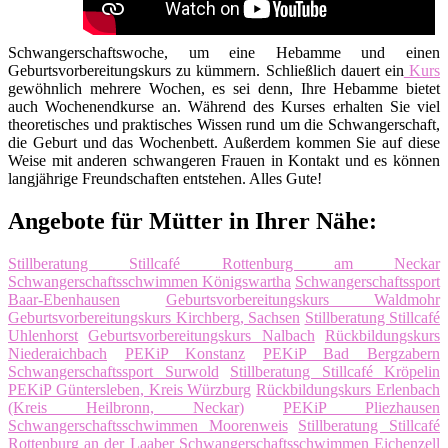
Schwangerschaftswoche, um eine Hebamme und einen
Geburtsvorbereitungskurs zu kümmern. Schließlich dauert ein
Kurs
gewöhnlich mehrere Wochen, es sei denn, Ihre Hebamme bietet
auch Wochenendkurse an. Während des Kurses erhalten Sie viel
theoretisches und praktisches Wissen rund um die Schwangerschaft,
die Geburt und das Wochenbett. Außerdem kommen Sie auf diese
Weise mit anderen schwangeren Frauen in Kontakt und es können
langjährige Freundschaften entstehen. Alles Gute!
Angebote für Mütter in Ihrer Nähe:
Stillberatung Stillcafé Rottenburg am Neckar
Schwangerschaftsschwimmen Königswartha
Schwangerschaftssport
Baar-Ebenhausen
Geburtsvorbereitungskurs Waldmohr
Geburtsvorbereitungskurs Kirchberg, Sachsen
Stillberatung Stillcafé
Uhlenhorst
Geburtsvorbereitungskurs Nalbach
Rückbildungskurs
Niederaichbach
PEKiP Konstanz
PEKiP Bad Bergzabern
Schwangerschaftssport Surwold
Stillberatung Stillcafé Kröpelin
PEKiP Güntersleben, Kreis Würzburg
Rückbildungskurs Erlenbach
(Kreis Heilbronn, Neckar)
PEKiP Pliezhausen
Schwangerschaftsschwimmen Moorenweis
Stillberatung Stillcafé
Rottenburg an der Laaber
Schwangerschaftsschwimmen Eichenzell