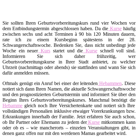
Sie sollten Ihren Geburtsvorbereitungskurs rund vier Wochen vor
dem Entbindungstermin abgeschlossen haben. Da die
Kurse
häufig
zwischen sechs und acht Terminen à 90 bis 120 Minuten dauern,
rate ich zu einem Kursbeginn spätestens in der 28.
Schwangerschaftswoche. Bedenken Sie, dass nicht unbedingt jede
Woche ein neuer
Kurs
startet und die
Kurse
schnell voll sind.
Informieren Sie sich daher frühzeitig, wer
Geburtsvorbereitungskurse in Ihrer Stadt anbietet, zu welcher
Uhrzeit (nachmittags oder abends) sie stattfinden und wann Sie sich
dafür anmelden müssen.
Oftmals genügt ein Anruf bei einer der leitenden
Hebammen
. Diese
notiert sich dann Ihren Namen, die aktuelle Schwangerschaftswoche
und den prognostizierten Geburtstermin und informiert Sie über den
Beginn Ihres Geburtsvorbereitungskurses. Manchmal benötigt die
Hebamme
gleich noch Ihre Versichertenkarte und notiert sich Ihre
vollständigen Personalien inklusive etwaiger Vorerkrankungen bzw.
Erkrankungen innerhalb der Familie. Jetzt erfahren Sie auch schon,
ob Ihr Partner oder Ehemann zu jedem der
Kurse
mitkommen kann
oder ob es – wie mancherorts – einzelen Veranstaltungen gibt, in
denen ganz offen nur mit den werdenen Mamas gearbeitet wird.