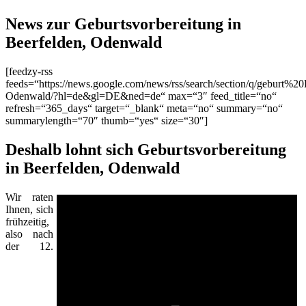
News zur Geburtsvorbereitung in
Beerfelden, Odenwald
[feedzy-rss
feeds=“https://news.google.com/news/rss/search/section/q/geburt%20
Odenwald/?hl=de&gl=DE&ned=de“ max=“3″ feed_title=“no“
refresh=“365_days“ target=“_blank“ meta=“no“ summary=“no“
summarylength=“70″ thumb=“yes“ size=“30″]
Deshalb lohnt sich Geburtsvorbereitung
in Beerfelden, Odenwald
Wir raten
Ihnen, sich
frühzeitig,
also nach
der 12.