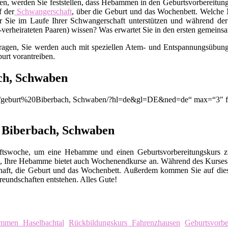
en, werden Sie feststellen, dass Hebammen in den Geburtsvorbereitungs
f der
Schwangerschaft
, über die Geburt und das Wochenbett. Welche M
 Sie im Laufe Ihrer Schwangerschaft unterstützen und während der
t-verheirateten Paaren) wissen? Was erwartet Sie in den ersten gemei
Fragen, Sie werden auch mit speziellen Atem- und Entspannungsübunge
urt vorantreiben.
ch, Schwaben
ion/q/geburt%20Biberbach, Schwaben/?hl=de&gl=DE&ned=de“ max=“3″ f
n Biberbach, Schwaben
chaftswoche, um eine Hebamme und einen Geburtsvorbereitungskurs
, Ihre Hebamme bietet auch Wochenendkurse an. Während des Kurses 
chaft, die Geburt und das Wochenbett. Außerdem kommen Sie auf die
eundschaften entstehen. Alles Gute!
immen Haselbachtal
Rückbildungskurs Fahrenzhausen
Geburtsvorbe