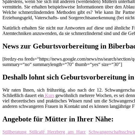
Spätestens, wenn Sie sich mit anderen (werdenden) Müttern unterhalt
vermitteln. Sie erhalten beispielsweise Informationen über den Ablau
Welche schmerzlindernden Methoden gibt es? Wie kann Ihr Partner
Erziehungsgeld, Vaterschafts- und Sorgerechtsanerkennung (bei nich
Natürlich erhalten Sie nicht nur Antworten auf diese und ähnliche 
Atemtechniken anzuwenden, da sie schmerzlindernd sind und die Geb
News zur Geburtsvorbereitung in Biberba
[feedzy-rss feeds=“https://news.google.com/news/rss/search/sect
summary=“no“ summarylength=“70″ thumb=“yes“ size=“30″]
Deshalb lohnt sich Geburtsvorbereitung i
Wir raten Ihnen, sich frühzeitig, also nach der 12. Schwangers
Schließlich dauert ein
Kurs
gewöhnlich mehrere Wochen, es sei denn
viel theoretisches und praktisches Wissen rund um die Schwangers
anderen schwangeren Frauen in Kontakt und es können langjährige Fr
Angebote für Mütter in Ihrer Nähe:
Stillberatung Stillcafé Herzberg am Harz
Schwangerschaftsschw