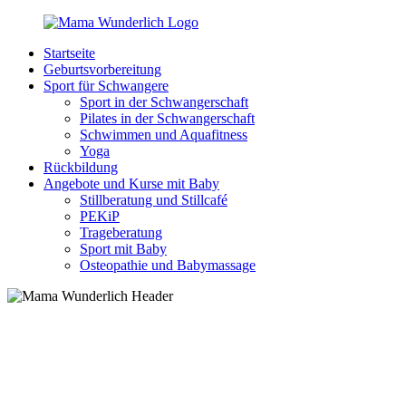
Zurück
zum
Startseite
Inhalt
MamaWunderlich.de
Mutti
Geburtsvorbereitung
sein
Sport für Schwangere
ist
Sport in der Schwangerschaft
wunderbar!
Pilates in der Schwangerschaft
Schwimmen und Aquafitness
Yoga
Rückbildung
Angebote und Kurse mit Baby
Stillberatung und Stillcafé
PEKiP
Trageberatung
Sport mit Baby
Osteopathie und Babymassage