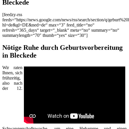
Bleckede
[feedzy-rss
feeds=“https://news.google.com/news/rss/search/section/q/geburt%2
hl=de&gl=DE&ned=de“ max=“3″ feed_title=“no“
refresh=“365_days“ target=“_blank“ meta=“no“ summary=“no“
summarylength=“70″ thumb=“yes“ size=“30″]
Nötige Ruhe durch Geburtsvorbereitung
in Bleckede
Wir raten
Ihnen, sich
frühzeitig,
also nach
der 12.
Schwangerschaftswoche, um eine Hebamme und einen