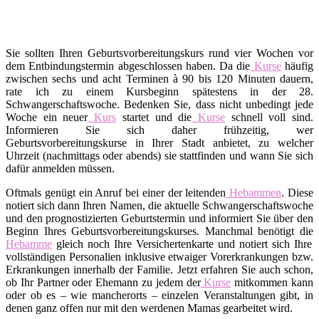
Sie sollten Ihren Geburtsvorbereitungskurs rund vier Wochen vor
dem Entbindungstermin abgeschlossen haben. Da die
Kurse
häufig
zwischen sechs und acht Terminen à 90 bis 120 Minuten dauern,
rate ich zu einem Kursbeginn spätestens in der 28.
Schwangerschaftswoche. Bedenken Sie, dass nicht unbedingt jede
Woche ein neuer
Kurs
startet und die
Kurse
schnell voll sind.
Informieren Sie sich daher frühzeitig, wer
Geburtsvorbereitungskurse in Ihrer Stadt anbietet, zu welcher
Uhrzeit (nachmittags oder abends) sie stattfinden und wann Sie sich
dafür anmelden müssen.
Oftmals genügt ein Anruf bei einer der leitenden
Hebammen
. Diese
notiert sich dann Ihren Namen, die aktuelle Schwangerschaftswoche
und den prognostizierten Geburtstermin und informiert Sie über den
Beginn Ihres Geburtsvorbereitungskurses. Manchmal benötigt die
Hebamme
gleich noch Ihre Versichertenkarte und notiert sich Ihre
vollständigen Personalien inklusive etwaiger Vorerkrankungen bzw.
Erkrankungen innerhalb der Familie. Jetzt erfahren Sie auch schon,
ob Ihr Partner oder Ehemann zu jedem der
Kurse
mitkommen kann
oder ob es – wie mancherorts – einzelen Veranstaltungen gibt, in
denen ganz offen nur mit den werdenen Mamas gearbeitet wird.