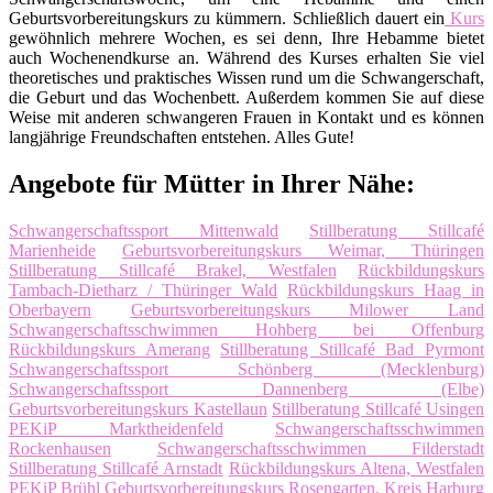
Geburtsvorbereitungskurs zu kümmern. Schließlich dauert ein
Kurs
gewöhnlich mehrere Wochen, es sei denn, Ihre Hebamme bietet
auch Wochenendkurse an. Während des Kurses erhalten Sie viel
theoretisches und praktisches Wissen rund um die Schwangerschaft,
die Geburt und das Wochenbett. Außerdem kommen Sie auf diese
Weise mit anderen schwangeren Frauen in Kontakt und es können
langjährige Freundschaften entstehen. Alles Gute!
Angebote für Mütter in Ihrer Nähe:
Schwangerschaftssport Mittenwald
Stillberatung Stillcafé
Marienheide
Geburtsvorbereitungskurs Weimar, Thüringen
Stillberatung Stillcafé Brakel, Westfalen
Rückbildungskurs
Tambach-Dietharz / Thüringer Wald
Rückbildungskurs Haag in
Oberbayern
Geburtsvorbereitungskurs Milower Land
Schwangerschaftsschwimmen Hohberg bei Offenburg
Rückbildungskurs Amerang
Stillberatung Stillcafé Bad Pyrmont
Schwangerschaftssport Schönberg (Mecklenburg)
Schwangerschaftssport Dannenberg (Elbe)
Geburtsvorbereitungskurs Kastellaun
Stillberatung Stillcafé Usingen
PEKiP Marktheidenfeld
Schwangerschaftsschwimmen
Rockenhausen
Schwangerschaftsschwimmen Filderstadt
Stillberatung Stillcafé Arnstadt
Rückbildungskurs Altena, Westfalen
PEKiP Brühl
Geburtsvorbereitungskurs Rosengarten, Kreis Harburg