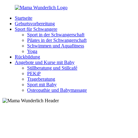
Zurück
zum
Startseite
Inhalt
MamaWunderlich.de
Mutti
Geburtsvorbereitung
sein
Sport für Schwangere
ist
Sport in der Schwangerschaft
wunderbar!
Pilates in der Schwangerschaft
Schwimmen und Aquafitness
Yoga
Rückbildung
Angebote und Kurse mit Baby
Stillberatung und Stillcafé
PEKiP
Trageberatung
Sport mit Baby
Osteopathie und Babymassage