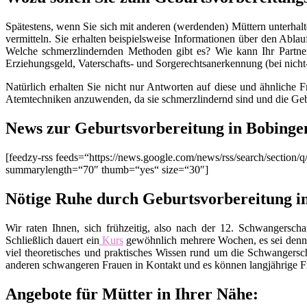
Spätestens, wenn Sie sich mit anderen (werdenden) Müttern unterhalt
vermitteln. Sie erhalten beispielsweise Informationen über den Ablau
Welche schmerzlindernden Methoden gibt es? Wie kann Ihr Partner
Erziehungsgeld, Vaterschafts- und Sorgerechtsanerkennung (bei nich
Natürlich erhalten Sie nicht nur Antworten auf diese und ähnliche 
Atemtechniken anzuwenden, da sie schmerzlindernd sind und die Geb
News zur Geburtsvorbereitung in Bobinge
[feedzy-rss feeds=“https://news.google.com/news/rss/search/sect
summarylength=“70″ thumb=“yes“ size=“30″]
Nötige Ruhe durch Geburtsvorbereitung i
Wir raten Ihnen, sich frühzeitig, also nach der 12. Schwangers
Schließlich dauert ein
Kurs
gewöhnlich mehrere Wochen, es sei denn
viel theoretisches und praktisches Wissen rund um die Schwangers
anderen schwangeren Frauen in Kontakt und es können langjährige Fr
Angebote für Mütter in Ihrer Nähe: