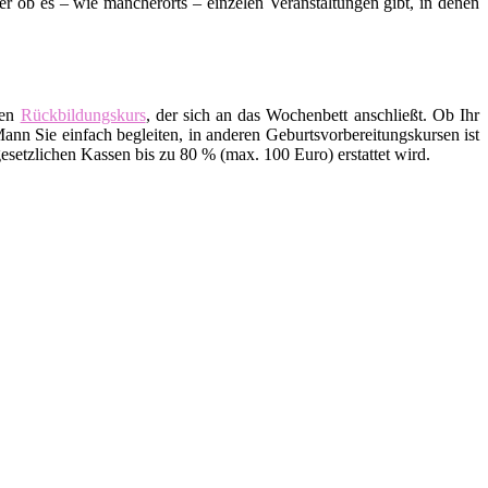
ob es – wie mancherorts – einzelen Veranstaltungen gibt, in denen
den
Rückbildungskurs
, der sich an das Wochenbett anschließt. Ob Ihr
ann Sie einfach begleiten, in anderen Geburtsvorbereitungskursen ist
setzlichen Kassen bis zu 80 % (max. 100 Euro) erstattet wird.