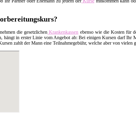
 ob Ihr Partner oder Ehemann zu jedem der
Kurse
mitkommen kann oder 
vorbereitungskurs?
rnehmen die gesetzlichen
Krankenkassen
ebenso wie die Kosten für 
 hängt in erster Linie vom Angebot ab: Bei einigen Kursen darf Ihr M
Kursen zahlt der Mann eine Teilnahmegebühr, welche aber von vielen ge