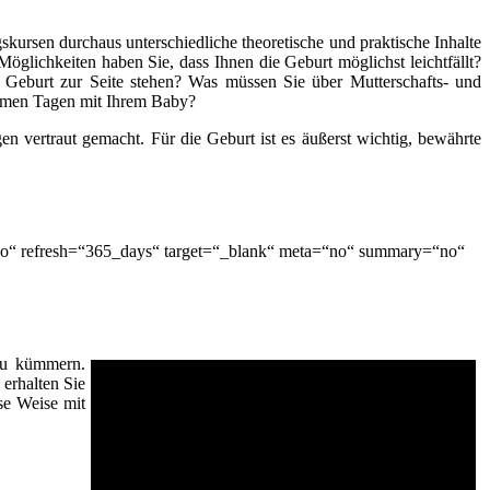
kursen durchaus unterschiedliche theoretische und praktische Inhalte
öglichkeiten haben Sie, dass Ihnen die Geburt möglichst leichtfällt?
 Geburt zur Seite stehen? Was müssen Sie über Mutterschafts- und
nsamen Tagen mit Ihrem Baby?
n vertraut gemacht. Für die Geburt ist es äußerst wichtig, bewährte
“no“ refresh=“365_days“ target=“_blank“ meta=“no“ summary=“no“
 zu kümmern.
erhalten Sie
se Weise mit