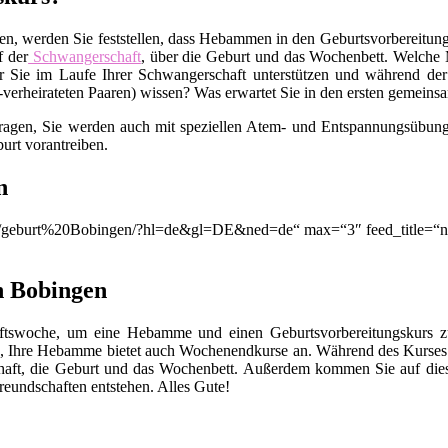
en, werden Sie feststellen, dass Hebammen in den Geburtsvorbereitungs
f der
Schwangerschaft
, über die Geburt und das Wochenbett. Welche M
 Sie im Laufe Ihrer Schwangerschaft unterstützen und während der
t-verheirateten Paaren) wissen? Was erwartet Sie in den ersten gemei
Fragen, Sie werden auch mit speziellen Atem- und Entspannungsübunge
urt vorantreiben.
n
ion/q/geburt%20Bobingen/?hl=de&gl=DE&ned=de“ max=“3″ feed_title=
n Bobingen
chaftswoche, um eine Hebamme und einen Geburtsvorbereitungskurs
, Ihre Hebamme bietet auch Wochenendkurse an. Während des Kurses 
chaft, die Geburt und das Wochenbett. Außerdem kommen Sie auf die
eundschaften entstehen. Alles Gute!