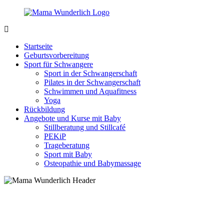
Zurück
zum
Inhalt
MamaWunderlich.de
Mutti
sein
Startseite
ist
Geburtsvorbereitung
wunderbar!
Sport für Schwangere
Sport in der Schwangerschaft
Pilates in der Schwangerschaft
Schwimmen und Aquafitness
Yoga
Rückbildung
Angebote und Kurse mit Baby
Stillberatung und Stillcafé
PEKiP
Trageberatung
Sport mit Baby
Osteopathie und Babymassage