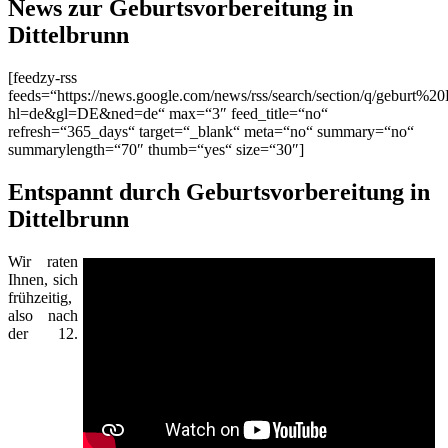
News zur Geburtsvorbereitung in
Dittelbrunn
[feedzy-rss
feeds=“https://news.google.com/news/rss/search/section/q/geburt%20
hl=de&gl=DE&ned=de“ max=“3″ feed_title=“no“
refresh=“365_days“ target=“_blank“ meta=“no“ summary=“no“
summarylength=“70″ thumb=“yes“ size=“30″]
Entspannt durch Geburtsvorbereitung in
Dittelbrunn
Wir raten
Ihnen, sich
frühzeitig,
also nach
der 12.