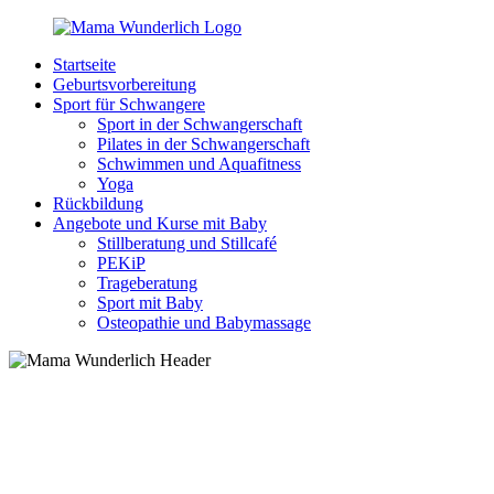
Zurück
zum
Startseite
Inhalt
MamaWunderlich.de
Mutti
Geburtsvorbereitung
sein
Sport für Schwangere
ist
Sport in der Schwangerschaft
wunderbar!
Pilates in der Schwangerschaft
Schwimmen und Aquafitness
Yoga
Rückbildung
Angebote und Kurse mit Baby
Stillberatung und Stillcafé
PEKiP
Trageberatung
Sport mit Baby
Osteopathie und Babymassage