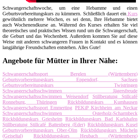
Schwangerschaftswoche, um eine Hebamme und einen
Geburtsvorbereitungskurs zu kümmern. Schließlich dauert ein
Kurs
gewöhnlich mehrere Wochen, es sei denn, Ihre Hebamme bietet
auch Wochenendkurse an. Während des Kurses erhalten Sie viel
theoretisches und praktisches Wissen rund um die Schwangerschaft,
die Geburt und das Wochenbett. Außerdem kommen Sie auf diese
Weise mit anderen schwangeren Frauen in Kontakt und es können
langjährige Freundschaften entstehen. Alles Gute!
Angebote für Mütter in Ihrer Nähe:
Schwangerschaftssport Berglen (Württemberg)
Geburtsvorbereitungskurs Eppendorf, Sachsen
Geburtsvorbereitungskurs Twistringen
Schwangerschaftsschwimmen Jägersfreude
Schwangerschaftsschwimmen Weisendorf
Stillberatung Stillcafé
Ronneburg, Thüringen
Rückbildungskurs Kumhausen
Schwangerschaftssport Emmerting
PEKiP Kirchheim am Neckar
Schwangerschaftsschwimmen Osterholz-Scharmbeck
Rückbildungskurs Griesheim
Rückbildungskurs Bad Karlshafen
Stillberatung Stillcafé Battenberg (Eder)
Rückbildungskurs Kusel
Geburtsvorbereitungskurs Ober-Olm
Rückbildungskurs Mücheln
(Geiseltal)
Rückbildungskurs Heubach (Württemberg)