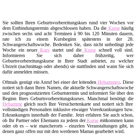
Sie sollten Ihren Geburtsvorbereitungskurs rund vier Wochen vor
dem Entbindungstermin abgeschlossen haben. Da die
Kurse
häufig
zwischen sechs und acht Terminen à 90 bis 120 Minuten dauern,
rate ich zu einem Kursbeginn spätestens in der 28.
Schwangerschaftswoche. Bedenken Sie, dass nicht unbedingt jede
Woche ein neuer
Kurs
startet und die
Kurse
schnell voll sind.
Informieren Sie sich daher frühzeitig, wer
Geburtsvorbereitungskurse in Ihrer Stadt anbietet, zu welcher
Uhrzeit (nachmittags oder abends) sie stattfinden und wann Sie sich
dafür anmelden müssen.
Oftmals genügt ein Anruf bei einer der leitenden
Hebammen
. Diese
notiert sich dann Ihren Namen, die aktuelle Schwangerschaftswoche
und den prognostizierten Geburtstermin und informiert Sie über den
Beginn Ihres Geburtsvorbereitungskurses. Manchmal benötigt die
Hebamme
gleich noch Ihre Versichertenkarte und notiert sich Ihre
vollständigen Personalien inklusive etwaiger Vorerkrankungen bzw.
Erkrankungen innerhalb der Familie. Jetzt erfahren Sie auch schon,
ob Ihr Partner oder Ehemann zu jedem der
Kurse
mitkommen kann
oder ob es – wie mancherorts – einzelen Veranstaltungen gibt, in
denen ganz offen nur mit den werdenen Mamas gearbeitet wird.