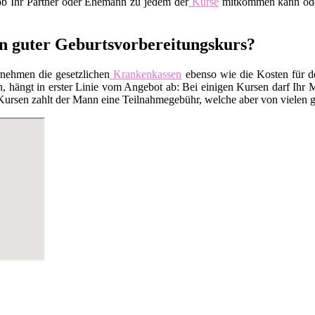
 ob Ihr Partner oder Ehemann zu jedem der
Kurse
mitkommen kann oder 
in guter Geburtsvorbereitungskurs?
rnehmen die gesetzlichen
Krankenkassen
ebenso wie die Kosten für 
 hängt in erster Linie vom Angebot ab: Bei einigen Kursen darf Ihr M
Kursen zahlt der Mann eine Teilnahmegebühr, welche aber von vielen ge