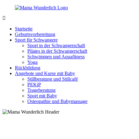
Zurück
zum
Inhalt
MamaWunderlich.de
Mutti
sein
Startseite
ist
Geburtsvorbereitung
wunderbar!
Sport für Schwangere
Sport in der Schwangerschaft
Pilates in der Schwangerschaft
Schwimmen und Aquafitness
Yoga
Rückbildung
Angebote und Kurse mit Baby
Stillberatung und Stillcafé
PEKiP
Trageberatung
Sport mit Baby
Osteopathie und Babymassage