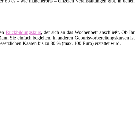
ob es – wie mancherorts – einzelen Veranstaltungen gibt, in denen
den
Rückbildungskurs
, der sich an das Wochenbett anschließt. Ob Ihr
ann Sie einfach begleiten, in anderen Geburtsvorbereitungskursen ist
setzlichen Kassen bis zu 80 % (max. 100 Euro) erstattet wird.