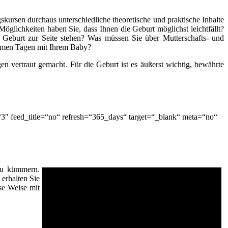
kursen durchaus unterschiedliche theoretische und praktische Inhalte
öglichkeiten haben Sie, dass Ihnen die Geburt möglichst leichtfällt?
 Geburt zur Seite stehen? Was müssen Sie über Mutterschafts- und
nsamen Tagen mit Ihrem Baby?
n vertraut gemacht. Für die Geburt ist es äußerst wichtig, bewährte
3″ feed_title=“no“ refresh=“365_days“ target=“_blank“ meta=“no“
 zu kümmern.
erhalten Sie
se Weise mit