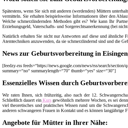
Spätestens, wenn Sie sich mit anderen (werdenden) Müttern unterhalt
vermitteln. Sie erhalten beispielsweise Informationen über den Ablau
Welche schmerzlindernden Methoden gibt es? Wie kann Ihr Partner
Erziehungsgeld, Vaterschafts- und Sorgerechtsanerkennung (bei nich
Natürlich erhalten Sie nicht nur Antworten auf diese und ähnliche 
Atemtechniken anzuwenden, da sie schmerzlindernd sind und die Geb
News zur Geburtsvorbereitung in Eisinge
[feedzy-rss feeds=“https://news.google.com/news/rss/search/secti
summary=“no“ summarylength=“70″ thumb=“yes“ size=“30″]
Essenzielles Wissen durch Geburtsvorbere
Wir raten Ihnen, sich frühzeitig, also nach der 12. Schwangers
Schließlich dauert ein
Kurs
gewöhnlich mehrere Wochen, es sei denn
viel theoretisches und praktisches Wissen rund um die Schwangers
anderen schwangeren Frauen in Kontakt und es können langjährige Fr
Angebote für Mütter in Ihrer Nähe: