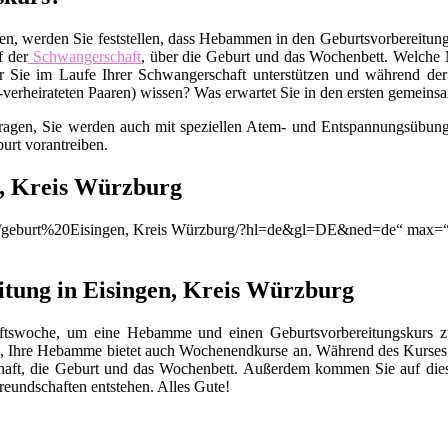
en, werden Sie feststellen, dass Hebammen in den Geburtsvorbereitungs
f der
Schwangerschaft
, über die Geburt und das Wochenbett. Welche M
 Sie im Laufe Ihrer Schwangerschaft unterstützen und während der
t-verheirateten Paaren) wissen? Was erwartet Sie in den ersten gemei
Fragen, Sie werden auch mit speziellen Atem- und Entspannungsübunge
urt vorantreiben.
n, Kreis Würzburg
on/q/geburt%20Eisingen, Kreis Würzburg/?hl=de&gl=DE&ned=de“ max=“
itung in Eisingen, Kreis Würzburg
chaftswoche, um eine Hebamme und einen Geburtsvorbereitungskurs
, Ihre Hebamme bietet auch Wochenendkurse an. Während des Kurses 
chaft, die Geburt und das Wochenbett. Außerdem kommen Sie auf die
eundschaften entstehen. Alles Gute!