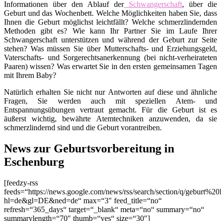
Informationen über den Ablauf der
Schwangerschaft
, über die
Geburt und das Wochenbett. Welche Möglichkeiten haben Sie, dass
Ihnen die Geburt möglichst leichtfällt? Welche schmerzlindernden
Methoden gibt es? Wie kann Ihr Partner Sie im Laufe Ihrer
Schwangerschaft unterstützen und während der Geburt zur Seite
stehen? Was müssen Sie über Mutterschafts- und Erziehungsgeld,
Vaterschafts- und Sorgerechtsanerkennung (bei nicht-verheirateten
Paaren) wissen? Was erwartet Sie in den ersten gemeinsamen Tagen
mit Ihrem Baby?
Natürlich erhalten Sie nicht nur Antworten auf diese und ähnliche
Fragen, Sie werden auch mit speziellen Atem- und
Entspannungsübungen vertraut gemacht. Für die Geburt ist es
äußerst wichtig, bewährte Atemtechniken anzuwenden, da sie
schmerzlindernd sind und die Geburt vorantreiben.
News zur Geburtsvorbereitung in
Eschenburg
[feedzy-rss
feeds=“https://news.google.com/news/rss/search/section/q/geburt%2
hl=de&gl=DE&ned=de“ max=“3″ feed_title=“no“
refresh=“365_days“ target=“_blank“ meta=“no“ summary=“no“
summarylength=“70″ thumb=“yes“ size=“30″]