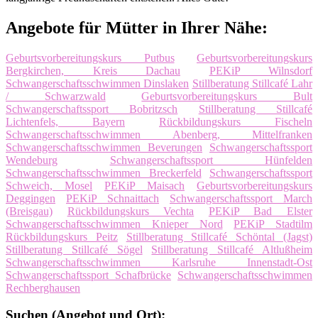
Angebote für Mütter in Ihrer Nähe:
Geburtsvorbereitungskurs Putbus
Geburtsvorbereitungskurs
Bergkirchen, Kreis Dachau
PEKiP Wilnsdorf
Schwangerschaftsschwimmen Dinslaken
Stillberatung Stillcafé Lahr
/ Schwarzwald
Geburtsvorbereitungskurs Bult
Schwangerschaftssport Bobritzsch
Stillberatung Stillcafé
Lichtenfels, Bayern
Rückbildungskurs Fischeln
Schwangerschaftsschwimmen Abenberg, Mittelfranken
Schwangerschaftsschwimmen Beverungen
Schwangerschaftssport
Wendeburg
Schwangerschaftssport Hünfelden
Schwangerschaftsschwimmen Breckerfeld
Schwangerschaftssport
Schweich, Mosel
PEKiP Maisach
Geburtsvorbereitungskurs
Deggingen
PEKiP Schnaittach
Schwangerschaftssport March
(Breisgau)
Rückbildungskurs Vechta
PEKiP Bad Elster
Schwangerschaftsschwimmen Knieper Nord
PEKiP Stadtilm
Rückbildungskurs Peitz
Stillberatung Stillcafé Schöntal (Jagst)
Stillberatung Stillcafé Sögel
Stillberatung Stillcafé Altlußheim
Schwangerschaftsschwimmen Karlsruhe Innenstadt-Ost
Schwangerschaftssport Schafbrücke
Schwangerschaftsschwimmen
Rechberghausen
Suchen (Angebot und Ort):