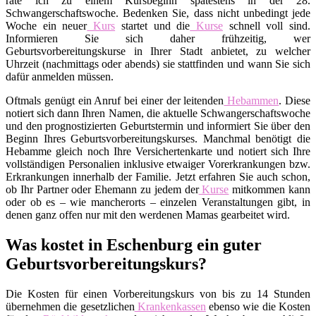
rate ich zu einem Kursbeginn spätestens in der 28.
Schwangerschaftswoche. Bedenken Sie, dass nicht unbedingt jede
Woche ein neuer
Kurs
startet und die
Kurse
schnell voll sind.
Informieren Sie sich daher frühzeitig, wer
Geburtsvorbereitungskurse in Ihrer Stadt anbietet, zu welcher
Uhrzeit (nachmittags oder abends) sie stattfinden und wann Sie sich
dafür anmelden müssen.
Oftmals genügt ein Anruf bei einer der leitenden
Hebammen
. Diese
notiert sich dann Ihren Namen, die aktuelle Schwangerschaftswoche
und den prognostizierten Geburtstermin und informiert Sie über den
Beginn Ihres Geburtsvorbereitungskurses. Manchmal benötigt die
Hebamme gleich noch Ihre Versichertenkarte und notiert sich Ihre
vollständigen Personalien inklusive etwaiger Vorerkrankungen bzw.
Erkrankungen innerhalb der Familie. Jetzt erfahren Sie auch schon,
ob Ihr Partner oder Ehemann zu jedem der
Kurse
mitkommen kann
oder ob es – wie mancherorts – einzelen Veranstaltungen gibt, in
denen ganz offen nur mit den werdenen Mamas gearbeitet wird.
Was kostet in Eschenburg ein guter
Geburtsvorbereitungskurs?
Die Kosten für einen Vorbereitungskurs von bis zu 14 Stunden
übernehmen die gesetzlichen
Krankenkassen
ebenso wie die Kosten