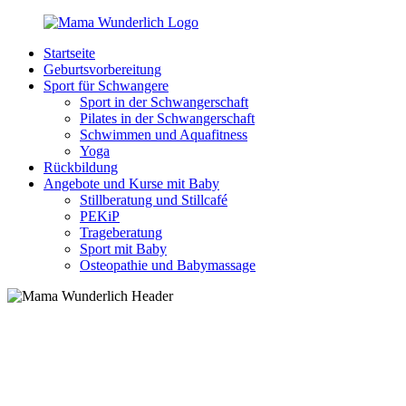
Zurück
zum
Startseite
Inhalt
MamaWunderlich.de
Mutti
Geburtsvorbereitung
sein
Sport für Schwangere
ist
Sport in der Schwangerschaft
wunderbar!
Pilates in der Schwangerschaft
Schwimmen und Aquafitness
Yoga
Rückbildung
Angebote und Kurse mit Baby
Stillberatung und Stillcafé
PEKiP
Trageberatung
Sport mit Baby
Osteopathie und Babymassage