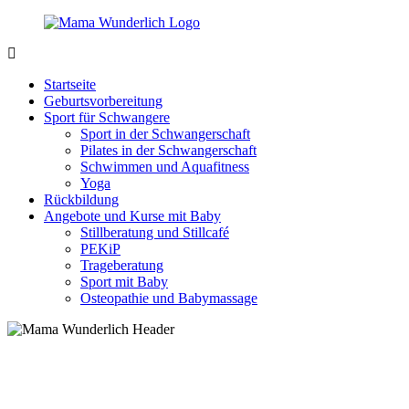
Zurück
zum
Inhalt
MamaWunderlich.de
Mutti
sein
Startseite
ist
Geburtsvorbereitung
wunderbar!
Sport für Schwangere
Sport in der Schwangerschaft
Pilates in der Schwangerschaft
Schwimmen und Aquafitness
Yoga
Rückbildung
Angebote und Kurse mit Baby
Stillberatung und Stillcafé
PEKiP
Trageberatung
Sport mit Baby
Osteopathie und Babymassage