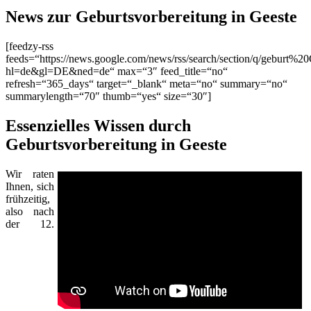
News zur Geburtsvorbereitung in Geeste
[feedzy-rss
feeds=“https://news.google.com/news/rss/search/section/q/geburt%20
hl=de&gl=DE&ned=de“ max=“3″ feed_title=“no“
refresh=“365_days“ target=“_blank“ meta=“no“ summary=“no“
summarylength=“70″ thumb=“yes“ size=“30″]
Essenzielles Wissen durch
Geburtsvorbereitung in Geeste
Wir raten
Ihnen, sich
frühzeitig,
also nach
der 12.