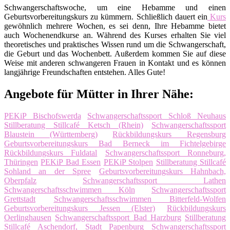
Schwangerschaftswoche, um eine Hebamme und einen
Geburtsvorbereitungskurs zu kümmern. Schließlich dauert ein
Kurs
gewöhnlich mehrere Wochen, es sei denn, Ihre Hebamme bietet
auch Wochenendkurse an. Während des Kurses erhalten Sie viel
theoretisches und praktisches Wissen rund um die Schwangerschaft,
die Geburt und das Wochenbett. Außerdem kommen Sie auf diese
Weise mit anderen schwangeren Frauen in Kontakt und es können
langjährige Freundschaften entstehen. Alles Gute!
Angebote für Mütter in Ihrer Nähe:
PEKiP Bischofswerda
Schwangerschaftssport Schloß Neuhaus
Stillberatung Stillcafé Ketsch (Rhein)
Schwangerschaftssport
Blaustein (Württemberg)
Rückbildungskurs Regensburg
Geburtsvorbereitungskurs Bad Berneck im Fichtelgebirge
Rückbildungskurs Fuldatal
Schwangerschaftssport Ronneburg,
Thüringen
PEKiP Bad Essen
PEKiP Stolpen
Stillberatung Stillcafé
Sohland an der Spree
Geburtsvorbereitungskurs Hahnbach,
Oberpfalz
Schwangerschaftssport Lathen
Schwangerschaftsschwimmen Köln
Schwangerschaftssport
Grettstadt
Schwangerschaftsschwimmen Bitterfeld-Wolfen
Geburtsvorbereitungskurs Jessen (Elster)
Rückbildungskurs
Oerlinghausen
Schwangerschaftssport Bad Harzburg
Stillberatung
Stillcafé Aschendorf, Stadt Papenburg
Schwangerschaftssport