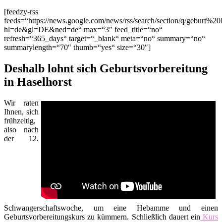
[feedzy-rss
feeds=“https://news.google.com/news/rss/search/section/q/geburt%20
hl=de&gl=DE&ned=de“ max=“3″ feed_title=“no“
refresh=“365_days“ target=“_blank“ meta=“no“ summary=“no“
summarylength=“70″ thumb=“yes“ size=“30″]
Deshalb lohnt sich Geburtsvorbereitung
in Haselhorst
Wir raten
Ihnen, sich
frühzeitig,
also nach
der 12.
Schwangerschaftswoche, um eine Hebamme und einen
Geburtsvorbereitungskurs zu kümmern. Schließlich dauert ein
Kurs