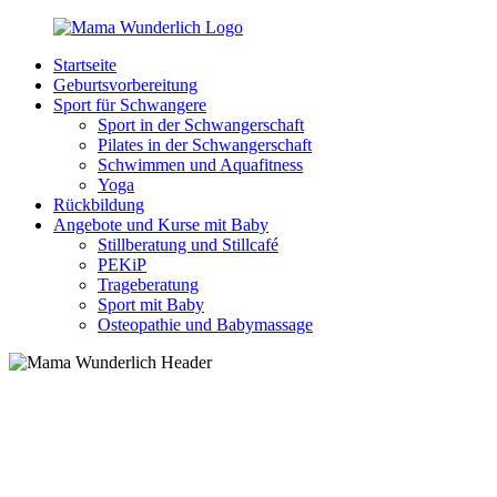
Zurück
zum
Startseite
Inhalt
MamaWunderlich.de
Mutti
Geburtsvorbereitung
sein
Sport für Schwangere
ist
Sport in der Schwangerschaft
wunderbar!
Pilates in der Schwangerschaft
Schwimmen und Aquafitness
Yoga
Rückbildung
Angebote und Kurse mit Baby
Stillberatung und Stillcafé
PEKiP
Trageberatung
Sport mit Baby
Osteopathie und Babymassage