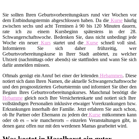
Sie sollten Ihren Geburtsvorbereitungskurs rund vier Wochen vor
dem Entbindungstermin abgeschlossen haben. Da die
Kurse
häufig
zwischen sechs und acht Terminen à 90 bis 120 Minuten dauern,
rate ich zu einem Kursbeginn spätestens in der 28.
Schwangerschaftswoche. Bedenken Sie, dass nicht unbedingt jede
Woche ein neuer
Kurs
startet und die
Kurse
schnell voll sind.
Informieren Sie sich daher frühzeitig, wer
Geburtsvorbereitungskurse in Ihrer Stadt anbietet, zu welcher
Uhrzeit (nachmittags oder abends) sie stattfinden und wann Sie sich
dafür anmelden müssen.
Oftmals genügt ein Anruf bei einer der leitenden
Hebammen
. Diese
notiert sich dann Ihren Namen, die aktuelle Schwangerschaftswoche
und den prognostizierten Geburtstermin und informiert Sie über den
Beginn Ihres Geburtsvorbereitungskurses. Manchmal benötigt die
Hebamme
gleich noch Ihre Versichertenkarte und notiert sich Ihre
vollständigen Personalien inklusive etwaiger Vorerkrankungen bzw.
Erkrankungen innerhalb der Familie. Jetzt erfahren Sie auch schon,
ob Ihr Partner oder Ehemann zu jedem der
Kurse
mitkommen kann
oder ob es – wie mancherorts – einzelen Veranstaltungen gibt, in
denen ganz offen nur mit den werdenen Mamas gearbeitet wird.
Was kostet in Haselhorst ein guter