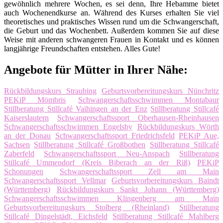
gewöhnlich mehrere Wochen, es sei denn, Ihre Hebamme bietet
auch Wochenendkurse an. Während des Kurses erhalten Sie viel
theoretisches und praktisches Wissen rund um die Schwangerschaft,
die Geburt und das Wochenbett. Außerdem kommen Sie auf diese
Weise mit anderen schwangeren Frauen in Kontakt und es können
langjährige Freundschaften entstehen. Alles Gute!
Angebote für Mütter in Ihrer Nähe:
Rückbildungskurs Straubing
Geburtsvorbereitungskurs Nünchritz
PEKiP Mömbris
Schwangerschaftsschwimmen Montabaur
Stillberatung Stillcafé Vaihingen an der Enz
Stillberatung Stillcafé
Kaiserslautern
Schwangerschaftssport Oberhausen-Rheinhausen
Schwangerschaftsschwimmen Engelsby
Rückbildungskurs Wörth
an der Donau
Schwangerschaftssport Friedrichsfeld
PEKiP Aue,
Sachsen
Stillberatung Stillcafé Großbothen
Stillberatung Stillcafé
Zaberfeld
Schwangerschaftssport Neu-Anspach
Stillberatung
Stillcafé Ummendorf (Kreis Biberach an der Riß)
PEKiP
Schonungen
Schwangerschaftssport Zell am Main
Schwangerschaftssport Vellmar
Geburtsvorbereitungskurs Baindt
(Württemberg)
Rückbildungskurs Sankt Johann (Württemberg)
Schwangerschaftsschwimmen Klingenberg am Main
Geburtsvorbereitungskurs Stolberg (Rheinland)
Stillberatung
Stillcafé Dingelstädt, Eichsfeld
Stillberatung Stillcafé Mahlberg