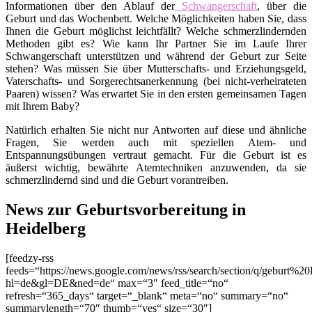
Informationen über den Ablauf der
Schwangerschaft
, über die
Geburt und das Wochenbett. Welche Möglichkeiten haben Sie, dass
Ihnen die Geburt möglichst leichtfällt? Welche schmerzlindernden
Methoden gibt es? Wie kann Ihr Partner Sie im Laufe Ihrer
Schwangerschaft unterstützen und während der Geburt zur Seite
stehen? Was müssen Sie über Mutterschafts- und Erziehungsgeld,
Vaterschafts- und Sorgerechtsanerkennung (bei nicht-verheirateten
Paaren) wissen? Was erwartet Sie in den ersten gemeinsamen Tagen
mit Ihrem Baby?
Natürlich erhalten Sie nicht nur Antworten auf diese und ähnliche
Fragen, Sie werden auch mit speziellen Atem- und
Entspannungsübungen vertraut gemacht. Für die Geburt ist es
äußerst wichtig, bewährte Atemtechniken anzuwenden, da sie
schmerzlindernd sind und die Geburt vorantreiben.
News zur Geburtsvorbereitung in
Heidelberg
[feedzy-rss
feeds=“https://news.google.com/news/rss/search/section/q/geburt%20
hl=de&gl=DE&ned=de“ max=“3″ feed_title=“no“
refresh=“365_days“ target=“_blank“ meta=“no“ summary=“no“
summarylength=“70″ thumb=“yes“ size=“30″]