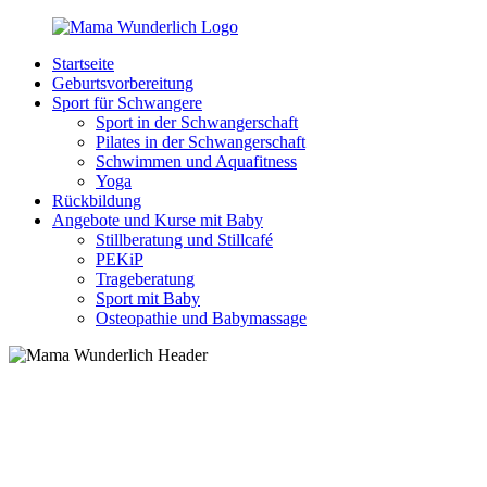
Zurück
zum
Startseite
Inhalt
MamaWunderlich.de
Mutti
Geburtsvorbereitung
sein
Sport für Schwangere
ist
Sport in der Schwangerschaft
wunderbar!
Pilates in der Schwangerschaft
Schwimmen und Aquafitness
Yoga
Rückbildung
Angebote und Kurse mit Baby
Stillberatung und Stillcafé
PEKiP
Trageberatung
Sport mit Baby
Osteopathie und Babymassage