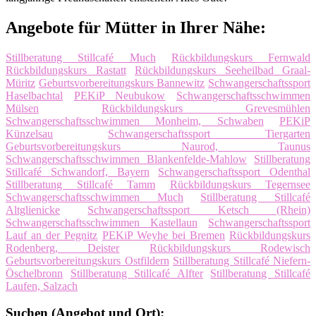
Angebote für Mütter in Ihrer Nähe:
Stillberatung Stillcafé Much
Rückbildungskurs Fernwald
Rückbildungskurs Rastatt
Rückbildungskurs Seeheilbad Graal-
Müritz
Geburtsvorbereitungskurs Bannewitz
Schwangerschaftssport
Haselbachtal
PEKiP Neubukow
Schwangerschaftsschwimmen
Mülsen
Rückbildungskurs Grevesmühlen
Schwangerschaftsschwimmen Monheim, Schwaben
PEKiP
Künzelsau
Schwangerschaftssport Tiergarten
Geburtsvorbereitungskurs Naurod, Taunus
Schwangerschaftsschwimmen Blankenfelde-Mahlow
Stillberatung
Stillcafé Schwandorf, Bayern
Schwangerschaftssport Odenthal
Stillberatung Stillcafé Tamm
Rückbildungskurs Tegernsee
Schwangerschaftsschwimmen Much
Stillberatung Stillcafé
Altglienicke
Schwangerschaftssport Ketsch (Rhein)
Schwangerschaftsschwimmen Kastellaun
Schwangerschaftssport
Lauf an der Pegnitz
PEKiP Weyhe bei Bremen
Rückbildungskurs
Rodenberg, Deister
Rückbildungskurs Rodewisch
Geburtsvorbereitungskurs Ostfildern
Stillberatung Stillcafé Niefern-
Öschelbronn
Stillberatung Stillcafé Alfter
Stillberatung Stillcafé
Laufen, Salzach
Suchen (Angebot und Ort):