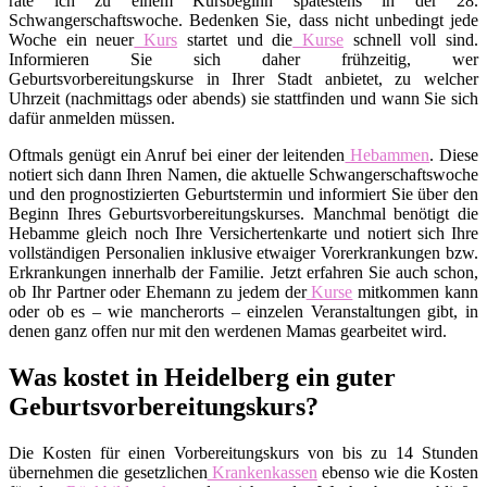
rate ich zu einem Kursbeginn spätestens in der 28.
Schwangerschaftswoche. Bedenken Sie, dass nicht unbedingt jede
Woche ein neuer
Kurs
startet und die
Kurse
schnell voll sind.
Informieren Sie sich daher frühzeitig, wer
Geburtsvorbereitungskurse in Ihrer Stadt anbietet, zu welcher
Uhrzeit (nachmittags oder abends) sie stattfinden und wann Sie sich
dafür anmelden müssen.
Oftmals genügt ein Anruf bei einer der leitenden
Hebammen
. Diese
notiert sich dann Ihren Namen, die aktuelle Schwangerschaftswoche
und den prognostizierten Geburtstermin und informiert Sie über den
Beginn Ihres Geburtsvorbereitungskurses. Manchmal benötigt die
Hebamme gleich noch Ihre Versichertenkarte und notiert sich Ihre
vollständigen Personalien inklusive etwaiger Vorerkrankungen bzw.
Erkrankungen innerhalb der Familie. Jetzt erfahren Sie auch schon,
ob Ihr Partner oder Ehemann zu jedem der
Kurse
mitkommen kann
oder ob es – wie mancherorts – einzelen Veranstaltungen gibt, in
denen ganz offen nur mit den werdenen Mamas gearbeitet wird.
Was kostet in Heidelberg ein guter
Geburtsvorbereitungskurs?
Die Kosten für einen Vorbereitungskurs von bis zu 14 Stunden
übernehmen die gesetzlichen
Krankenkassen
ebenso wie die Kosten