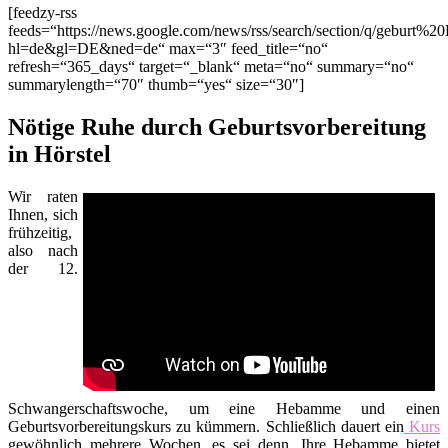
[feedzy-rss
feeds=“https://news.google.com/news/rss/search/section/q/geburt%20
hl=de&gl=DE&ned=de“ max=“3″ feed_title=“no“
refresh=“365_days“ target=“_blank“ meta=“no“ summary=“no“
summarylength=“70″ thumb=“yes“ size=“30″]
Nötige Ruhe durch Geburtsvorbereitung
in Hörstel
Wir raten
Ihnen, sich
frühzeitig,
also nach
der 12.
Schwangerschaftswoche, um eine Hebamme und einen
Geburtsvorbereitungskurs zu kümmern. Schließlich dauert ein
Kurs
gewöhnlich mehrere Wochen, es sei denn, Ihre Hebamme bietet