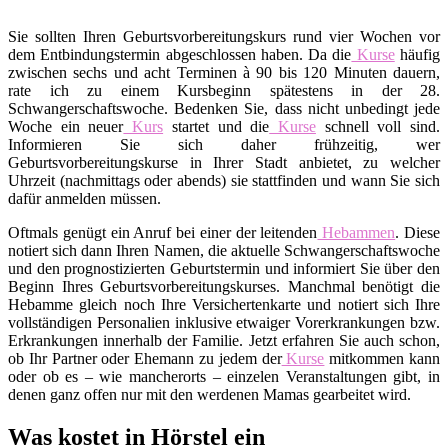
Sie sollten Ihren Geburtsvorbereitungskurs rund vier Wochen vor
dem Entbindungstermin abgeschlossen haben. Da die
Kurse
häufig
zwischen sechs und acht Terminen à 90 bis 120 Minuten dauern,
rate ich zu einem Kursbeginn spätestens in der 28.
Schwangerschaftswoche. Bedenken Sie, dass nicht unbedingt jede
Woche ein neuer
Kurs
startet und die
Kurse
schnell voll sind.
Informieren Sie sich daher frühzeitig, wer
Geburtsvorbereitungskurse in Ihrer Stadt anbietet, zu welcher
Uhrzeit (nachmittags oder abends) sie stattfinden und wann Sie sich
dafür anmelden müssen.
Oftmals genügt ein Anruf bei einer der leitenden
Hebammen
. Diese
notiert sich dann Ihren Namen, die aktuelle Schwangerschaftswoche
und den prognostizierten Geburtstermin und informiert Sie über den
Beginn Ihres Geburtsvorbereitungskurses. Manchmal benötigt die
Hebamme gleich noch Ihre Versichertenkarte und notiert sich Ihre
vollständigen Personalien inklusive etwaiger Vorerkrankungen bzw.
Erkrankungen innerhalb der Familie. Jetzt erfahren Sie auch schon,
ob Ihr Partner oder Ehemann zu jedem der
Kurse
mitkommen kann
oder ob es – wie mancherorts – einzelen Veranstaltungen gibt, in
denen ganz offen nur mit den werdenen Mamas gearbeitet wird.
Was kostet in Hörstel ein