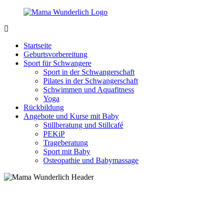
Zurück
zum
Inhalt
MamaWunderlich.de
Mutti
sein
Startseite
ist
Geburtsvorbereitung
wunderbar!
Sport für Schwangere
Sport in der Schwangerschaft
Pilates in der Schwangerschaft
Schwimmen und Aquafitness
Yoga
Rückbildung
Angebote und Kurse mit Baby
Stillberatung und Stillcafé
PEKiP
Trageberatung
Sport mit Baby
Osteopathie und Babymassage