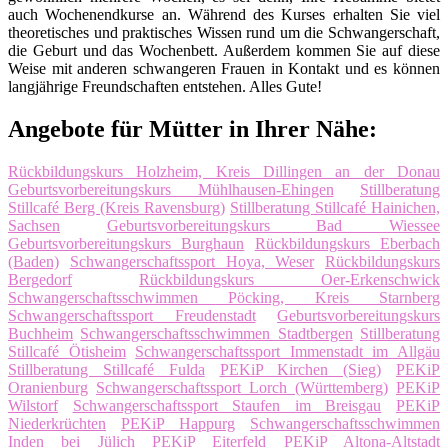
auch Wochenendkurse an. Während des Kurses erhalten Sie viel
theoretisches und praktisches Wissen rund um die Schwangerschaft,
die Geburt und das Wochenbett. Außerdem kommen Sie auf diese
Weise mit anderen schwangeren Frauen in Kontakt und es können
langjährige Freundschaften entstehen. Alles Gute!
Angebote für Mütter in Ihrer Nähe:
Rückbildungskurs Holzheim, Kreis Dillingen an der Donau
Geburtsvorbereitungskurs Mühlhausen-Ehingen
Stillberatung
Stillcafé Berg (Kreis Ravensburg)
Stillberatung Stillcafé Hainichen,
Sachsen
Geburtsvorbereitungskurs Bad Wiessee
Geburtsvorbereitungskurs Burghaun
Rückbildungskurs Eberbach
(Baden)
Schwangerschaftssport Hoya, Weser
Rückbildungskurs
Bergedorf
Rückbildungskurs Oer-Erkenschwick
Schwangerschaftsschwimmen Pöcking, Kreis Starnberg
Schwangerschaftssport Freudenstadt
Geburtsvorbereitungskurs
Buchheim
Schwangerschaftsschwimmen Stadtbergen
Stillberatung
Stillcafé Ötisheim
Schwangerschaftssport Immenstadt im Allgäu
Stillberatung Stillcafé Fulda
PEKiP Kirchen (Sieg)
PEKiP
Oranienburg
Schwangerschaftssport Lorch (Württemberg)
PEKiP
Wilstorf
Schwangerschaftssport Staufen im Breisgau
PEKiP
Niederkrüchten
PEKiP Happurg
Schwangerschaftsschwimmen
Inden bei Jülich
PEKiP Eiterfeld
PEKiP Altona-Altstadt