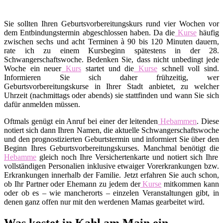
Sie sollten Ihren Geburtsvorbereitungskurs rund vier Wochen vor
dem Entbindungstermin abgeschlossen haben. Da die
Kurse
häufig
zwischen sechs und acht Terminen à 90 bis 120 Minuten dauern,
rate ich zu einem Kursbeginn spätestens in der 28.
Schwangerschaftswoche. Bedenken Sie, dass nicht unbedingt jede
Woche ein neuer
Kurs
startet und die
Kurse
schnell voll sind.
Informieren Sie sich daher frühzeitig, wer
Geburtsvorbereitungskurse in Ihrer Stadt anbietet, zu welcher
Uhrzeit (nachmittags oder abends) sie stattfinden und wann Sie sich
dafür anmelden müssen.
Oftmals genügt ein Anruf bei einer der leitenden
Hebammen
. Diese
notiert sich dann Ihren Namen, die aktuelle Schwangerschaftswoche
und den prognostizierten Geburtstermin und informiert Sie über den
Beginn Ihres Geburtsvorbereitungskurses. Manchmal benötigt die
Hebamme
gleich noch Ihre Versichertenkarte und notiert sich Ihre
vollständigen Personalien inklusive etwaiger Vorerkrankungen bzw.
Erkrankungen innerhalb der Familie. Jetzt erfahren Sie auch schon,
ob Ihr Partner oder Ehemann zu jedem der
Kurse
mitkommen kann
oder ob es – wie mancherorts – einzelen Veranstaltungen gibt, in
denen ganz offen nur mit den werdenen Mamas gearbeitet wird.
Was kostet in Kahl am Main ein