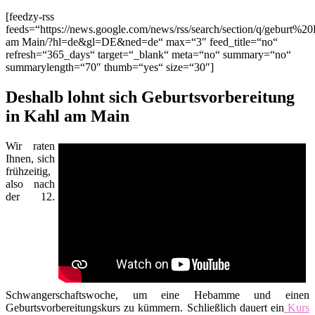
[feedzy-rss
feeds=“https://news.google.com/news/rss/search/section/q/geburt%2
am Main/?hl=de&gl=DE&ned=de“ max=“3″ feed_title=“no“
refresh=“365_days“ target=“_blank“ meta=“no“ summary=“no“
summarylength=“70″ thumb=“yes“ size=“30″]
Deshalb lohnt sich Geburtsvorbereitung
in Kahl am Main
Wir raten
Ihnen, sich
frühzeitig,
also nach
der 12.
Schwangerschaftswoche, um eine Hebamme und einen
Geburtsvorbereitungskurs zu kümmern. Schließlich dauert ein
Kurs