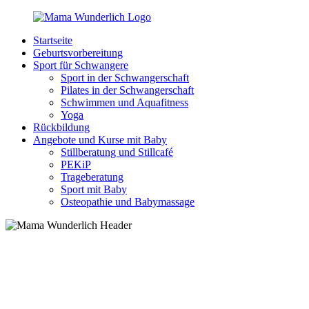
Zurück
zum
Startseite
Inhalt
MamaWunderlich.de
Mutti
Geburtsvorbereitung
sein
Sport für Schwangere
ist
Sport in der Schwangerschaft
wunderbar!
Pilates in der Schwangerschaft
Schwimmen und Aquafitness
Yoga
Rückbildung
Angebote und Kurse mit Baby
Stillberatung und Stillcafé
PEKiP
Trageberatung
Sport mit Baby
Osteopathie und Babymassage