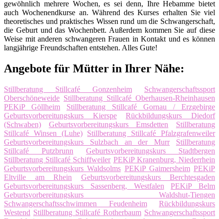
gewöhnlich mehrere Wochen, es sei denn, Ihre Hebamme bietet
auch Wochenendkurse an. Während des Kurses erhalten Sie viel
theoretisches und praktisches Wissen rund um die Schwangerschaft,
die Geburt und das Wochenbett. Außerdem kommen Sie auf diese
Weise mit anderen schwangeren Frauen in Kontakt und es können
langjährige Freundschaften entstehen. Alles Gute!
Angebote für Mütter in Ihrer Nähe:
Stillberatung Stillcafé Gonzenheim
Schwangerschaftssport
Oberschöneweide
Stillberatung Stillcafé Oberhausen-Rheinhausen
PEKiP Göllheim
Stillberatung Stillcafé Gornau / Erzgebirge
Geburtsvorbereitungskurs Kierspe
Rückbildungskurs Diedorf
(Schwaben)
Geburtsvorbereitungskurs Emsdetten
Stillberatung
Stillcafé Winsen (Luhe)
Stillberatung Stillcafé Pfalzgrafenweiler
Geburtsvorbereitungskurs Sulzbach an der Murr
Stillberatung
Stillcafé Putzbrunn
Geburtsvorbereitungskurs Stadtbergen
Stillberatung Stillcafé Schiffweiler
PEKiP Kranenburg, Niederrhein
Geburtsvorbereitungskurs Waldsolms
PEKiP Gaimersheim
PEKiP
Eltville am Rhein
Geburtsvorbereitungskurs Berchtesgaden
Geburtsvorbereitungskurs Sassenberg, Westfalen
PEKiP Belm
Geburtsvorbereitungskurs Waldshut-Tiengen
Schwangerschaftsschwimmen Feudenheim
Rückbildungskurs
Westend
Stillberatung Stillcafé Rotherbaum
Schwangerschaftssport