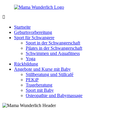
Zurück
zum
Inhalt
MamaWunderlich.de
Mutti
sein
Startseite
ist
Geburtsvorbereitung
wunderbar!
Sport für Schwangere
Sport in der Schwangerschaft
Pilates in der Schwangerschaft
Schwimmen und Aquafitness
Yoga
Rückbildung
Angebote und Kurse mit Baby
Stillberatung und Stillcafé
PEKiP
Trageberatung
Sport mit Baby
Osteopathie und Babymassage