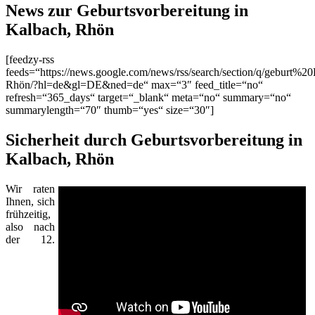
News zur Geburtsvorbereitung in
Kalbach, Rhön
[feedzy-rss
feeds=“https://news.google.com/news/rss/search/section/q/geburt%2
Rhön/?hl=de&gl=DE&ned=de“ max=“3″ feed_title=“no“
refresh=“365_days“ target=“_blank“ meta=“no“ summary=“no“
summarylength=“70″ thumb=“yes“ size=“30″]
Sicherheit durch Geburtsvorbereitung in
Kalbach, Rhön
Wir raten
Ihnen, sich
frühzeitig,
also nach
der 12.