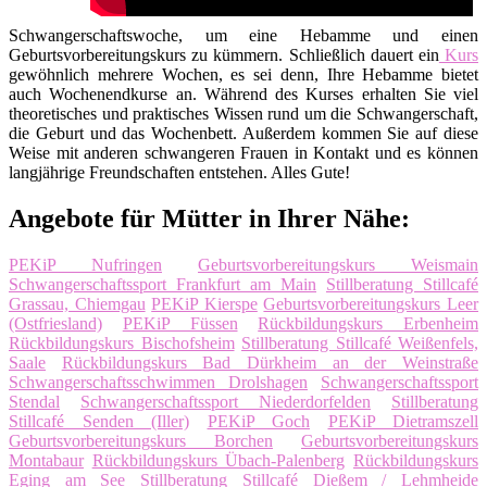
Schwangerschaftswoche, um eine Hebamme und einen
Geburtsvorbereitungskurs zu kümmern. Schließlich dauert ein
Kurs
gewöhnlich mehrere Wochen, es sei denn, Ihre Hebamme bietet
auch Wochenendkurse an. Während des Kurses erhalten Sie viel
theoretisches und praktisches Wissen rund um die Schwangerschaft,
die Geburt und das Wochenbett. Außerdem kommen Sie auf diese
Weise mit anderen schwangeren Frauen in Kontakt und es können
langjährige Freundschaften entstehen. Alles Gute!
Angebote für Mütter in Ihrer Nähe:
PEKiP Nufringen
Geburtsvorbereitungskurs Weismain
Schwangerschaftssport Frankfurt am Main
Stillberatung Stillcafé
Grassau, Chiemgau
PEKiP Kierspe
Geburtsvorbereitungskurs Leer
(Ostfriesland)
PEKiP Füssen
Rückbildungskurs Erbenheim
Rückbildungskurs Bischofsheim
Stillberatung Stillcafé Weißenfels,
Saale
Rückbildungskurs Bad Dürkheim an der Weinstraße
Schwangerschaftsschwimmen Drolshagen
Schwangerschaftssport
Stendal
Schwangerschaftssport Niederdorfelden
Stillberatung
Stillcafé Senden (Iller)
PEKiP Goch
PEKiP Dietramszell
Geburtsvorbereitungskurs Borchen
Geburtsvorbereitungskurs
Montabaur
Rückbildungskurs Übach-Palenberg
Rückbildungskurs
Eging am See
Stillberatung Stillcafé Dießem / Lehmheide