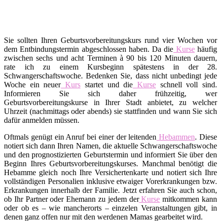
Sie sollten Ihren Geburtsvorbereitungskurs rund vier Wochen vor
dem Entbindungstermin abgeschlossen haben. Da die
Kurse
häufig
zwischen sechs und acht Terminen à 90 bis 120 Minuten dauern,
rate ich zu einem Kursbeginn spätestens in der 28.
Schwangerschaftswoche. Bedenken Sie, dass nicht unbedingt jede
Woche ein neuer
Kurs
startet und die
Kurse
schnell voll sind.
Informieren Sie sich daher frühzeitig, wer
Geburtsvorbereitungskurse in Ihrer Stadt anbietet, zu welcher
Uhrzeit (nachmittags oder abends) sie stattfinden und wann Sie sich
dafür anmelden müssen.
Oftmals genügt ein Anruf bei einer der leitenden
Hebammen
. Diese
notiert sich dann Ihren Namen, die aktuelle Schwangerschaftswoche
und den prognostizierten Geburtstermin und informiert Sie über den
Beginn Ihres Geburtsvorbereitungskurses. Manchmal benötigt die
Hebamme gleich noch Ihre Versichertenkarte und notiert sich Ihre
vollständigen Personalien inklusive etwaiger Vorerkrankungen bzw.
Erkrankungen innerhalb der Familie. Jetzt erfahren Sie auch schon,
ob Ihr Partner oder Ehemann zu jedem der
Kurse
mitkommen kann
oder ob es – wie mancherorts – einzelen Veranstaltungen gibt, in
denen ganz offen nur mit den werdenen Mamas gearbeitet wird.