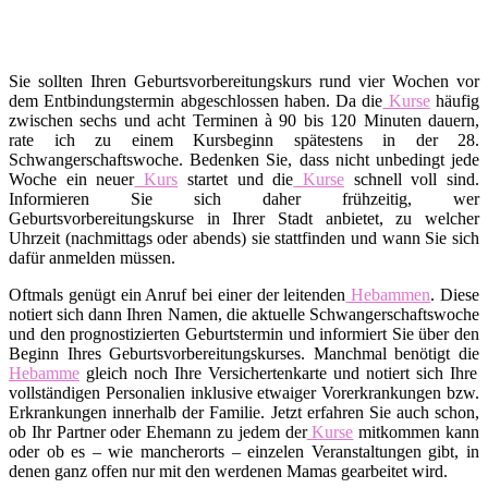
Sie sollten Ihren Geburtsvorbereitungskurs rund vier Wochen vor
dem Entbindungstermin abgeschlossen haben. Da die
Kurse
häufig
zwischen sechs und acht Terminen à 90 bis 120 Minuten dauern,
rate ich zu einem Kursbeginn spätestens in der 28.
Schwangerschaftswoche. Bedenken Sie, dass nicht unbedingt jede
Woche ein neuer
Kurs
startet und die
Kurse
schnell voll sind.
Informieren Sie sich daher frühzeitig, wer
Geburtsvorbereitungskurse in Ihrer Stadt anbietet, zu welcher
Uhrzeit (nachmittags oder abends) sie stattfinden und wann Sie sich
dafür anmelden müssen.
Oftmals genügt ein Anruf bei einer der leitenden
Hebammen
. Diese
notiert sich dann Ihren Namen, die aktuelle Schwangerschaftswoche
und den prognostizierten Geburtstermin und informiert Sie über den
Beginn Ihres Geburtsvorbereitungskurses. Manchmal benötigt die
Hebamme
gleich noch Ihre Versichertenkarte und notiert sich Ihre
vollständigen Personalien inklusive etwaiger Vorerkrankungen bzw.
Erkrankungen innerhalb der Familie. Jetzt erfahren Sie auch schon,
ob Ihr Partner oder Ehemann zu jedem der
Kurse
mitkommen kann
oder ob es – wie mancherorts – einzelen Veranstaltungen gibt, in
denen ganz offen nur mit den werdenen Mamas gearbeitet wird.