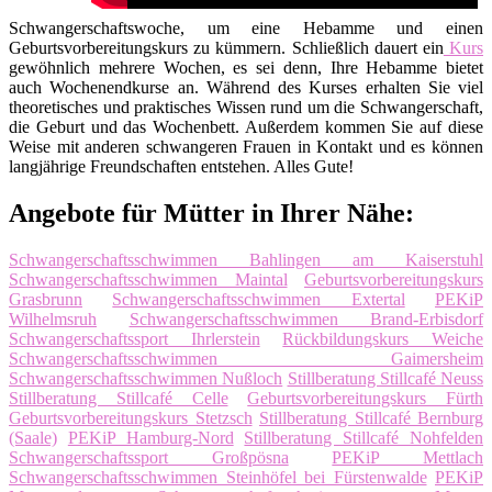
Schwangerschaftswoche, um eine Hebamme und einen
Geburtsvorbereitungskurs zu kümmern. Schließlich dauert ein
Kurs
gewöhnlich mehrere Wochen, es sei denn, Ihre Hebamme bietet
auch Wochenendkurse an. Während des Kurses erhalten Sie viel
theoretisches und praktisches Wissen rund um die Schwangerschaft,
die Geburt und das Wochenbett. Außerdem kommen Sie auf diese
Weise mit anderen schwangeren Frauen in Kontakt und es können
langjährige Freundschaften entstehen. Alles Gute!
Angebote für Mütter in Ihrer Nähe:
Schwangerschaftsschwimmen Bahlingen am Kaiserstuhl
Schwangerschaftsschwimmen Maintal
Geburtsvorbereitungskurs
Grasbrunn
Schwangerschaftsschwimmen Extertal
PEKiP
Wilhelmsruh
Schwangerschaftsschwimmen Brand-Erbisdorf
Schwangerschaftssport Ihrlerstein
Rückbildungskurs Weiche
Schwangerschaftsschwimmen Gaimersheim
Schwangerschaftsschwimmen Nußloch
Stillberatung Stillcafé Neuss
Stillberatung Stillcafé Celle
Geburtsvorbereitungskurs Fürth
Geburtsvorbereitungskurs Stetzsch
Stillberatung Stillcafé Bernburg
(Saale)
PEKiP Hamburg-Nord
Stillberatung Stillcafé Nohfelden
Schwangerschaftssport Großpösna
PEKiP Mettlach
Schwangerschaftsschwimmen Steinhöfel bei Fürstenwalde
PEKiP