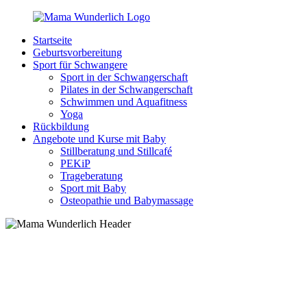
Zurück
zum
Startseite
Inhalt
MamaWunderlich.de
Mutti
Geburtsvorbereitung
sein
Sport für Schwangere
ist
Sport in der Schwangerschaft
wunderbar!
Pilates in der Schwangerschaft
Schwimmen und Aquafitness
Yoga
Rückbildung
Angebote und Kurse mit Baby
Stillberatung und Stillcafé
PEKiP
Trageberatung
Sport mit Baby
Osteopathie und Babymassage