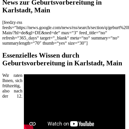
News zur Geburtsvorbereitung in
Karlstadt, Main
[feedzy-rss
feeds=“https://news.google.com/news/rss/search/section/q/geburt%20K
Main/?hl=de&gl=DE&ned=de“ max=“3″ feed_title=“no“
refresh=“365_days“ target=“_blank“ meta=“no“ summary=“no“
summarylength=“70″ thumb=“yes“ size=“30″]
Essenzielles Wissen durch
Geburtsvorbereitung in Karlstadt, Main
Wir raten
Ihnen, sich
frühzeitig,
also nach
der 12.