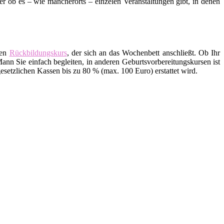
ob es – wie mancherorts – einzelen Veranstaltungen gibt, in denen
den
Rückbildungskurs
, der sich an das Wochenbett anschließt. Ob Ihr
ann Sie einfach begleiten, in anderen Geburtsvorbereitungskursen ist
setzlichen Kassen bis zu 80 % (max. 100 Euro) erstattet wird.