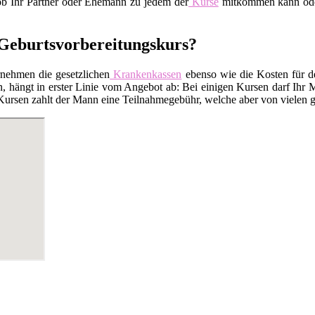
 ob Ihr Partner oder Ehemann zu jedem der
Kurse
mitkommen kann oder 
r Geburtsvorbereitungskurs?
rnehmen die gesetzlichen
Krankenkassen
ebenso wie die Kosten für 
 hängt in erster Linie vom Angebot ab: Bei einigen Kursen darf Ihr M
Kursen zahlt der Mann eine Teilnahmegebühr, welche aber von vielen ge