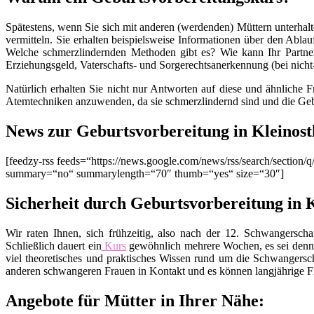
Spätestens, wenn Sie sich mit anderen (werdenden) Müttern unterhalt
vermitteln. Sie erhalten beispielsweise Informationen über den Ablau
Welche schmerzlindernden Methoden gibt es? Wie kann Ihr Partner
Erziehungsgeld, Vaterschafts- und Sorgerechtsanerkennung (bei nich
Natürlich erhalten Sie nicht nur Antworten auf diese und ähnliche 
Atemtechniken anzuwenden, da sie schmerzlindernd sind und die Geb
News zur Geburtsvorbereitung in Kleinos
[feedzy-rss feeds=“https://news.google.com/news/rss/search/secti
summary=“no“ summarylength=“70″ thumb=“yes“ size=“30″]
Sicherheit durch Geburtsvorbereitung in 
Wir raten Ihnen, sich frühzeitig, also nach der 12. Schwangers
Schließlich dauert ein
Kurs
gewöhnlich mehrere Wochen, es sei denn
viel theoretisches und praktisches Wissen rund um die Schwangers
anderen schwangeren Frauen in Kontakt und es können langjährige Fr
Angebote für Mütter in Ihrer Nähe: