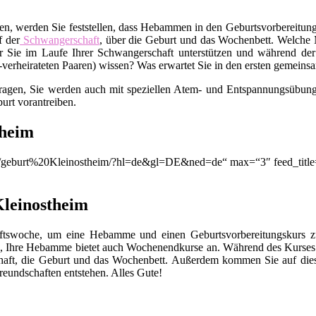
en, werden Sie feststellen, dass Hebammen in den Geburtsvorbereitungs
f der
Schwangerschaft
, über die Geburt und das Wochenbett. Welche M
 Sie im Laufe Ihrer Schwangerschaft unterstützen und während der
t-verheirateten Paaren) wissen? Was erwartet Sie in den ersten gemei
Fragen, Sie werden auch mit speziellen Atem- und Entspannungsübunge
urt vorantreiben.
theim
on/q/geburt%20Kleinostheim/?hl=de&gl=DE&ned=de“ max=“3″ feed_titl
Kleinostheim
chaftswoche, um eine Hebamme und einen Geburtsvorbereitungskurs
, Ihre Hebamme bietet auch Wochenendkurse an. Während des Kurses 
chaft, die Geburt und das Wochenbett. Außerdem kommen Sie auf die
eundschaften entstehen. Alles Gute!