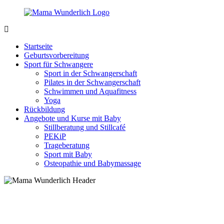
Zurück
zum
Inhalt
MamaWunderlich.de
Mutti
sein
Startseite
ist
Geburtsvorbereitung
wunderbar!
Sport für Schwangere
Sport in der Schwangerschaft
Pilates in der Schwangerschaft
Schwimmen und Aquafitness
Yoga
Rückbildung
Angebote und Kurse mit Baby
Stillberatung und Stillcafé
PEKiP
Trageberatung
Sport mit Baby
Osteopathie und Babymassage