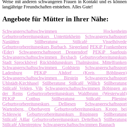
Weise mit anderen schwangeren Frauen in Kontakt und es können
langjährige Freundschaften entstehen. Alles Gute!
Angebote für Mütter in Ihrer Nähe:
Schwangerschaftsschwimmen Hockenheim
Geburtsvorbereitungskurs Untertürkheim
Schwangerschaftssport
Nastätten
Stillberatung Stillcafé Visselhövede
Geburtsvorbereitungskurs Burbach, Siegerland
PEKiP Frankenberg
(Eder)
Schwangerschaftssport Deggendorf
PEKiP Saarlouis
Schwangerschaftsschwimmen Bexbach
Geburtsvorbereitungskurs
Stadt Sprockhövel
Rückbildungskurs Thalmässing, Mittelfranken
Schwangerschaftsschwimmen Goldstein
Schwangerschaftssport
Ladenburg
PEKiP Altdorf (Kreis Böblingen)
Schwangerschaftsschwimmen Birstein
Schwangerschaftssport
Uhlstädt-Kirchhasel
Stillberatung Stillcafé Willich
Stillberatung
Stillcafé Velden, Vils
Schwangerschaftsschwimmen Böbingen an
der Rems
Geburtsvorbereitungskurs Waldbrunn (Westerwald)
PEKiP Cottbus
Stillberatung Stillcafé Pliening
Geburtsvorbereitungskurs Delligsen
Schwangerschaftssport
Wartenberg, Oberbayern
Geburtsvorbereitungskurs Kropp bei
Schleswig
Geburtsvorbereitungskurs Bispingen
Stillberatung
Stillcafé Aßlar
Geburtsvorbereitungskurs Dettelbach
Stillberatung
Stillcafé Altentreptow
Schwangerschaftsschwimmen Baunach