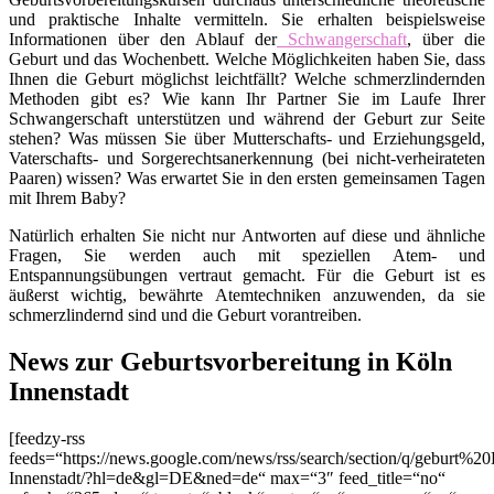
und praktische Inhalte vermitteln. Sie erhalten beispielsweise
Informationen über den Ablauf der
Schwangerschaft
, über die
Geburt und das Wochenbett. Welche Möglichkeiten haben Sie, dass
Ihnen die Geburt möglichst leichtfällt? Welche schmerzlindernden
Methoden gibt es? Wie kann Ihr Partner Sie im Laufe Ihrer
Schwangerschaft unterstützen und während der Geburt zur Seite
stehen? Was müssen Sie über Mutterschafts- und Erziehungsgeld,
Vaterschafts- und Sorgerechtsanerkennung (bei nicht-verheirateten
Paaren) wissen? Was erwartet Sie in den ersten gemeinsamen Tagen
mit Ihrem Baby?
Natürlich erhalten Sie nicht nur Antworten auf diese und ähnliche
Fragen, Sie werden auch mit speziellen Atem- und
Entspannungsübungen vertraut gemacht. Für die Geburt ist es
äußerst wichtig, bewährte Atemtechniken anzuwenden, da sie
schmerzlindernd sind und die Geburt vorantreiben.
News zur Geburtsvorbereitung in Köln
Innenstadt
[feedzy-rss
feeds=“https://news.google.com/news/rss/search/section/q/geburt%2
Innenstadt/?hl=de&gl=DE&ned=de“ max=“3″ feed_title=“no“