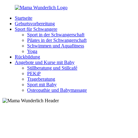
Zurück
zum
Startseite
Inhalt
MamaWunderlich.de
Mutti
Geburtsvorbereitung
sein
Sport für Schwangere
ist
Sport in der Schwangerschaft
wunderbar!
Pilates in der Schwangerschaft
Schwimmen und Aquafitness
Yoga
Rückbildung
Angebote und Kurse mit Baby
Stillberatung und Stillcafé
PEKiP
Trageberatung
Sport mit Baby
Osteopathie und Babymassage