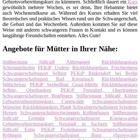
Geburtsvorbereitungskurs zu kümmern. Schließlich dauert ein
Kurs
gewöhnlich mehrere Wochen, es sei denn, Ihre Hebamme bietet
auch Wochenendkurse an. Während des Kurses erhalten Sie viel
theoretisches und praktisches Wissen rund um die Schwangerschaft,
die Geburt und das Wochenbett. Außerdem kommen Sie auf diese
Weise mit anderen schwangeren Frauen in Kontakt und es können
langjährige Freundschaften entstehen. Alles Gute!
Angebote für Mütter in Ihrer Nähe:
Stillberatung Stillcafé Althengstett
Rückbildungskurs
Schemmerhofen
PEKiP Uedem
Rückbildungskurs Forchtenberg
Schwangerschaftssport Velbert
PEKiP Rüdersdorf bei Berlin
Schwangerschaftssport Bad Kreuznach
Rückbildungskurs
Wittichenau
PEKiP Seeheilbad Graal-Müritz
Rückbildungskurs
Selbitz, Oberfranken
PEKiP Frensdorf, Oberfranken
Schwangerschaftssport Bopfingen
Stillberatung Stillcafé Klötze
Geburtsvorbereitungskurs Cunewalde
Schwangerschaftssport
Würselen
Rückbildungskurs Plaidt
Schwangerschaftssport Schotten,
Hessen
Schwangerschaftsschwimmen Kellinghusen
Stillberatung
Stillcafé Grömitz
Schwangerschaftssport Königswartha
Geburtsvorbereitungskurs Neustadt in Sachsen
Stillberatung
Stillcafé Eutin
PEKiP Frohnhausen
Schwangerschaftssport
Rellingen
Schwangerschaftssport Burg (Spreewald)