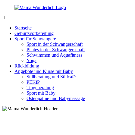
Zurück
zum
Inhalt
MamaWunderlich.de
Mutti
sein
Startseite
ist
Geburtsvorbereitung
wunderbar!
Sport für Schwangere
Sport in der Schwangerschaft
Pilates in der Schwangerschaft
Schwimmen und Aquafitness
Yoga
Rückbildung
Angebote und Kurse mit Baby
Stillberatung und Stillcafé
PEKiP
Trageberatung
Sport mit Baby
Osteopathie und Babymassage