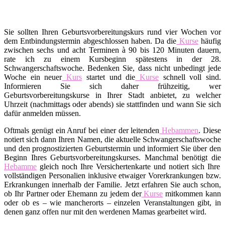
Sie sollten Ihren Geburtsvorbereitungskurs rund vier Wochen vor
dem Entbindungstermin abgeschlossen haben. Da die
Kurse
häufig
zwischen sechs und acht Terminen à 90 bis 120 Minuten dauern,
rate ich zu einem Kursbeginn spätestens in der 28.
Schwangerschaftswoche. Bedenken Sie, dass nicht unbedingt jede
Woche ein neuer
Kurs
startet und die
Kurse
schnell voll sind.
Informieren Sie sich daher frühzeitig, wer
Geburtsvorbereitungskurse in Ihrer Stadt anbietet, zu welcher
Uhrzeit (nachmittags oder abends) sie stattfinden und wann Sie sich
dafür anmelden müssen.
Oftmals genügt ein Anruf bei einer der leitenden
Hebammen
. Diese
notiert sich dann Ihren Namen, die aktuelle Schwangerschaftswoche
und den prognostizierten Geburtstermin und informiert Sie über den
Beginn Ihres Geburtsvorbereitungskurses. Manchmal benötigt die
Hebamme
gleich noch Ihre Versichertenkarte und notiert sich Ihre
vollständigen Personalien inklusive etwaiger Vorerkrankungen bzw.
Erkrankungen innerhalb der Familie. Jetzt erfahren Sie auch schon,
ob Ihr Partner oder Ehemann zu jedem der
Kurse
mitkommen kann
oder ob es – wie mancherorts – einzelen Veranstaltungen gibt, in
denen ganz offen nur mit den werdenen Mamas gearbeitet wird.