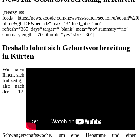
[feedzy-rss
feeds=“https://news.google.com/news/rss/search/section/q/geburt%20
hl=de&gl=DE&ned=de“ max=“3″ feed_title=“no“
refresh=“365_days“ target=“_blank“ meta=“no“ summary=“no“
summarylength=“70″ thumb=“yes“ size=“30″]
Deshalb lohnt sich Geburtsvorbereitung
in Kürten
Wir raten
Ihnen, sich
frühzeitig,
also nach
der 12.
Schwangerschaftswoche, um eine Hebamme und einen