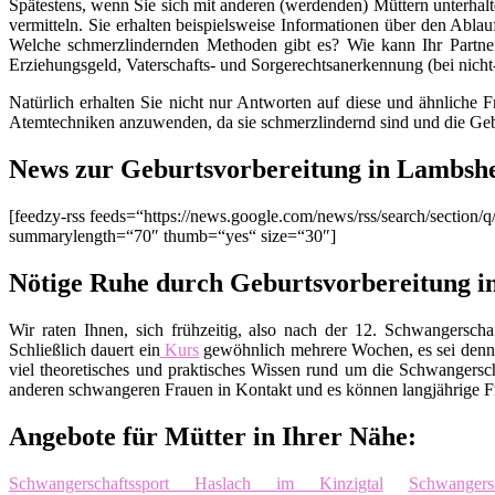
Spätestens, wenn Sie sich mit anderen (werdenden) Müttern unterhalt
vermitteln. Sie erhalten beispielsweise Informationen über den Ablau
Welche schmerzlindernden Methoden gibt es? Wie kann Ihr Partner
Erziehungsgeld, Vaterschafts- und Sorgerechtsanerkennung (bei nich
Natürlich erhalten Sie nicht nur Antworten auf diese und ähnliche 
Atemtechniken anzuwenden, da sie schmerzlindernd sind und die Geb
News zur Geburtsvorbereitung in Lambsh
[feedzy-rss feeds=“https://news.google.com/news/rss/search/sect
summarylength=“70″ thumb=“yes“ size=“30″]
Nötige Ruhe durch Geburtsvorbereitung 
Wir raten Ihnen, sich frühzeitig, also nach der 12. Schwangers
Schließlich dauert ein
Kurs
gewöhnlich mehrere Wochen, es sei denn
viel theoretisches und praktisches Wissen rund um die Schwangers
anderen schwangeren Frauen in Kontakt und es können langjährige Fr
Angebote für Mütter in Ihrer Nähe:
Schwangerschaftssport Haslach im Kinzigtal
Schwanger