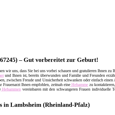
7245) – Gut vorbereitet zur Geburt!
 wir uns, dass Sie bei uns vorbei schauen und gratulieren Ihnen zu I
ner
und Ihnen ist, bereits überwunden und Familie und Freunden erzä
gen haben, zwischen Freude und Unsicherheit schwanken oder einfach ei
 Ihr Frauenarzt Ihnen empfohlen, zeitnah eine
Hebamme
zu kontaktieren,
e
Hebammen
vereinbaren mit den schwangeren Frauen individuelle Te
s in Lambsheim (Rheinland-Pfalz)