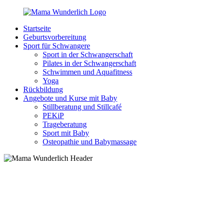
Zurück
zum
Startseite
Inhalt
MamaWunderlich.de
Mutti
Geburtsvorbereitung
sein
Sport für Schwangere
ist
Sport in der Schwangerschaft
wunderbar!
Pilates in der Schwangerschaft
Schwimmen und Aquafitness
Yoga
Rückbildung
Angebote und Kurse mit Baby
Stillberatung und Stillcafé
PEKiP
Trageberatung
Sport mit Baby
Osteopathie und Babymassage