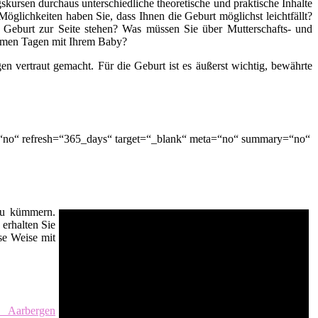
kursen durchaus unterschiedliche theoretische und praktische Inhalte
öglichkeiten haben Sie, dass Ihnen die Geburt möglichst leichtfällt?
 Geburt zur Seite stehen? Was müssen Sie über Mutterschafts- und
nsamen Tagen mit Ihrem Baby?
n vertraut gemacht. Für die Geburt ist es äußerst wichtig, bewährte
=“no“ refresh=“365_days“ target=“_blank“ meta=“no“ summary=“no“
 zu kümmern.
erhalten Sie
se Weise mit
t Aarbergen