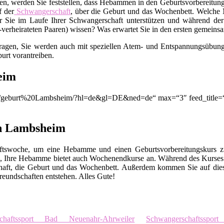
en, werden Sie feststellen, dass Hebammen in den Geburtsvorbereitungs
f der
Schwangerschaft
, über die Geburt und das Wochenbett. Welche M
 Sie im Laufe Ihrer Schwangerschaft unterstützen und während der
t-verheirateten Paaren) wissen? Was erwartet Sie in den ersten gemei
Fragen, Sie werden auch mit speziellen Atem- und Entspannungsübunge
urt vorantreiben.
eim
ion/q/geburt%20Lambsheim/?hl=de&gl=DE&ned=de“ max=“3″ feed_title
in Lambsheim
chaftswoche, um eine Hebamme und einen Geburtsvorbereitungskurs
, Ihre Hebamme bietet auch Wochenendkurse an. Während des Kurses 
chaft, die Geburt und das Wochenbett. Außerdem kommen Sie auf die
eundschaften entstehen. Alles Gute!
schaftssport Bad Neuenahr-Ahrweiler
Schwangerschaftsspor