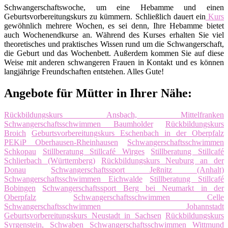
Schwangerschaftswoche, um eine Hebamme und einen
Geburtsvorbereitungskurs zu kümmern. Schließlich dauert ein
Kurs
gewöhnlich mehrere Wochen, es sei denn, Ihre Hebamme bietet
auch Wochenendkurse an. Während des Kurses erhalten Sie viel
theoretisches und praktisches Wissen rund um die Schwangerschaft,
die Geburt und das Wochenbett. Außerdem kommen Sie auf diese
Weise mit anderen schwangeren Frauen in Kontakt und es können
langjährige Freundschaften entstehen. Alles Gute!
Angebote für Mütter in Ihrer Nähe:
Rückbildungskurs Ansbach, Mittelfranken
Schwangerschaftsschwimmen Baumholder
Rückbildungskurs
Broich
Geburtsvorbereitungskurs Eschenbach in der Oberpfalz
PEKiP Oberhausen-Rheinhausen
Schwangerschaftsschwimmen
Schkopau
Stillberatung Stillcafé Wirges
Stillberatung Stillcafé
Schlierbach (Württemberg)
Rückbildungskurs Neuburg an der
Donau
Schwangerschaftssport Jeßnitz (Anhalt)
Schwangerschaftsschwimmen Eichwalde
Stillberatung Stillcafé
Bobingen
Schwangerschaftssport Berg bei Neumarkt in der
Oberpfalz
Schwangerschaftsschwimmen Celle
Schwangerschaftsschwimmen Johannstadt
Geburtsvorbereitungskurs Neustadt in Sachsen
Rückbildungskurs
Syrgenstein, Schwaben
Schwangerschaftsschwimmen Wittmund