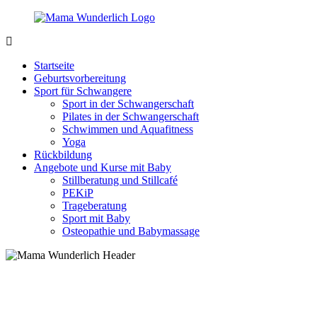
Zurück
zum
Inhalt
MamaWunderlich.de
Mutti
sein
Startseite
ist
Geburtsvorbereitung
wunderbar!
Sport für Schwangere
Sport in der Schwangerschaft
Pilates in der Schwangerschaft
Schwimmen und Aquafitness
Yoga
Rückbildung
Angebote und Kurse mit Baby
Stillberatung und Stillcafé
PEKiP
Trageberatung
Sport mit Baby
Osteopathie und Babymassage