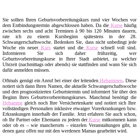
Sie sollten Ihren Geburtsvorbereitungskurs rund vier Wochen vor
dem Entbindungstermin abgeschlossen haben. Da die
Kurse
häufig
zwischen sechs und acht Terminen à 90 bis 120 Minuten dauern,
rate ich zu einem Kursbeginn spätestens in der 28.
Schwangerschaftswoche. Bedenken Sie, dass nicht unbedingt jede
Woche ein neuer
Kurs
startet und die
Kurse
schnell voll sind.
Informieren Sie sich daher frühzeitig, wer
Geburtsvorbereitungskurse in Ihrer Stadt anbietet, zu welcher
Uhrzeit (nachmittags oder abends) sie stattfinden und wann Sie sich
dafür anmelden müssen.
Oftmals genügt ein Anruf bei einer der leitenden
Hebammen
. Diese
notiert sich dann Ihren Namen, die aktuelle Schwangerschaftswoche
und den prognostizierten Geburtstermin und informiert Sie über den
Beginn Ihres Geburtsvorbereitungskurses. Manchmal benötigt die
Hebamme
gleich noch Ihre Versichertenkarte und notiert sich Ihre
vollständigen Personalien inklusive etwaiger Vorerkrankungen bzw.
Erkrankungen innerhalb der Familie. Jetzt erfahren Sie auch schon,
ob Ihr Partner oder Ehemann zu jedem der
Kurse
mitkommen kann
oder ob es – wie mancherorts – einzelen Veranstaltungen gibt, in
denen ganz offen nur mit den werdenen Mamas gearbeitet wird.