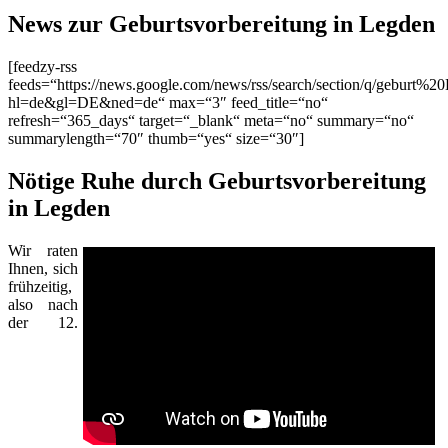
News zur Geburtsvorbereitung in Legden
[feedzy-rss
feeds=“https://news.google.com/news/rss/search/section/q/geburt%2
hl=de&gl=DE&ned=de“ max=“3″ feed_title=“no“
refresh=“365_days“ target=“_blank“ meta=“no“ summary=“no“
summarylength=“70″ thumb=“yes“ size=“30″]
Nötige Ruhe durch Geburtsvorbereitung
in Legden
Wir raten
Ihnen, sich
frühzeitig,
also nach
der 12.