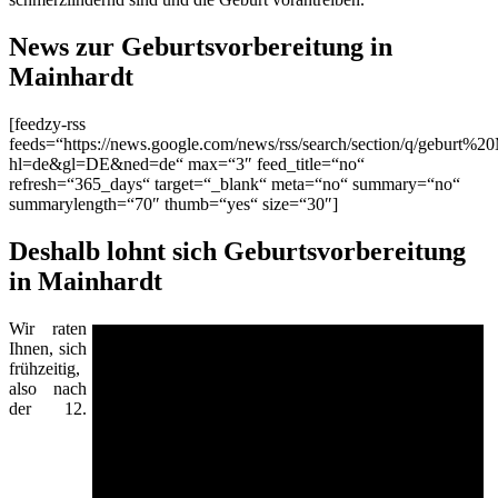
News zur Geburtsvorbereitung in
Mainhardt
[feedzy-rss
feeds=“https://news.google.com/news/rss/search/section/q/geburt%20
hl=de&gl=DE&ned=de“ max=“3″ feed_title=“no“
refresh=“365_days“ target=“_blank“ meta=“no“ summary=“no“
summarylength=“70″ thumb=“yes“ size=“30″]
Deshalb lohnt sich Geburtsvorbereitung
in Mainhardt
Wir raten
Ihnen, sich
frühzeitig,
also nach
der 12.