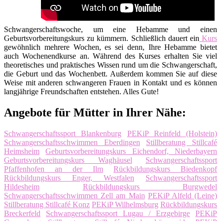
Schwangerschaftswoche, um eine Hebamme und einen
Geburtsvorbereitungskurs zu kümmern. Schließlich dauert ein
Kurs
gewöhnlich mehrere Wochen, es sei denn, Ihre Hebamme bietet
auch Wochenendkurse an. Während des Kurses erhalten Sie viel
theoretisches und praktisches Wissen rund um die Schwangerschaft,
die Geburt und das Wochenbett. Außerdem kommen Sie auf diese
Weise mit anderen schwangeren Frauen in Kontakt und es können
langjährige Freundschaften entstehen. Alles Gute!
Angebote für Mütter in Ihrer Nähe:
Schwangerschaftssport Blankenburg
PEKiP Reinfeld (Holstein)
Schwangerschaftsschwimmen Eberdingen
Stillberatung Stillcafé
Heimsheim
Geburtsvorbereitungskurs Eichendorf, Niederbayern
Geburtsvorbereitungskurs Waghäusel
Schwangerschaftssport
Pfaffenhofen an der Ilm
Rückbildungskurs Biedenkopf
Rückbildungskurs Enger, Westfalen
Schwangerschaftssport
Hildesheim
Rückbildungskurs Burgwedel
Schwangerschaftsschwimmen Zell am Main
PEKiP Alfeld (Leine)
Stillberatung Stillcafé Konz
PEKiP Wilhelmsburg
Rückbildungskurs
Breckerfeld
Schwangerschaftssport Lugau / Erzgebirge
PEKiP