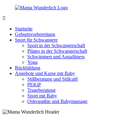
Zurück
zum
Inhalt
MamaWunderlich.de
Mutti
sein
Startseite
ist
Geburtsvorbereitung
wunderbar!
Sport für Schwangere
Sport in der Schwangerschaft
Pilates in der Schwangerschaft
Schwimmen und Aquafitness
Yoga
Rückbildung
Angebote und Kurse mit Baby
Stillberatung und Stillcafé
PEKiP
Trageberatung
Sport mit Baby
Osteopathie und Babymassage