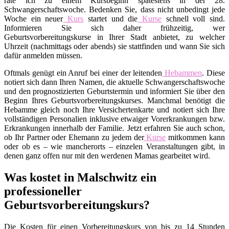
rate ich zu einem Kursbeginn spätestens in der 28.
Schwangerschaftswoche. Bedenken Sie, dass nicht unbedingt jede
Woche ein neuer
Kurs
startet und die
Kurse
schnell voll sind.
Informieren Sie sich daher frühzeitig, wer
Geburtsvorbereitungskurse in Ihrer Stadt anbietet, zu welcher
Uhrzeit (nachmittags oder abends) sie stattfinden und wann Sie sich
dafür anmelden müssen.
Oftmals genügt ein Anruf bei einer der leitenden
Hebammen
. Diese
notiert sich dann Ihren Namen, die aktuelle Schwangerschaftswoche
und den prognostizierten Geburtstermin und informiert Sie über den
Beginn Ihres Geburtsvorbereitungskurses. Manchmal benötigt die
Hebamme gleich noch Ihre Versichertenkarte und notiert sich Ihre
vollständigen Personalien inklusive etwaiger Vorerkrankungen bzw.
Erkrankungen innerhalb der Familie. Jetzt erfahren Sie auch schon,
ob Ihr Partner oder Ehemann zu jedem der
Kurse
mitkommen kann
oder ob es – wie mancherorts – einzelen Veranstaltungen gibt, in
denen ganz offen nur mit den werdenen Mamas gearbeitet wird.
Was kostet in Malschwitz ein
professioneller
Geburtsvorbereitungskurs?
Die Kosten für einen Vorbereitungskurs von bis zu 14 Stunden