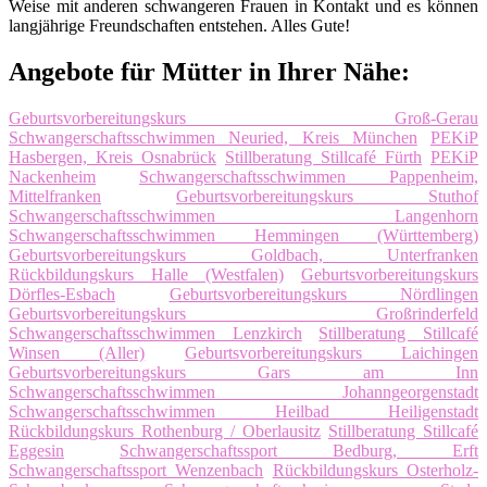
Weise mit anderen schwangeren Frauen in Kontakt und es können
langjährige Freundschaften entstehen. Alles Gute!
Angebote für Mütter in Ihrer Nähe:
Geburtsvorbereitungskurs Groß-Gerau
Schwangerschaftsschwimmen Neuried, Kreis München
PEKiP
Hasbergen, Kreis Osnabrück
Stillberatung Stillcafé Fürth
PEKiP
Nackenheim
Schwangerschaftsschwimmen Pappenheim,
Mittelfranken
Geburtsvorbereitungskurs Stuthof
Schwangerschaftsschwimmen Langenhorn
Schwangerschaftsschwimmen Hemmingen (Württemberg)
Geburtsvorbereitungskurs Goldbach, Unterfranken
Rückbildungskurs Halle (Westfalen)
Geburtsvorbereitungskurs
Dörfles-Esbach
Geburtsvorbereitungskurs Nördlingen
Geburtsvorbereitungskurs Großrinderfeld
Schwangerschaftsschwimmen Lenzkirch
Stillberatung Stillcafé
Winsen (Aller)
Geburtsvorbereitungskurs Laichingen
Geburtsvorbereitungskurs Gars am Inn
Schwangerschaftsschwimmen Johanngeorgenstadt
Schwangerschaftsschwimmen Heilbad Heiligenstadt
Rückbildungskurs Rothenburg / Oberlausitz
Stillberatung Stillcafé
Eggesin
Schwangerschaftssport Bedburg, Erft
Schwangerschaftssport Wenzenbach
Rückbildungskurs Osterholz-