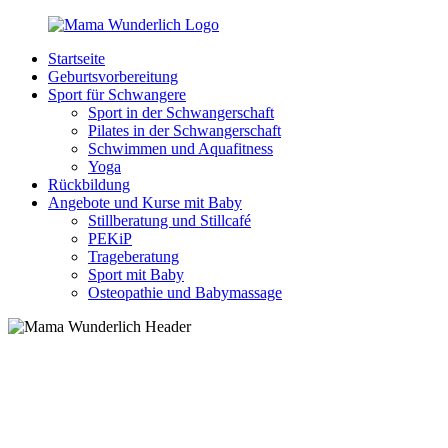
Zurück
zum
Startseite
Inhalt
MamaWunderlich.de
Mutti
Geburtsvorbereitung
sein
Sport für Schwangere
ist
Sport in der Schwangerschaft
wunderbar!
Pilates in der Schwangerschaft
Schwimmen und Aquafitness
Yoga
Rückbildung
Angebote und Kurse mit Baby
Stillberatung und Stillcafé
PEKiP
Trageberatung
Sport mit Baby
Osteopathie und Babymassage