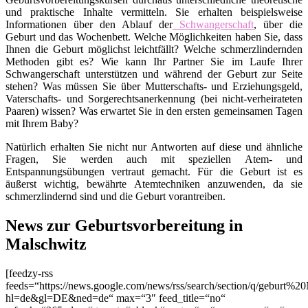
und praktische Inhalte vermitteln. Sie erhalten beispielsweise
Informationen über den Ablauf der
Schwangerschaft
, über die
Geburt und das Wochenbett. Welche Möglichkeiten haben Sie, dass
Ihnen die Geburt möglichst leichtfällt? Welche schmerzlindernden
Methoden gibt es? Wie kann Ihr Partner Sie im Laufe Ihrer
Schwangerschaft unterstützen und während der Geburt zur Seite
stehen? Was müssen Sie über Mutterschafts- und Erziehungsgeld,
Vaterschafts- und Sorgerechtsanerkennung (bei nicht-verheirateten
Paaren) wissen? Was erwartet Sie in den ersten gemeinsamen Tagen
mit Ihrem Baby?
Natürlich erhalten Sie nicht nur Antworten auf diese und ähnliche
Fragen, Sie werden auch mit speziellen Atem- und
Entspannungsübungen vertraut gemacht. Für die Geburt ist es
äußerst wichtig, bewährte Atemtechniken anzuwenden, da sie
schmerzlindernd sind und die Geburt vorantreiben.
News zur Geburtsvorbereitung in
Malschwitz
[feedzy-rss
feeds=“https://news.google.com/news/rss/search/section/q/geburt%2
hl=de&gl=DE&ned=de“ max=“3″ feed_title=“no“