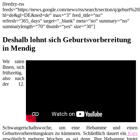
[feedzy-rss
feeds=“https://news.google.com/news/rss/search/section/q/geburt%2
hl=de&gl=DE&ned=de“ max=“3″ feed_title=“no“
refresh=“365_days“ target=“_blank“ meta=“no“ summary=“no“
summarylength=“70″ thumb=“yes“ size=“30″]
Deshalb lohnt sich Geburtsvorbereitung
in Mendig
Wir raten
Ihnen, sich
frühzeitig,
also nach
der 12.
Schwangerschaftswoche, um eine Hebamme und einen
Geburtsvorbereitungskurs zu kümmern. Schließlich dauert ein
Kurs
gewöhnlich mehrere Wochen, es sei denn, Ihre Hebamme bietet