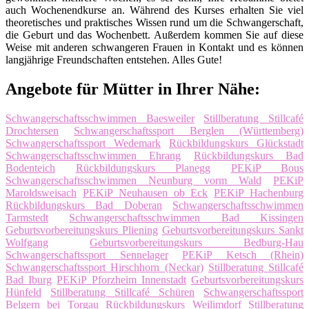
auch Wochenendkurse an. Während des Kurses erhalten Sie viel
theoretisches und praktisches Wissen rund um die Schwangerschaft,
die Geburt und das Wochenbett. Außerdem kommen Sie auf diese
Weise mit anderen schwangeren Frauen in Kontakt und es können
langjährige Freundschaften entstehen. Alles Gute!
Angebote für Mütter in Ihrer Nähe:
Schwangerschaftsschwimmen Baesweiler
Stillberatung Stillcafé
Drochtersen
Schwangerschaftssport Berglen (Württemberg)
Schwangerschaftssport Wedemark
Rückbildungskurs Glückstadt
Schwangerschaftsschwimmen Ehrang
Rückbildungskurs Bad
Bodenteich
Rückbildungskurs Planegg
PEKiP Bous
Schwangerschaftsschwimmen Neunburg vorm Wald
PEKiP
Maroldsweisach
PEKiP Neuhausen ob Eck
PEKiP Hachenburg
Rückbildungskurs Bad Doberan
Schwangerschaftsschwimmen
Tarmstedt
Schwangerschaftsschwimmen Bad Kissingen
Geburtsvorbereitungskurs Pliening
Geburtsvorbereitungskurs Sankt
Wolfgang
Geburtsvorbereitungskurs Bedburg-Hau
Schwangerschaftssport Sennelager
PEKiP Ketsch (Rhein)
Schwangerschaftssport Hirschhorn (Neckar)
Stillberatung Stillcafé
Bad Iburg
PEKiP Pforzheim Innenstadt
Geburtsvorbereitungskurs
Hünfeld
Stillberatung Stillcafé Schüren
Schwangerschaftssport
Belgern bei Torgau
Rückbildungskurs Weilimdorf
Stillberatung