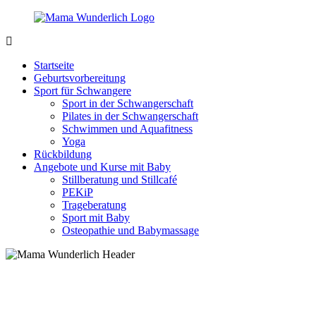
Zurück
zum
Inhalt
MamaWunderlich.de
Mutti
sein
Startseite
ist
Geburtsvorbereitung
wunderbar!
Sport für Schwangere
Sport in der Schwangerschaft
Pilates in der Schwangerschaft
Schwimmen und Aquafitness
Yoga
Rückbildung
Angebote und Kurse mit Baby
Stillberatung und Stillcafé
PEKiP
Trageberatung
Sport mit Baby
Osteopathie und Babymassage