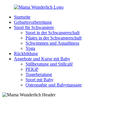
Zurück
zum
Startseite
Inhalt
MamaWunderlich.de
Mutti
Geburtsvorbereitung
sein
Sport für Schwangere
ist
Sport in der Schwangerschaft
wunderbar!
Pilates in der Schwangerschaft
Schwimmen und Aquafitness
Yoga
Rückbildung
Angebote und Kurse mit Baby
Stillberatung und Stillcafé
PEKiP
Trageberatung
Sport mit Baby
Osteopathie und Babymassage