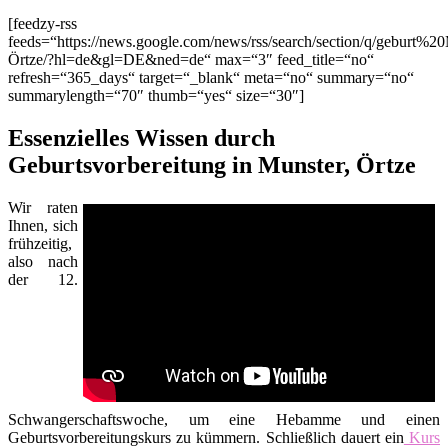
[feedzy-rss
feeds=“https://news.google.com/news/rss/search/section/q/geburt%20
Örtze/?hl=de&gl=DE&ned=de“ max=“3″ feed_title=“no“
refresh=“365_days“ target=“_blank“ meta=“no“ summary=“no“
summarylength=“70″ thumb=“yes“ size=“30″]
Essenzielles Wissen durch
Geburtsvorbereitung in Munster, Örtze
Wir raten
Ihnen, sich
frühzeitig,
also nach
der 12.
Schwangerschaftswoche, um eine Hebamme und einen
Geburtsvorbereitungskurs zu kümmern. Schließlich dauert ein
Kurs