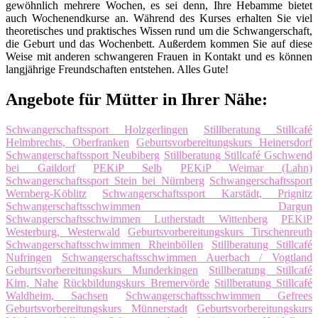
gewöhnlich mehrere Wochen, es sei denn, Ihre Hebamme bietet
auch Wochenendkurse an. Während des Kurses erhalten Sie viel
theoretisches und praktisches Wissen rund um die Schwangerschaft,
die Geburt und das Wochenbett. Außerdem kommen Sie auf diese
Weise mit anderen schwangeren Frauen in Kontakt und es können
langjährige Freundschaften entstehen. Alles Gute!
Angebote für Mütter in Ihrer Nähe:
Schwangerschaftssport Holzgerlingen
Stillberatung Stillcafé
Helmbrechts, Oberfranken
Geburtsvorbereitungskurs Heinersdorf
Schwangerschaftssport Neubiberg
Stillberatung Stillcafé Gschwend
bei Gaildorf
PEKiP Selb
PEKiP Weimar (Lahn)
Schwangerschaftssport Stein bei Nürnberg
Schwangerschaftssport
Wernberg-Köblitz
Schwangerschaftssport Karstädt, Prignitz
Schwangerschaftsschwimmen Dargun
Schwangerschaftsschwimmen Lutherstadt Wittenberg
PEKiP
Westerburg, Westerwald
Geburtsvorbereitungskurs Tirschenreuth
Schwangerschaftsschwimmen Rheinböllen
Stillberatung Stillcafé
Nufringen
Schwangerschaftsschwimmen Auerbach / Vogtland
Geburtsvorbereitungskurs Munderkingen
Stillberatung Stillcafé
Kirn, Nahe
Rückbildungskurs Bremervörde
Stillberatung Stillcafé
Waldheim, Sachsen
Schwangerschaftsschwimmen Gefrees
Geburtsvorbereitungskurs Münnerstadt
Geburtsvorbereitungskurs