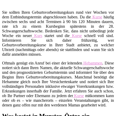
Sie sollten Ihren Geburtsvorbereitungskurs rund vier Wochen vor
dem Entbindungstermin abgeschlossen haben. Da die
Kurse
häufig
zwischen sechs und acht Terminen à 90 bis 120 Minuten dauern,
rate ich zu einem Kursbeginn spätestens in der 28.
Schwangerschaftswoche. Bedenken Sie, dass nicht unbedingt jede
Woche ein neuer
Kurs
startet und die
Kurse
schnell voll sind.
Informieren Sie sich daher frühzeitig, wer
Geburtsvorbereitungskurse in Ihrer Stadt anbietet, zu welcher
Uhrzeit (nachmittags oder abends) sie stattfinden und wann Sie sich
dafür anmelden müssen.
Oftmals genügt ein Anruf bei einer der leitenden
Hebammen
. Diese
notiert sich dann Ihren Namen, die aktuelle Schwangerschaftswoche
und den prognostizierten Geburtstermin und informiert Sie über den
Beginn Ihres Geburtsvorbereitungskurses. Manchmal benötigt die
Hebamme gleich noch Ihre Versichertenkarte und notiert sich Ihre
vollständigen Personalien inklusive etwaiger Vorerkrankungen bzw.
Erkrankungen innerhalb der Familie. Jetzt erfahren Sie auch schon,
ob Ihr Partner oder Ehemann zu jedem der
Kurse
mitkommen kann
oder ob es – wie mancherorts – einzelen Veranstaltungen gibt, in
denen ganz offen nur mit den werdenen Mamas gearbeitet wird.
Was kostet in Munster, Örtze ein