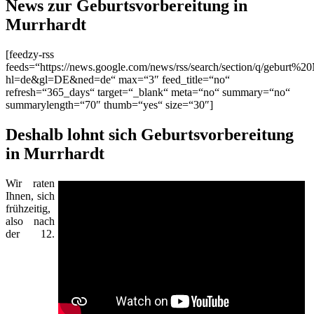
News zur Geburtsvorbereitung in
Murrhardt
[feedzy-rss
feeds=“https://news.google.com/news/rss/search/section/q/geburt%20
hl=de&gl=DE&ned=de“ max=“3″ feed_title=“no“
refresh=“365_days“ target=“_blank“ meta=“no“ summary=“no“
summarylength=“70″ thumb=“yes“ size=“30″]
Deshalb lohnt sich Geburtsvorbereitung
in Murrhardt
Wir raten
Ihnen, sich
frühzeitig,
also nach
der 12.