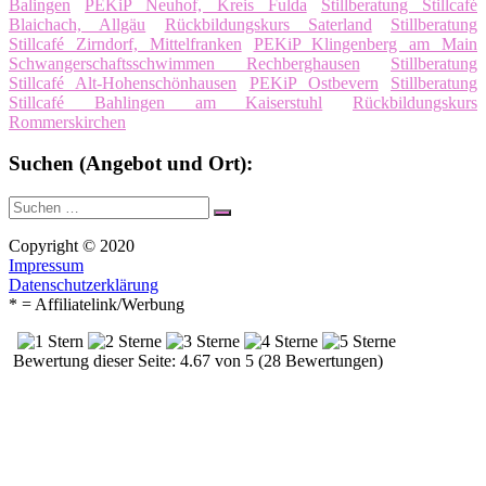
Balingen
PEKiP Neuhof, Kreis Fulda
Stillberatung Stillcafé
Blaichach, Allgäu
Rückbildungskurs Saterland
Stillberatung
Stillcafé Zirndorf, Mittelfranken
PEKiP Klingenberg am Main
Schwangerschaftsschwimmen Rechberghausen
Stillberatung
Stillcafé Alt-Hohenschönhausen
PEKiP Ostbevern
Stillberatung
Stillcafé Bahlingen am Kaiserstuhl
Rückbildungskurs
Rommerskirchen
Suchen (Angebot und Ort):
Suche
Suchen
nach:
Copyright © 2020
Impressum
Datenschutzerklärung
* = Affiliatelink/Werbung
Bewertung dieser Seite: 4.67 von 5 (28 Bewertungen)