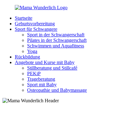
Zurück
zum
Startseite
Inhalt
MamaWunderlich.de
Mutti
Geburtsvorbereitung
sein
Sport für Schwangere
ist
Sport in der Schwangerschaft
wunderbar!
Pilates in der Schwangerschaft
Schwimmen und Aquafitness
Yoga
Rückbildung
Angebote und Kurse mit Baby
Stillberatung und Stillcafé
PEKiP
Trageberatung
Sport mit Baby
Osteopathie und Babymassage