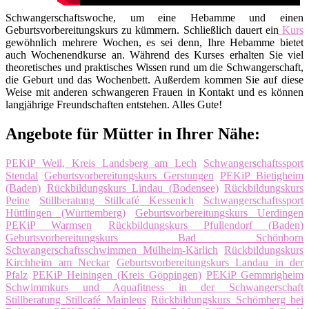
Schwangerschaftswoche, um eine Hebamme und einen
Geburtsvorbereitungskurs zu kümmern. Schließlich dauert ein
Kurs
gewöhnlich mehrere Wochen, es sei denn, Ihre Hebamme bietet
auch Wochenendkurse an. Während des Kurses erhalten Sie viel
theoretisches und praktisches Wissen rund um die Schwangerschaft,
die Geburt und das Wochenbett. Außerdem kommen Sie auf diese
Weise mit anderen schwangeren Frauen in Kontakt und es können
langjährige Freundschaften entstehen. Alles Gute!
Angebote für Mütter in Ihrer Nähe:
PEKiP Weil, Kreis Landsberg am Lech
Schwangerschaftssport
Stendal
Geburtsvorbereitungskurs Gerstungen
PEKiP Bietigheim
(Baden)
Rückbildungskurs Lindau (Bodensee)
Rückbildungskurs
Peine
Stillberatung Stillcafé Kessenich
Schwangerschaftssport
Hüttlingen (Württemberg)
Geburtsvorbereitungskurs Uerdingen
PEKiP Warmsen
Rückbildungskurs Pfullendorf (Baden)
Geburtsvorbereitungskurs Bad Schönborn
Schwangerschaftsschwimmen Mülheim-Kärlich
Rückbildungskurs
Kirchheim am Neckar
Geburtsvorbereitungskurs Landau in der
Pfalz
PEKiP Heiningen (Kreis Göppingen)
PEKiP Gemmrigheim
Schwimmkurs und Aquafitness in der Schwangerschaft
Stillberatung Stillcafé Mainleus
Rückbildungskurs Schömberg bei