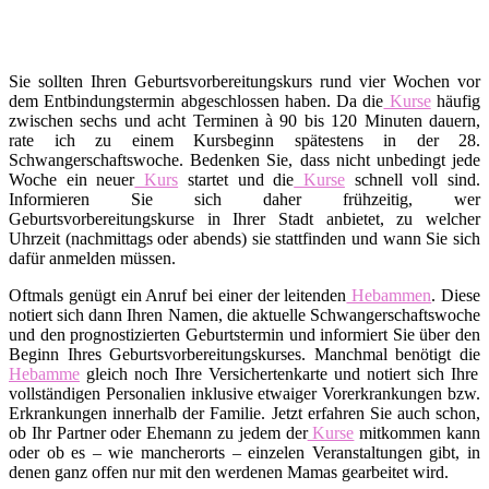
Sie sollten Ihren Geburtsvorbereitungskurs rund vier Wochen vor
dem Entbindungstermin abgeschlossen haben. Da die
Kurse
häufig
zwischen sechs und acht Terminen à 90 bis 120 Minuten dauern,
rate ich zu einem Kursbeginn spätestens in der 28.
Schwangerschaftswoche. Bedenken Sie, dass nicht unbedingt jede
Woche ein neuer
Kurs
startet und die
Kurse
schnell voll sind.
Informieren Sie sich daher frühzeitig, wer
Geburtsvorbereitungskurse in Ihrer Stadt anbietet, zu welcher
Uhrzeit (nachmittags oder abends) sie stattfinden und wann Sie sich
dafür anmelden müssen.
Oftmals genügt ein Anruf bei einer der leitenden
Hebammen
. Diese
notiert sich dann Ihren Namen, die aktuelle Schwangerschaftswoche
und den prognostizierten Geburtstermin und informiert Sie über den
Beginn Ihres Geburtsvorbereitungskurses. Manchmal benötigt die
Hebamme
gleich noch Ihre Versichertenkarte und notiert sich Ihre
vollständigen Personalien inklusive etwaiger Vorerkrankungen bzw.
Erkrankungen innerhalb der Familie. Jetzt erfahren Sie auch schon,
ob Ihr Partner oder Ehemann zu jedem der
Kurse
mitkommen kann
oder ob es – wie mancherorts – einzelen Veranstaltungen gibt, in
denen ganz offen nur mit den werdenen Mamas gearbeitet wird.