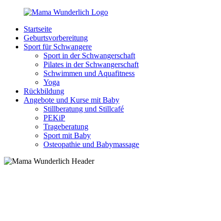
Zurück
zum
Startseite
Inhalt
MamaWunderlich.de
Mutti
Geburtsvorbereitung
sein
Sport für Schwangere
ist
Sport in der Schwangerschaft
wunderbar!
Pilates in der Schwangerschaft
Schwimmen und Aquafitness
Yoga
Rückbildung
Angebote und Kurse mit Baby
Stillberatung und Stillcafé
PEKiP
Trageberatung
Sport mit Baby
Osteopathie und Babymassage