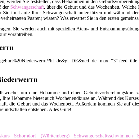
en, werden Sie feststellen, dass Hebammen in den Geburtsvorbereitungs
f der
Schwangerschaft
, über die Geburt und das Wochenbett. Welche M
 Sie im Laufe Ihrer Schwangerschaft unterstützen und während der
t-verheirateten Paaren) wissen? Was erwartet Sie in den ersten gemei
Fragen, Sie werden auch mit speziellen Atem- und Entspannungsübunge
urt vorantreiben.
errn
on/q/geburt%20Niederwerrn/?hl=de&gl=DE&ned=de“ max=“3″ feed_title
Niederwerrn
chaftswoche, um eine Hebamme und einen Geburtsvorbereitungskurs
, Ihre Hebamme bietet auch Wochenendkurse an. Während des Kurses 
chaft, die Geburt und das Wochenbett. Außerdem kommen Sie auf die
eundschaften entstehen. Alles Gute!
skurs Schorndorf (Württemberg)
Schwangerschaftsschwimmen S