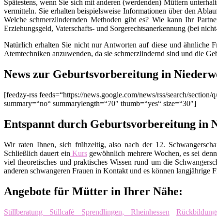
Spätestens, wenn Sie sich mit anderen (werdenden) Müttern unterhalt
vermitteln. Sie erhalten beispielsweise Informationen über den Ablau
Welche schmerzlindernden Methoden gibt es? Wie kann Ihr Partner
Erziehungsgeld, Vaterschafts- und Sorgerechtsanerkennung (bei nich
Natürlich erhalten Sie nicht nur Antworten auf diese und ähnliche 
Atemtechniken anzuwenden, da sie schmerzlindernd sind und die Geb
News zur Geburtsvorbereitung in Niederw
[feedzy-rss feeds=“https://news.google.com/news/rss/search/secti
summary=“no“ summarylength=“70″ thumb=“yes“ size=“30″]
Entspannt durch Geburtsvorbereitung in 
Wir raten Ihnen, sich frühzeitig, also nach der 12. Schwangers
Schließlich dauert ein
Kurs
gewöhnlich mehrere Wochen, es sei denn
viel theoretisches und praktisches Wissen rund um die Schwangers
anderen schwangeren Frauen in Kontakt und es können langjährige Fr
Angebote für Mütter in Ihrer Nähe:
Stillberatung Stillcafé Sprendlingen, Rheinhessen
Rückbildung