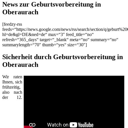
News zur Geburtsvorbereitung in
Oberaurach
[feedzy-rss
feeds=“https://news.google.com/news/rss/search/section/q/geburt%2
hl=de&gl=DE&ned=de“ max=“3″ feed_title=“no“
refresh=“365_days“ target=“_blank“ meta=“no“ summary=“no“
summarylength=“70″ thumb=“yes“ size=“30″]
Sicherheit durch Geburtsvorbereitung in
Oberaurach
Wir raten
Ihnen, sich
frühzeitig,
also nach
der 12.