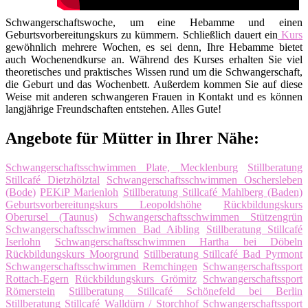
Schwangerschaftswoche, um eine Hebamme und einen
Geburtsvorbereitungskurs zu kümmern. Schließlich dauert ein
Kurs
gewöhnlich mehrere Wochen, es sei denn, Ihre Hebamme bietet
auch Wochenendkurse an. Während des Kurses erhalten Sie viel
theoretisches und praktisches Wissen rund um die Schwangerschaft,
die Geburt und das Wochenbett. Außerdem kommen Sie auf diese
Weise mit anderen schwangeren Frauen in Kontakt und es können
langjährige Freundschaften entstehen. Alles Gute!
Angebote für Mütter in Ihrer Nähe:
Schwangerschaftsschwimmen Plate, Mecklenburg
Stillberatung
Stillcafé Dietzhölztal
Schwangerschaftsschwimmen Oschersleben
(Bode)
PEKiP Marienloh
Stillberatung Stillcafé Mahlberg (Baden)
Geburtsvorbereitungskurs Leopoldshöhe
Rückbildungskurs
Oberursel (Taunus)
Schwangerschaftsschwimmen Stützengrün
Schwangerschaftsschwimmen Bad Aibling
Stillberatung Stillcafé
Iserlohn
Schwangerschaftsschwimmen Hartha bei Döbeln
Rückbildungskurs Moorgrund
Stillberatung Stillcafé Bad Pyrmont
Schwangerschaftsschwimmen Remchingen
Schwangerschaftssport
Rottach-Egern
Rückbildungskurs Grömitz
Schwangerschaftssport
Römerstein
Stillberatung Stillcafé Schönefeld bei Berlin
Stillberatung Stillcafé Walldürn / Storchhof
Schwangerschaftssport