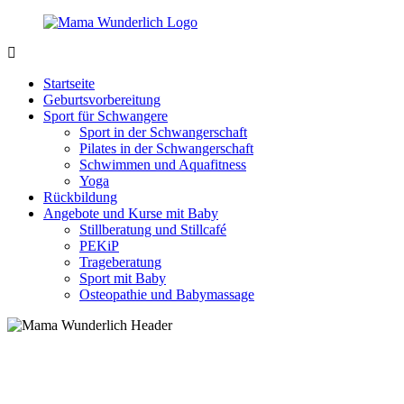
Zurück
zum
Inhalt
MamaWunderlich.de
Mutti
sein
Startseite
ist
Geburtsvorbereitung
wunderbar!
Sport für Schwangere
Sport in der Schwangerschaft
Pilates in der Schwangerschaft
Schwimmen und Aquafitness
Yoga
Rückbildung
Angebote und Kurse mit Baby
Stillberatung und Stillcafé
PEKiP
Trageberatung
Sport mit Baby
Osteopathie und Babymassage