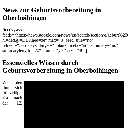
News zur Geburtsvorbereitung in
Oberboihingen
[feedzy-rss
feeds=“https://news.google.com/news/rss/search/section/q/geburt%2
hl=de&gl=DE&ned=de“ max=“3″ feed_title=“no“
refresh=“365_days“ target=“_blank“ meta=“no“ summary=“no“
summarylength=“70″ thumb=“yes“ size=“30″]
Essenzielles Wissen durch
Geburtsvorbereitung in Oberboihingen
Wir raten
Ihnen, sich
frühzeitig,
also nach
der 12.