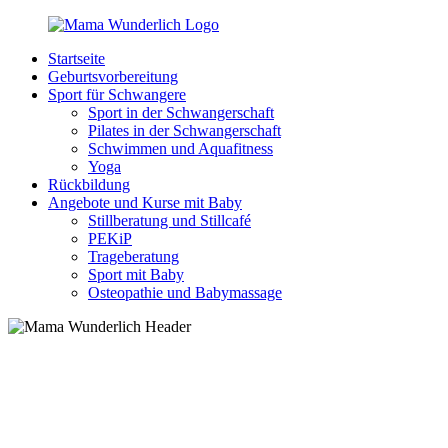
Zurück
zum
Startseite
Inhalt
MamaWunderlich.de
Mutti
Geburtsvorbereitung
sein
Sport für Schwangere
ist
Sport in der Schwangerschaft
wunderbar!
Pilates in der Schwangerschaft
Schwimmen und Aquafitness
Yoga
Rückbildung
Angebote und Kurse mit Baby
Stillberatung und Stillcafé
PEKiP
Trageberatung
Sport mit Baby
Osteopathie und Babymassage