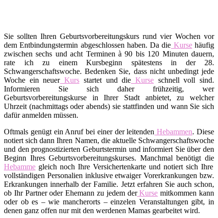
Sie sollten Ihren Geburtsvorbereitungskurs rund vier Wochen vor
dem Entbindungstermin abgeschlossen haben. Da die
Kurse
häufig
zwischen sechs und acht Terminen à 90 bis 120 Minuten dauern,
rate ich zu einem Kursbeginn spätestens in der 28.
Schwangerschaftswoche. Bedenken Sie, dass nicht unbedingt jede
Woche ein neuer
Kurs
startet und die
Kurse
schnell voll sind.
Informieren Sie sich daher frühzeitig, wer
Geburtsvorbereitungskurse in Ihrer Stadt anbietet, zu welcher
Uhrzeit (nachmittags oder abends) sie stattfinden und wann Sie sich
dafür anmelden müssen.
Oftmals genügt ein Anruf bei einer der leitenden
Hebammen
. Diese
notiert sich dann Ihren Namen, die aktuelle Schwangerschaftswoche
und den prognostizierten Geburtstermin und informiert Sie über den
Beginn Ihres Geburtsvorbereitungskurses. Manchmal benötigt die
Hebamme
gleich noch Ihre Versichertenkarte und notiert sich Ihre
vollständigen Personalien inklusive etwaiger Vorerkrankungen bzw.
Erkrankungen innerhalb der Familie. Jetzt erfahren Sie auch schon,
ob Ihr Partner oder Ehemann zu jedem der
Kurse
mitkommen kann
oder ob es – wie mancherorts – einzelen Veranstaltungen gibt, in
denen ganz offen nur mit den werdenen Mamas gearbeitet wird.