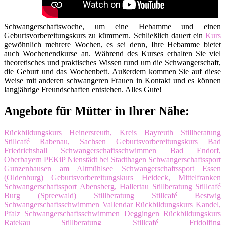
Schwangerschaftswoche, um eine Hebamme und einen
Geburtsvorbereitungskurs zu kümmern. Schließlich dauert ein
Kurs
gewöhnlich mehrere Wochen, es sei denn, Ihre Hebamme bietet
auch Wochenendkurse an. Während des Kurses erhalten Sie viel
theoretisches und praktisches Wissen rund um die Schwangerschaft,
die Geburt und das Wochenbett. Außerdem kommen Sie auf diese
Weise mit anderen schwangeren Frauen in Kontakt und es können
langjährige Freundschaften entstehen. Alles Gute!
Angebote für Mütter in Ihrer Nähe:
Rückbildungskurs Heinersreuth, Kreis Bayreuth
Stillberatung
Stillcafé Rabenau, Sachsen
Geburtsvorbereitungskurs Bad
Friedrichshall
Schwangerschaftsschwimmen Bad Endorf,
Oberbayern
PEKiP Nienstädt bei Stadthagen
Schwangerschaftssport
Gunzenhausen am Altmühlsee
Schwangerschaftssport Essen
(Oldenburg)
Geburtsvorbereitungskurs Heideck, Mittelfranken
Schwangerschaftssport Abensberg, Hallertau
Stillberatung Stillcafé
Burg (Spreewald)
Stillberatung Stillcafé Bestwig
Schwangerschaftsschwimmen Vallendar
Rückbildungskurs Kandel,
Pfalz
Schwangerschaftsschwimmen Deggingen
Rückbildungskurs
Ratekau
Stillberatung Stillcafé Fridolfing