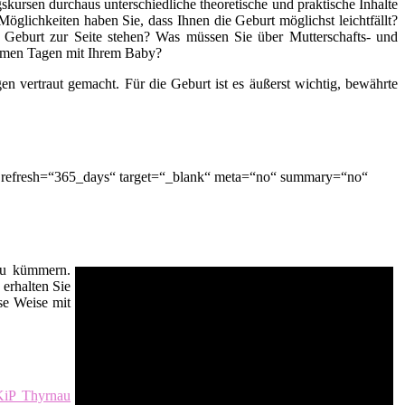
kursen durchaus unterschiedliche theoretische und praktische Inhalte
öglichkeiten haben Sie, dass Ihnen die Geburt möglichst leichtfällt?
 Geburt zur Seite stehen? Was müssen Sie über Mutterschafts- und
nsamen Tagen mit Ihrem Baby?
n vertraut gemacht. Für die Geburt ist es äußerst wichtig, bewährte
“ refresh=“365_days“ target=“_blank“ meta=“no“ summary=“no“
 zu kümmern.
erhalten Sie
se Weise mit
iP Thyrnau