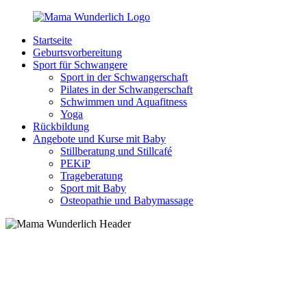
Zurück
zum
Startseite
Inhalt
MamaWunderlich.de
Mutti
Geburtsvorbereitung
sein
Sport für Schwangere
ist
Sport in der Schwangerschaft
wunderbar!
Pilates in der Schwangerschaft
Schwimmen und Aquafitness
Yoga
Rückbildung
Angebote und Kurse mit Baby
Stillberatung und Stillcafé
PEKiP
Trageberatung
Sport mit Baby
Osteopathie und Babymassage