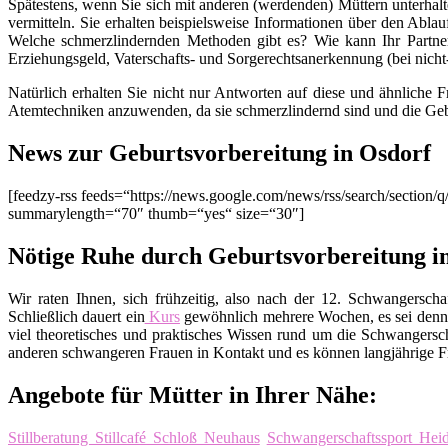
Spätestens, wenn Sie sich mit anderen (werdenden) Müttern unterhalt
vermitteln. Sie erhalten beispielsweise Informationen über den Ablau
Welche schmerzlindernden Methoden gibt es? Wie kann Ihr Partner
Erziehungsgeld, Vaterschafts- und Sorgerechtsanerkennung (bei nich
Natürlich erhalten Sie nicht nur Antworten auf diese und ähnliche 
Atemtechniken anzuwenden, da sie schmerzlindernd sind und die Geb
News zur Geburtsvorbereitung in Osdorf
[feedzy-rss feeds=“https://news.google.com/news/rss/search/sect
summarylength=“70″ thumb=“yes“ size=“30″]
Nötige Ruhe durch Geburtsvorbereitung i
Wir raten Ihnen, sich frühzeitig, also nach der 12. Schwangers
Schließlich dauert ein
Kurs
gewöhnlich mehrere Wochen, es sei denn
viel theoretisches und praktisches Wissen rund um die Schwangers
anderen schwangeren Frauen in Kontakt und es können langjährige Fr
Angebote für Mütter in Ihrer Nähe:
Stillberatung Stillcafé Schloß Neuhaus
Schwangerschaftssport Hei