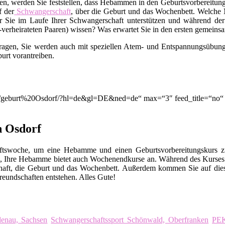
en, werden Sie feststellen, dass Hebammen in den Geburtsvorbereitungs
f der
Schwangerschaft
, über die Geburt und das Wochenbett. Welche M
 Sie im Laufe Ihrer Schwangerschaft unterstützen und während der
t-verheirateten Paaren) wissen? Was erwartet Sie in den ersten gemei
Fragen, Sie werden auch mit speziellen Atem- und Entspannungsübunge
urt vorantreiben.
ion/q/geburt%20Osdorf/?hl=de&gl=DE&ned=de“ max=“3″ feed_title=“no
n Osdorf
chaftswoche, um eine Hebamme und einen Geburtsvorbereitungskurs
, Ihre Hebamme bietet auch Wochenendkurse an. Während des Kurses 
chaft, die Geburt und das Wochenbett. Außerdem kommen Sie auf die
eundschaften entstehen. Alles Gute!
denau, Sachsen
Schwangerschaftssport Schönwald, Oberfranken
PEK