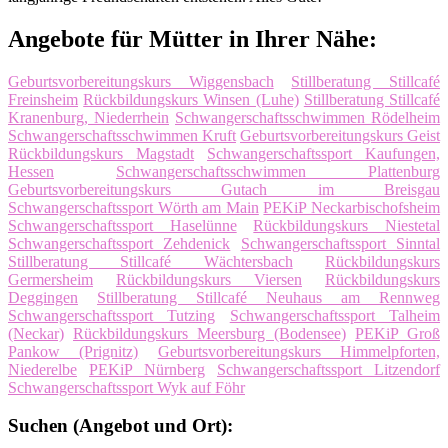
Angebote für Mütter in Ihrer Nähe:
Geburtsvorbereitungskurs Wiggensbach
Stillberatung Stillcafé
Freinsheim
Rückbildungskurs Winsen (Luhe)
Stillberatung Stillcafé
Kranenburg, Niederrhein
Schwangerschaftsschwimmen Rödelheim
Schwangerschaftsschwimmen Kruft
Geburtsvorbereitungskurs Geist
Rückbildungskurs Magstadt
Schwangerschaftssport Kaufungen,
Hessen
Schwangerschaftsschwimmen Plattenburg
Geburtsvorbereitungskurs Gutach im Breisgau
Schwangerschaftssport Wörth am Main
PEKiP Neckarbischofsheim
Schwangerschaftssport Haselünne
Rückbildungskurs Niestetal
Schwangerschaftssport Zehdenick
Schwangerschaftssport Sinntal
Stillberatung Stillcafé Wächtersbach
Rückbildungskurs
Germersheim
Rückbildungskurs Viersen
Rückbildungskurs
Deggingen
Stillberatung Stillcafé Neuhaus am Rennweg
Schwangerschaftssport Tutzing
Schwangerschaftssport Talheim
(Neckar)
Rückbildungskurs Meersburg (Bodensee)
PEKiP Groß
Pankow (Prignitz)
Geburtsvorbereitungskurs Himmelpforten,
Niederelbe
PEKiP Nürnberg
Schwangerschaftssport Litzendorf
Schwangerschaftssport Wyk auf Föhr
Suchen (Angebot und Ort):