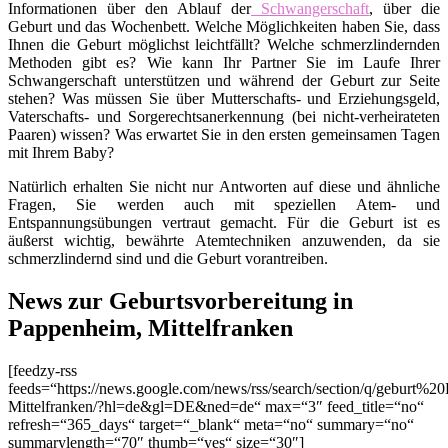
Informationen über den Ablauf der
Schwangerschaft
, über die
Geburt und das Wochenbett. Welche Möglichkeiten haben Sie, dass
Ihnen die Geburt möglichst leichtfällt? Welche schmerzlindernden
Methoden gibt es? Wie kann Ihr Partner Sie im Laufe Ihrer
Schwangerschaft unterstützen und während der Geburt zur Seite
stehen? Was müssen Sie über Mutterschafts- und Erziehungsgeld,
Vaterschafts- und Sorgerechtsanerkennung (bei nicht-verheirateten
Paaren) wissen? Was erwartet Sie in den ersten gemeinsamen Tagen
mit Ihrem Baby?
Natürlich erhalten Sie nicht nur Antworten auf diese und ähnliche
Fragen, Sie werden auch mit speziellen Atem- und
Entspannungsübungen vertraut gemacht. Für die Geburt ist es
äußerst wichtig, bewährte Atemtechniken anzuwenden, da sie
schmerzlindernd sind und die Geburt vorantreiben.
News zur Geburtsvorbereitung in
Pappenheim, Mittelfranken
[feedzy-rss
feeds=“https://news.google.com/news/rss/search/section/q/geburt%2
Mittelfranken/?hl=de&gl=DE&ned=de“ max=“3″ feed_title=“no“
refresh=“365_days“ target=“_blank“ meta=“no“ summary=“no“
summarylength=“70″ thumb=“yes“ size=“30″]