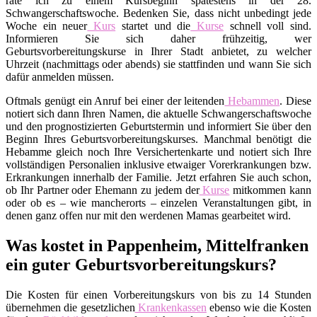
rate ich zu einem Kursbeginn spätestens in der 28.
Schwangerschaftswoche. Bedenken Sie, dass nicht unbedingt jede
Woche ein neuer
Kurs
startet und die
Kurse
schnell voll sind.
Informieren Sie sich daher frühzeitig, wer
Geburtsvorbereitungskurse in Ihrer Stadt anbietet, zu welcher
Uhrzeit (nachmittags oder abends) sie stattfinden und wann Sie sich
dafür anmelden müssen.
Oftmals genügt ein Anruf bei einer der leitenden
Hebammen
. Diese
notiert sich dann Ihren Namen, die aktuelle Schwangerschaftswoche
und den prognostizierten Geburtstermin und informiert Sie über den
Beginn Ihres Geburtsvorbereitungskurses. Manchmal benötigt die
Hebamme gleich noch Ihre Versichertenkarte und notiert sich Ihre
vollständigen Personalien inklusive etwaiger Vorerkrankungen bzw.
Erkrankungen innerhalb der Familie. Jetzt erfahren Sie auch schon,
ob Ihr Partner oder Ehemann zu jedem der
Kurse
mitkommen kann
oder ob es – wie mancherorts – einzelen Veranstaltungen gibt, in
denen ganz offen nur mit den werdenen Mamas gearbeitet wird.
Was kostet in Pappenheim, Mittelfranken
ein guter Geburtsvorbereitungskurs?
Die Kosten für einen Vorbereitungskurs von bis zu 14 Stunden
übernehmen die gesetzlichen
Krankenkassen
ebenso wie die Kosten