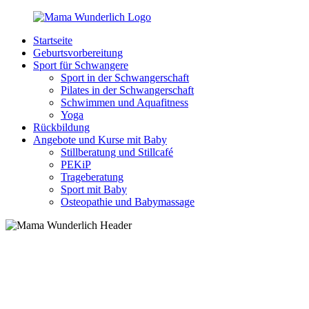
Zurück
zum
Startseite
Inhalt
MamaWunderlich.de
Mutti
Geburtsvorbereitung
sein
Sport für Schwangere
ist
Sport in der Schwangerschaft
wunderbar!
Pilates in der Schwangerschaft
Schwimmen und Aquafitness
Yoga
Rückbildung
Angebote und Kurse mit Baby
Stillberatung und Stillcafé
PEKiP
Trageberatung
Sport mit Baby
Osteopathie und Babymassage