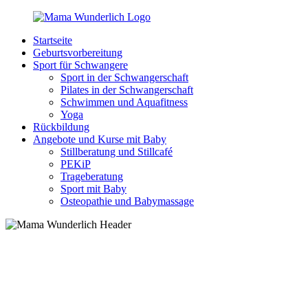
Zurück
zum
Startseite
Inhalt
MamaWunderlich.de
Mutti
Geburtsvorbereitung
sein
Sport für Schwangere
ist
Sport in der Schwangerschaft
wunderbar!
Pilates in der Schwangerschaft
Schwimmen und Aquafitness
Yoga
Rückbildung
Angebote und Kurse mit Baby
Stillberatung und Stillcafé
PEKiP
Trageberatung
Sport mit Baby
Osteopathie und Babymassage