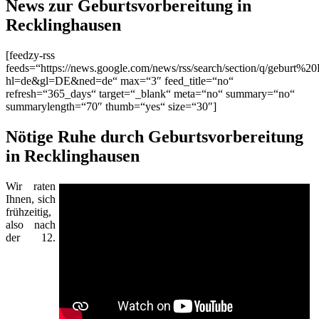
News zur Geburtsvorbereitung in
Recklinghausen
[feedzy-rss
feeds=“https://news.google.com/news/rss/search/section/q/geburt%2
hl=de&gl=DE&ned=de“ max=“3″ feed_title=“no“
refresh=“365_days“ target=“_blank“ meta=“no“ summary=“no“
summarylength=“70″ thumb=“yes“ size=“30″]
Nötige Ruhe durch Geburtsvorbereitung
in Recklinghausen
Wir raten
Ihnen, sich
frühzeitig,
also nach
der 12.