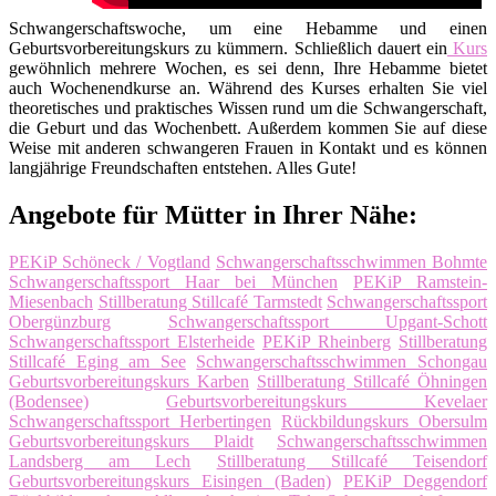
Schwangerschaftswoche, um eine Hebamme und einen
Geburtsvorbereitungskurs zu kümmern. Schließlich dauert ein
Kurs
gewöhnlich mehrere Wochen, es sei denn, Ihre Hebamme bietet
auch Wochenendkurse an. Während des Kurses erhalten Sie viel
theoretisches und praktisches Wissen rund um die Schwangerschaft,
die Geburt und das Wochenbett. Außerdem kommen Sie auf diese
Weise mit anderen schwangeren Frauen in Kontakt und es können
langjährige Freundschaften entstehen. Alles Gute!
Angebote für Mütter in Ihrer Nähe:
PEKiP Schöneck / Vogtland
Schwangerschaftsschwimmen Bohmte
Schwangerschaftssport Haar bei München
PEKiP Ramstein-
Miesenbach
Stillberatung Stillcafé Tarmstedt
Schwangerschaftssport
Obergünzburg
Schwangerschaftssport Upgant-Schott
Schwangerschaftssport Elsterheide
PEKiP Rheinberg
Stillberatung
Stillcafé Eging am See
Schwangerschaftsschwimmen Schongau
Geburtsvorbereitungskurs Karben
Stillberatung Stillcafé Öhningen
(Bodensee)
Geburtsvorbereitungskurs Kevelaer
Schwangerschaftssport Herbertingen
Rückbildungskurs Obersulm
Geburtsvorbereitungskurs Plaidt
Schwangerschaftsschwimmen
Landsberg am Lech
Stillberatung Stillcafé Teisendorf
Geburtsvorbereitungskurs Eisingen (Baden)
PEKiP Deggendorf