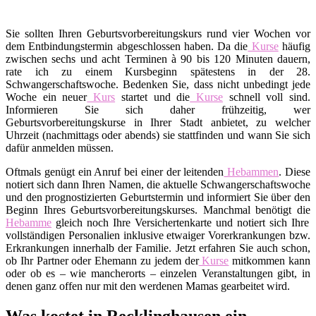
Sie sollten Ihren Geburtsvorbereitungskurs rund vier Wochen vor
dem Entbindungstermin abgeschlossen haben. Da die
Kurse
häufig
zwischen sechs und acht Terminen à 90 bis 120 Minuten dauern,
rate ich zu einem Kursbeginn spätestens in der 28.
Schwangerschaftswoche. Bedenken Sie, dass nicht unbedingt jede
Woche ein neuer
Kurs
startet und die
Kurse
schnell voll sind.
Informieren Sie sich daher frühzeitig, wer
Geburtsvorbereitungskurse in Ihrer Stadt anbietet, zu welcher
Uhrzeit (nachmittags oder abends) sie stattfinden und wann Sie sich
dafür anmelden müssen.
Oftmals genügt ein Anruf bei einer der leitenden
Hebammen
. Diese
notiert sich dann Ihren Namen, die aktuelle Schwangerschaftswoche
und den prognostizierten Geburtstermin und informiert Sie über den
Beginn Ihres Geburtsvorbereitungskurses. Manchmal benötigt die
Hebamme
gleich noch Ihre Versichertenkarte und notiert sich Ihre
vollständigen Personalien inklusive etwaiger Vorerkrankungen bzw.
Erkrankungen innerhalb der Familie. Jetzt erfahren Sie auch schon,
ob Ihr Partner oder Ehemann zu jedem der
Kurse
mitkommen kann
oder ob es – wie mancherorts – einzelen Veranstaltungen gibt, in
denen ganz offen nur mit den werdenen Mamas gearbeitet wird.
Was kostet in Recklinghausen ein