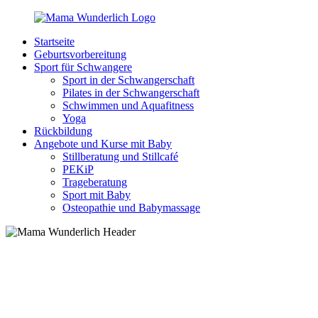
Zurück
zum
Startseite
Inhalt
MamaWunderlich.de
Mutti
Geburtsvorbereitung
sein
Sport für Schwangere
ist
Sport in der Schwangerschaft
wunderbar!
Pilates in der Schwangerschaft
Schwimmen und Aquafitness
Yoga
Rückbildung
Angebote und Kurse mit Baby
Stillberatung und Stillcafé
PEKiP
Trageberatung
Sport mit Baby
Osteopathie und Babymassage