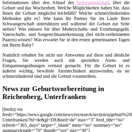
Informationen über den Ablauf der
Schwangerschaft
, über die
Geburt und das Wochenbett. Welche Möglichkeiten haben Sie, dass
Ihnen die Geburt möglichst leichtfällt? Welche schmerzlindernden
Methoden gibt es? Wie kann Ihr Partner Sie im Laufe Ihrer
Schwangerschaft unterstützen und während der Geburt zur Seite
stehen? Was müssen Sie über Mutterschafts- und Erziehungsgeld,
Vaterschafts- und Sorgerechtsanerkennung (bei nicht-verheirateten
Paaren) wissen? Was erwartet Sie in den ersten gemeinsamen Tagen
mit Ihrem Baby?
Natürlich erhalten Sie nicht nur Antworten auf diese und ähnliche
Fragen, Sie werden auch mit speziellen Atem- und
Entspannungsübungen vertraut gemacht. Für die Geburt ist es
äußerst wichtig, bewährte Atemtechniken anzuwenden, da sie
schmerzlindernd sind und die Geburt vorantreiben.
News zur Geburtsvorbereitung in
Reichenberg, Unterfranken
[feedzy-rss
feeds=“https://news.google.com/news/rss/search/section/q/geburt%2
Unterfranken/?hl=de&gl=DE&ned=de“ max=“3″ feed_title=“no“
refresh=“365_days“ target=“_blank“ meta=“no“ summary=“no“
summarylength=“70″ thumb=“yes“ size=“30″]