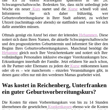
rate ich zu einem Kursbeginn spätestens in der 28.
Schwangerschaftswoche. Bedenken Sie, dass nicht unbedingt jede
Woche ein neuer
Kurs
startet und die
Kurse
schnell voll sind.
Informieren Sie sich daher frühzeitig, wer
Geburtsvorbereitungskurse in Ihrer Stadt anbietet, zu welcher
Uhrzeit (nachmittags oder abends) sie stattfinden und wann Sie sich
dafür anmelden müssen.
Oftmals genügt ein Anruf bei einer der leitenden
Hebammen
. Diese
notiert sich dann Ihren Namen, die aktuelle Schwangerschaftswoche
und den prognostizierten Geburtstermin und informiert Sie über den
Beginn Ihres Geburtsvorbereitungskurses. Manchmal benötigt die
Hebamme
gleich noch Ihre Versichertenkarte und notiert sich Ihre
vollständigen Personalien inklusive etwaiger Vorerkrankungen bzw.
Erkrankungen innerhalb der Familie. Jetzt erfahren Sie auch schon,
ob Ihr Partner oder Ehemann zu jedem der
Kurse
mitkommen kann
oder ob es – wie mancherorts – einzelen Veranstaltungen gibt, in
denen ganz offen nur mit den werdenen Mamas gearbeitet wird.
Was kostet in Reichenberg, Unterfranken
ein guter Geburtsvorbereitungskurs?
Die Kosten für einen Vorbereitungskurs von bis zu 14 Stunden
übernehmen die gesetzlichen
Krankenkassen
ebenso wie die Kosten