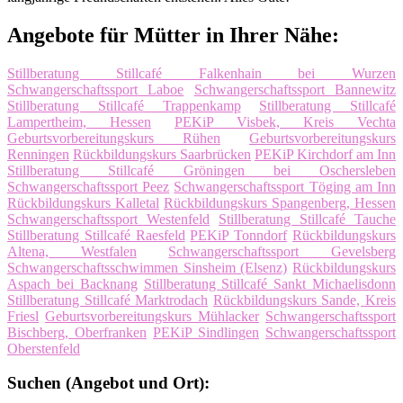
Angebote für Mütter in Ihrer Nähe:
Stillberatung Stillcafé Falkenhain bei Wurzen
Schwangerschaftssport Laboe
Schwangerschaftssport Bannewitz
Stillberatung Stillcafé Trappenkamp
Stillberatung Stillcafé
Lampertheim, Hessen
PEKiP Visbek, Kreis Vechta
Geburtsvorbereitungskurs Rühen
Geburtsvorbereitungskurs
Renningen
Rückbildungskurs Saarbrücken
PEKiP Kirchdorf am Inn
Stillberatung Stillcafé Gröningen bei Oschersleben
Schwangerschaftssport Peez
Schwangerschaftssport Töging am Inn
Rückbildungskurs Kalletal
Rückbildungskurs Spangenberg, Hessen
Schwangerschaftssport Westenfeld
Stillberatung Stillcafé Tauche
Stillberatung Stillcafé Raesfeld
PEKiP Tonndorf
Rückbildungskurs
Altena, Westfalen
Schwangerschaftssport Gevelsberg
Schwangerschaftsschwimmen Sinsheim (Elsenz)
Rückbildungskurs
Aspach bei Backnang
Stillberatung Stillcafé Sankt Michaelisdonn
Stillberatung Stillcafé Marktrodach
Rückbildungskurs Sande, Kreis
Friesl
Geburtsvorbereitungskurs Mühlacker
Schwangerschaftssport
Bischberg, Oberfranken
PEKiP Sindlingen
Schwangerschaftssport
Oberstenfeld
Suchen (Angebot und Ort):