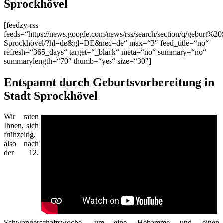
Sprockhövel
[feedzy-rss
feeds=“https://news.google.com/news/rss/search/section/q/geburt%20
Sprockhövel/?hl=de&gl=DE&ned=de“ max=“3″ feed_title=“no“
refresh=“365_days“ target=“_blank“ meta=“no“ summary=“no“
summarylength=“70″ thumb=“yes“ size=“30″]
Entspannt durch Geburtsvorbereitung in
Stadt Sprockhövel
Wir raten
Ihnen, sich
frühzeitig,
also nach
der 12.
Schwangerschaftswoche, um eine Hebamme und einen