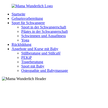
Zurück
zum
Startseite
Inhalt
MamaWunderlich.de
Mutti
Geburtsvorbereitung
sein
Sport für Schwangere
ist
Sport in der Schwangerschaft
wunderbar!
Pilates in der Schwangerschaft
Schwimmen und Aquafitness
Yoga
Rückbildung
Angebote und Kurse mit Baby
Stillberatung und Stillcafé
PEKiP
Trageberatung
Sport mit Baby
Osteopathie und Babymassage