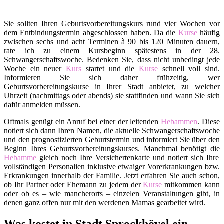
Sie sollten Ihren Geburtsvorbereitungskurs rund vier Wochen vor
dem Entbindungstermin abgeschlossen haben. Da die
Kurse
häufig
zwischen sechs und acht Terminen à 90 bis 120 Minuten dauern,
rate ich zu einem Kursbeginn spätestens in der 28.
Schwangerschaftswoche. Bedenken Sie, dass nicht unbedingt jede
Woche ein neuer
Kurs
startet und die
Kurse
schnell voll sind.
Informieren Sie sich daher frühzeitig, wer
Geburtsvorbereitungskurse in Ihrer Stadt anbietet, zu welcher
Uhrzeit (nachmittags oder abends) sie stattfinden und wann Sie sich
dafür anmelden müssen.
Oftmals genügt ein Anruf bei einer der leitenden
Hebammen
. Diese
notiert sich dann Ihren Namen, die aktuelle Schwangerschaftswoche
und den prognostizierten Geburtstermin und informiert Sie über den
Beginn Ihres Geburtsvorbereitungskurses. Manchmal benötigt die
Hebamme
gleich noch Ihre Versichertenkarte und notiert sich Ihre
vollständigen Personalien inklusive etwaiger Vorerkrankungen bzw.
Erkrankungen innerhalb der Familie. Jetzt erfahren Sie auch schon,
ob Ihr Partner oder Ehemann zu jedem der
Kurse
mitkommen kann
oder ob es – wie mancherorts – einzelen Veranstaltungen gibt, in
denen ganz offen nur mit den werdenen Mamas gearbeitet wird.
Was kostet in Stadt Sprockhövel ein