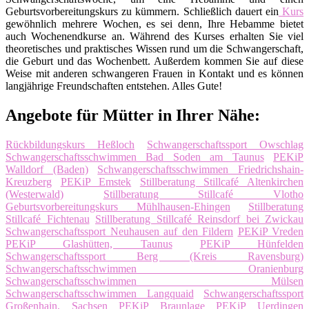
Geburtsvorbereitungskurs zu kümmern. Schließlich dauert ein
Kurs
gewöhnlich mehrere Wochen, es sei denn, Ihre Hebamme bietet
auch Wochenendkurse an. Während des Kurses erhalten Sie viel
theoretisches und praktisches Wissen rund um die Schwangerschaft,
die Geburt und das Wochenbett. Außerdem kommen Sie auf diese
Weise mit anderen schwangeren Frauen in Kontakt und es können
langjährige Freundschaften entstehen. Alles Gute!
Angebote für Mütter in Ihrer Nähe:
Rückbildungskurs Heßloch
Schwangerschaftssport Owschlag
Schwangerschaftsschwimmen Bad Soden am Taunus
PEKiP
Walldorf (Baden)
Schwangerschaftsschwimmen Friedrichshain-
Kreuzberg
PEKiP Emstek
Stillberatung Stillcafé Altenkirchen
(Westerwald)
Stillberatung Stillcafé Vlotho
Geburtsvorbereitungskurs Mühlhausen-Ehingen
Stillberatung
Stillcafé Fichtenau
Stillberatung Stillcafé Reinsdorf bei Zwickau
Schwangerschaftssport Neuhausen auf den Fildern
PEKiP Vreden
PEKiP Glashütten, Taunus
PEKiP Hünfelden
Schwangerschaftssport Berg (Kreis Ravensburg)
Schwangerschaftsschwimmen Oranienburg
Schwangerschaftsschwimmen Mülsen
Schwangerschaftsschwimmen Langquaid
Schwangerschaftssport
Großenhain, Sachsen
PEKiP Braunlage
PEKiP Uerdingen