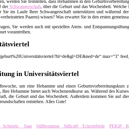
en, werden Sie feststellen, dass Hebammen in den Geburtsvorbereitungs
f der
Schwangerschaft
, über die Geburt und das Wochenbett. Welche M
 Sie im Laufe Ihrer Schwangerschaft unterstützen und während der
t-verheirateten Paaren) wissen? Was erwartet Sie in den ersten gemei
Fragen, Sie werden auch mit speziellen Atem- und Entspannungsübunge
urt vorantreiben.
ätsviertel
n/q/geburt%20Universitätsviertel/?hl=de&gl=DE&ned=de“ max=“3″ feed
tung in Universitätsviertel
chaftswoche, um eine Hebamme und einen Geburtsvorbereitungskurs
, Ihre Hebamme bietet auch Wochenendkurse an. Während des Kurses 
chaft, die Geburt und das Wochenbett. Außerdem kommen Sie auf die
eundschaften entstehen. Alles Gute!
fé Schmelz, Saar
Stillberatung Stillcafé Eckernförde
PEKiP R