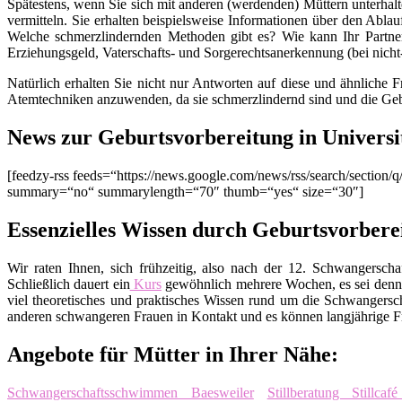
Spätestens, wenn Sie sich mit anderen (werdenden) Müttern unterhalt
vermitteln. Sie erhalten beispielsweise Informationen über den Ablau
Welche schmerzlindernden Methoden gibt es? Wie kann Ihr Partner
Erziehungsgeld, Vaterschafts- und Sorgerechtsanerkennung (bei nich
Natürlich erhalten Sie nicht nur Antworten auf diese und ähnliche 
Atemtechniken anzuwenden, da sie schmerzlindernd sind und die Geb
News zur Geburtsvorbereitung in Universit
[feedzy-rss feeds=“https://news.google.com/news/rss/search/sectio
summary=“no“ summarylength=“70″ thumb=“yes“ size=“30″]
Essenzielles Wissen durch Geburtsvorberei
Wir raten Ihnen, sich frühzeitig, also nach der 12. Schwangers
Schließlich dauert ein
Kurs
gewöhnlich mehrere Wochen, es sei denn
viel theoretisches und praktisches Wissen rund um die Schwangers
anderen schwangeren Frauen in Kontakt und es können langjährige Fr
Angebote für Mütter in Ihrer Nähe:
Schwangerschaftsschwimmen Baesweiler
Stillberatung Stillca