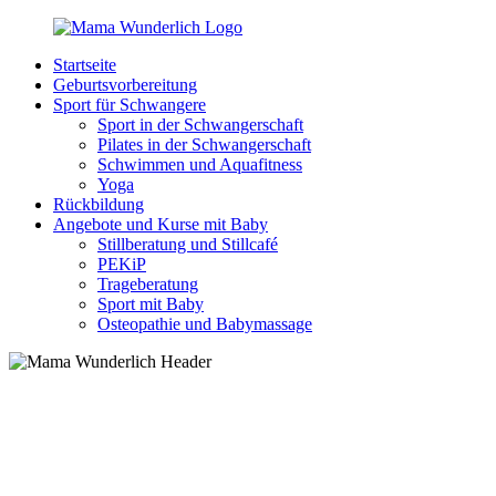
Zurück
zum
Startseite
Inhalt
MamaWunderlich.de
Mutti
Geburtsvorbereitung
sein
Sport für Schwangere
ist
Sport in der Schwangerschaft
wunderbar!
Pilates in der Schwangerschaft
Schwimmen und Aquafitness
Yoga
Rückbildung
Angebote und Kurse mit Baby
Stillberatung und Stillcafé
PEKiP
Trageberatung
Sport mit Baby
Osteopathie und Babymassage