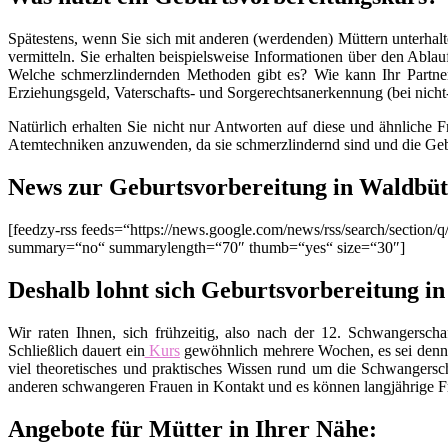
Spätestens, wenn Sie sich mit anderen (werdenden) Müttern unterhalt
vermitteln. Sie erhalten beispielsweise Informationen über den Ablau
Welche schmerzlindernden Methoden gibt es? Wie kann Ihr Partner
Erziehungsgeld, Vaterschafts- und Sorgerechtsanerkennung (bei nich
Natürlich erhalten Sie nicht nur Antworten auf diese und ähnliche 
Atemtechniken anzuwenden, da sie schmerzlindernd sind und die Geb
News zur Geburtsvorbereitung in Waldbüt
[feedzy-rss feeds=“https://news.google.com/news/rss/search/secti
summary=“no“ summarylength=“70″ thumb=“yes“ size=“30″]
Deshalb lohnt sich Geburtsvorbereitung i
Wir raten Ihnen, sich frühzeitig, also nach der 12. Schwangers
Schließlich dauert ein
Kurs
gewöhnlich mehrere Wochen, es sei denn
viel theoretisches und praktisches Wissen rund um die Schwangers
anderen schwangeren Frauen in Kontakt und es können langjährige Fr
Angebote für Mütter in Ihrer Nähe: