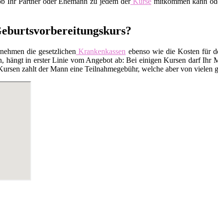
 ob Ihr Partner oder Ehemann zu jedem der
Kurse
mitkommen kann oder 
Geburtsvorbereitungskurs?
rnehmen die gesetzlichen
Krankenkassen
ebenso wie die Kosten für 
 hängt in erster Linie vom Angebot ab: Bei einigen Kursen darf Ihr M
Kursen zahlt der Mann eine Teilnahmegebühr, welche aber von vielen ge