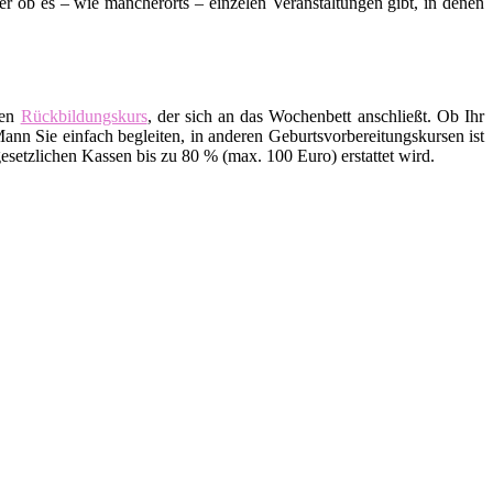
ob es – wie mancherorts – einzelen Veranstaltungen gibt, in denen
den
Rückbildungskurs
, der sich an das Wochenbett anschließt. Ob Ihr
ann Sie einfach begleiten, in anderen Geburtsvorbereitungskursen ist
setzlichen Kassen bis zu 80 % (max. 100 Euro) erstattet wird.