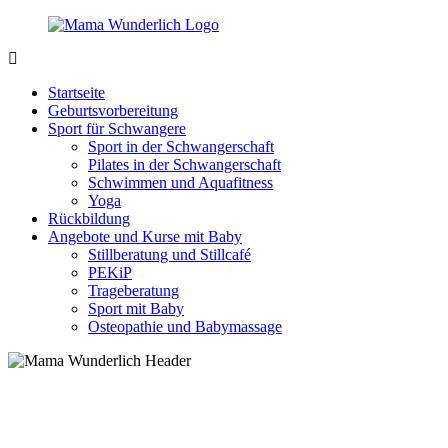
Zurück
zum
Inhalt
MamaWunderlich.de
Mutti
sein
Startseite
ist
Geburtsvorbereitung
wunderbar!
Sport für Schwangere
Sport in der Schwangerschaft
Pilates in der Schwangerschaft
Schwimmen und Aquafitness
Yoga
Rückbildung
Angebote und Kurse mit Baby
Stillberatung und Stillcafé
PEKiP
Trageberatung
Sport mit Baby
Osteopathie und Babymassage