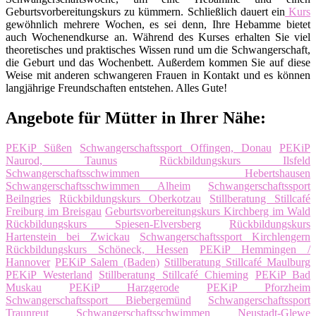
Geburtsvorbereitungskurs zu kümmern. Schließlich dauert ein
Kurs
gewöhnlich mehrere Wochen, es sei denn, Ihre Hebamme bietet
auch Wochenendkurse an. Während des Kurses erhalten Sie viel
theoretisches und praktisches Wissen rund um die Schwangerschaft,
die Geburt und das Wochenbett. Außerdem kommen Sie auf diese
Weise mit anderen schwangeren Frauen in Kontakt und es können
langjährige Freundschaften entstehen. Alles Gute!
Angebote für Mütter in Ihrer Nähe:
PEKiP Süßen
Schwangerschaftssport Offingen, Donau
PEKiP
Naurod, Taunus
Rückbildungskurs Ilsfeld
Schwangerschaftsschwimmen Hebertshausen
Schwangerschaftsschwimmen Alheim
Schwangerschaftssport
Beilngries
Rückbildungskurs Oberkotzau
Stillberatung Stillcafé
Freiburg im Breisgau
Geburtsvorbereitungskurs Kirchberg im Wald
Rückbildungskurs Spiesen-Elversberg
Rückbildungskurs
Hartenstein bei Zwickau
Schwangerschaftssport Kirchlengern
Rückbildungskurs Schöneck, Hessen
PEKiP Hemmingen /
Hannover
PEKiP Salem (Baden)
Stillberatung Stillcafé Maulburg
PEKiP Westerland
Stillberatung Stillcafé Chieming
PEKiP Bad
Muskau
PEKiP Harzgerode
PEKiP Pforzheim
Schwangerschaftssport Biebergemünd
Schwangerschaftssport
Traunreut
Schwangerschaftsschwimmen Neustadt-Glewe