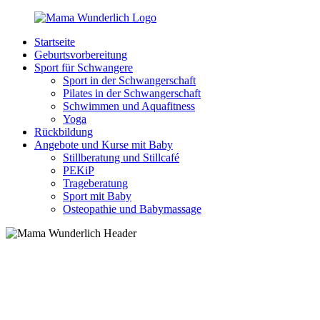
Zurück
zum
Startseite
Inhalt
MamaWunderlich.de
Mutti
Geburtsvorbereitung
sein
Sport für Schwangere
ist
Sport in der Schwangerschaft
wunderbar!
Pilates in der Schwangerschaft
Schwimmen und Aquafitness
Yoga
Rückbildung
Angebote und Kurse mit Baby
Stillberatung und Stillcafé
PEKiP
Trageberatung
Sport mit Baby
Osteopathie und Babymassage