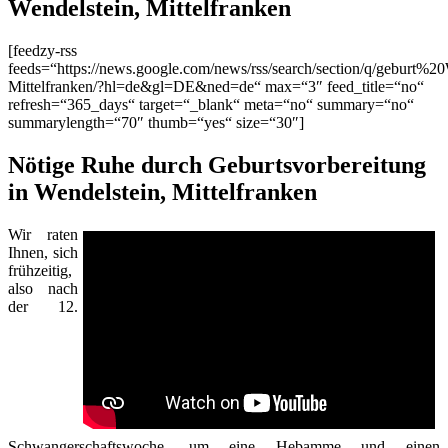
Wendelstein, Mittelfranken
[feedzy-rss
feeds=“https://news.google.com/news/rss/search/section/q/geburt%20
Mittelfranken/?hl=de&gl=DE&ned=de“ max=“3″ feed_title=“no“
refresh=“365_days“ target=“_blank“ meta=“no“ summary=“no“
summarylength=“70″ thumb=“yes“ size=“30″]
Nötige Ruhe durch Geburtsvorbereitung
in Wendelstein, Mittelfranken
Wir raten
Ihnen, sich
frühzeitig,
also nach
der 12.
Schwangerschaftswoche, um eine Hebamme und einen