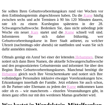
Sie sollten Ihren Geburtsvorbereitungskurs rund vier Wochen vor
dem Entbindungstermin abgeschlossen haben. Da die
Kurse
häufig
zwischen sechs und acht Terminen à 90 bis 120 Minuten dauern,
rate ich zu einem Kursbeginn spätestens in der 28.
Schwangerschaftswoche. Bedenken Sie, dass nicht unbedingt jede
Woche ein neuer
Kurs
startet und die
Kurse
schnell voll sind.
Informieren Sie sich daher frühzeitig, wer
Geburtsvorbereitungskurse in Ihrer Stadt anbietet, zu welcher
Uhrzeit (nachmittags oder abends) sie stattfinden und wann Sie sich
dafür anmelden müssen.
Oftmals genügt ein Anruf bei einer der leitenden
Hebammen
. Diese
notiert sich dann Ihren Namen, die aktuelle Schwangerschaftswoche
und den prognostizierten Geburtstermin und informiert Sie über den
Beginn Ihres Geburtsvorbereitungskurses. Manchmal benötigt die
Hebamme
gleich noch Ihre Versichertenkarte und notiert sich Ihre
vollständigen Personalien inklusive etwaiger Vorerkrankungen bzw.
Erkrankungen innerhalb der Familie. Jetzt erfahren Sie auch schon,
ob Ihr Partner oder Ehemann zu jedem der
Kurse
mitkommen kann
oder ob es – wie mancherorts – einzelen Veranstaltungen gibt, in
denen ganz offen nur mit den werdenen Mamas gearbeitet wird.
Was kostet in Wendelstein, Mittelfranken