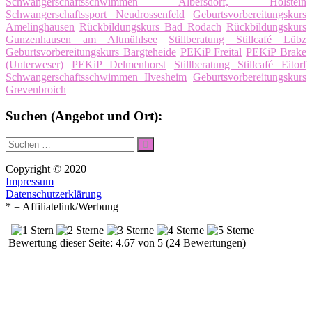
Schwangerschaftsschwimmen Albersdorf, Holstein
Schwangerschaftssport Neudrossenfeld
Geburtsvorbereitungskurs
Amelinghausen
Rückbildungskurs Bad Rodach
Rückbildungskurs
Gunzenhausen am Altmühlsee
Stillberatung Stillcafé Lübz
Geburtsvorbereitungskurs Bargteheide
PEKiP Freital
PEKiP Brake
(Unterweser)
PEKiP Delmenhorst
Stillberatung Stillcafé Eitorf
Schwangerschaftsschwimmen Ilvesheim
Geburtsvorbereitungskurs
Grevenbroich
Suchen (Angebot und Ort):
Suche
Suchen
nach:
Copyright © 2020
Impressum
Datenschutzerklärung
* = Affiliatelink/Werbung
Bewertung dieser Seite: 4.67 von 5 (24 Bewertungen)