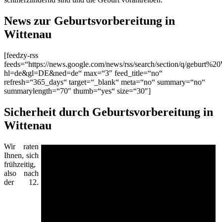
News zur Geburtsvorbereitung in
Wittenau
[feedzy-rss
feeds=“https://news.google.com/news/rss/search/section/q/geburt%20
hl=de&gl=DE&ned=de“ max=“3″ feed_title=“no“
refresh=“365_days“ target=“_blank“ meta=“no“ summary=“no“
summarylength=“70″ thumb=“yes“ size=“30″]
Sicherheit durch Geburtsvorbereitung in
Wittenau
Wir raten
Ihnen, sich
frühzeitig,
also nach
der 12.