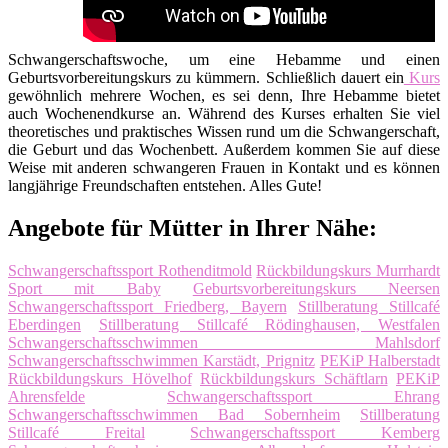
Schwangerschaftswoche, um eine Hebamme und einen
Geburtsvorbereitungskurs zu kümmern. Schließlich dauert ein
Kurs
gewöhnlich mehrere Wochen, es sei denn, Ihre Hebamme bietet
auch Wochenendkurse an. Während des Kurses erhalten Sie viel
theoretisches und praktisches Wissen rund um die Schwangerschaft,
die Geburt und das Wochenbett. Außerdem kommen Sie auf diese
Weise mit anderen schwangeren Frauen in Kontakt und es können
langjährige Freundschaften entstehen. Alles Gute!
Angebote für Mütter in Ihrer Nähe:
Schwangerschaftssport Rothenditmold
Rückbildungskurs Murrhardt
Sport mit Baby
Geburtsvorbereitungskurs Neersen
Schwangerschaftssport Friedberg, Bayern
Stillberatung Stillcafé
Eberdingen
Stillberatung Stillcafé Rödinghausen, Westfalen
Schwangerschaftsschwimmen Mahlsdorf
Schwangerschaftsschwimmen Karstädt, Prignitz
PEKiP Halberstadt
Rückbildungskurs Hövelhof
Rückbildungskurs Schäftlarn
PEKiP
Ahrensfelde
Schwangerschaftssport Ehrang
Schwangerschaftsschwimmen Bad Sobernheim
Stillberatung
Stillcafé Freital
Schwangerschaftssport Kemberg