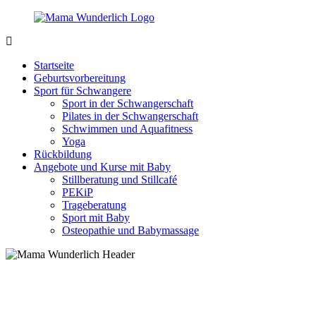
Zurück
zum
Inhalt
MamaWunderlich.de
Mutti
sein
Startseite
ist
Geburtsvorbereitung
wunderbar!
Sport für Schwangere
Sport in der Schwangerschaft
Pilates in der Schwangerschaft
Schwimmen und Aquafitness
Yoga
Rückbildung
Angebote und Kurse mit Baby
Stillberatung und Stillcafé
PEKiP
Trageberatung
Sport mit Baby
Osteopathie und Babymassage