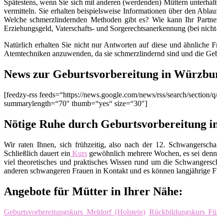
Spätestens, wenn Sie sich mit anderen (werdenden) Müttern unterhalt
vermitteln. Sie erhalten beispielsweise Informationen über den Ablau
Welche schmerzlindernden Methoden gibt es? Wie kann Ihr Partner
Erziehungsgeld, Vaterschafts- und Sorgerechtsanerkennung (bei nich
Natürlich erhalten Sie nicht nur Antworten auf diese und ähnliche 
Atemtechniken anzuwenden, da sie schmerzlindernd sind und die Geb
News zur Geburtsvorbereitung in Würzbu
[feedzy-rss feeds=“https://news.google.com/news/rss/search/sect
summarylength=“70″ thumb=“yes“ size=“30″]
Nötige Ruhe durch Geburtsvorbereitung 
Wir raten Ihnen, sich frühzeitig, also nach der 12. Schwangers
Schließlich dauert ein
Kurs
gewöhnlich mehrere Wochen, es sei denn
viel theoretisches und praktisches Wissen rund um die Schwangers
anderen schwangeren Frauen in Kontakt und es können langjährige Fr
Angebote für Mütter in Ihrer Nähe:
Geburtsvorbereitungskurs Meldorf (Holstein)
Rückbildungskurs Fü