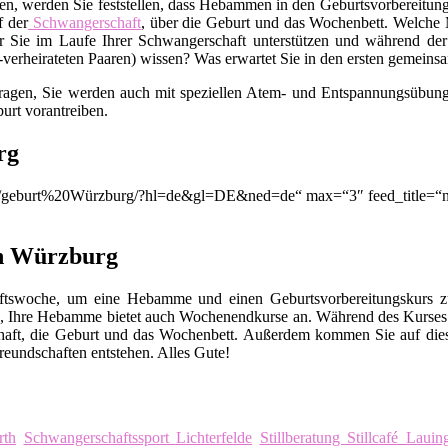
en, werden Sie feststellen, dass Hebammen in den Geburtsvorbereitungs
f der
Schwangerschaft
, über die Geburt und das Wochenbett. Welche M
 Sie im Laufe Ihrer Schwangerschaft unterstützen und während der
t-verheirateten Paaren) wissen? Was erwartet Sie in den ersten gemei
Fragen, Sie werden auch mit speziellen Atem- und Entspannungsübunge
urt vorantreiben.
rg
ion/q/geburt%20Würzburg/?hl=de&gl=DE&ned=de“ max=“3″ feed_title=
in Würzburg
chaftswoche, um eine Hebamme und einen Geburtsvorbereitungskurs
, Ihre Hebamme bietet auch Wochenendkurse an. Während des Kurses 
chaft, die Geburt und das Wochenbett. Außerdem kommen Sie auf die
eundschaften entstehen. Alles Gute!
rth
Schwangerschaftssport Lichterfelde
Stillberatung Stillcafé Laui