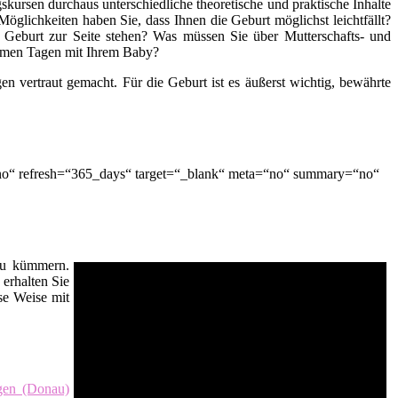
kursen durchaus unterschiedliche theoretische und praktische Inhalte
öglichkeiten haben Sie, dass Ihnen die Geburt möglichst leichtfällt?
 Geburt zur Seite stehen? Was müssen Sie über Mutterschafts- und
nsamen Tagen mit Ihrem Baby?
n vertraut gemacht. Für die Geburt ist es äußerst wichtig, bewährte
“no“ refresh=“365_days“ target=“_blank“ meta=“no“ summary=“no“
 zu kümmern.
erhalten Sie
se Weise mit
ngen (Donau)