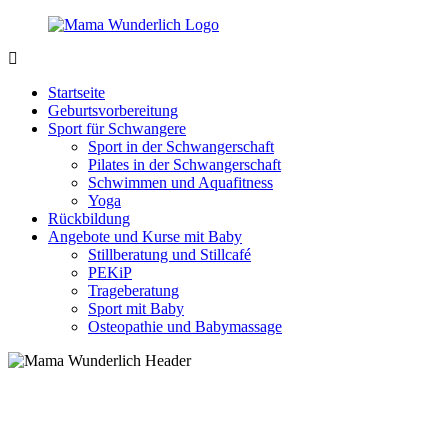
Zurück
zum
Inhalt
MamaWunderlich.de
Mutti
sein
Startseite
ist
Geburtsvorbereitung
wunderbar!
Sport für Schwangere
Sport in der Schwangerschaft
Pilates in der Schwangerschaft
Schwimmen und Aquafitness
Yoga
Rückbildung
Angebote und Kurse mit Baby
Stillberatung und Stillcafé
PEKiP
Trageberatung
Sport mit Baby
Osteopathie und Babymassage