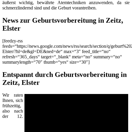
äußerst wichtig, bewährte Atemtechniken anzuwenden, da sie
schmerzlindernd sind und die Geburt vorantreiben.
News zur Geburtsvorbereitung in Zeitz,
Elster
[feedzy-rss
feeds=“https://news.google.com/news/rss/search/section/q/geburt%20
Elster/?hl=de&gl=DE&ned=de“ max=“3″ feed_title=“no“
refresh=“365_days“ target=“_blank“ meta=“no“ summary=“no“
summarylength=“70″ thumb=“yes“ size=“30″]
Entspannt durch Geburtsvorbereitung in
Zeitz, Elster
Wir raten
Ihnen, sich
frühzeitig,
also nach
der 12.