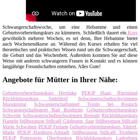
Schwangerschaftswoche, um eine Hebamme und einen
Geburtsvorbereitungskurs zu kümmern. Schließlich dauert ein
Kurs
gewöhnlich mehrere Wochen, es sei denn, Ihre Hebamme bietet
auch Wochenendkurse an. Während des Kurses erhalten Sie viel
theoretisches und praktisches Wissen rund um die Schwangerschaft,
die Geburt und das Wochenbett. Außerdem kommen Sie auf diese
Weise mit anderen schwangeren Frauen in Kontakt und es können
langjährige Freundschaften entstehen. Alles Gute!
Angebote für Mütter in Ihrer Nähe:
Geburtsvorbereitungskurs Herzlake
PEKiP Haan, Rheinland
Rückbildungskurs Satteldorf
Schwangerschaftsschwimmen
Moosinning
Schwangerschaftssport Tessin bei Rostock
Schwangerschaftssport Bad Bentheim
Geburtsvorbereitungskurs
Schwerte
Schwangerschaftsschwimmen Benrath
Rückbildungskurs
Hameln
Stillberatung Stillcafé Güdingen, Saar
Stillberatung Stillcafé
Markt Schwaben
PEKiP Freiamt
Geburtsvorbereitungskurs Altdorf,
Markt
PEKiP Hamburg-Altstadt
Stillberatung Stillcafé Trostberg
PEKiP Pottenstein, Oberfranken
Rückbildungskurs Ladenburg