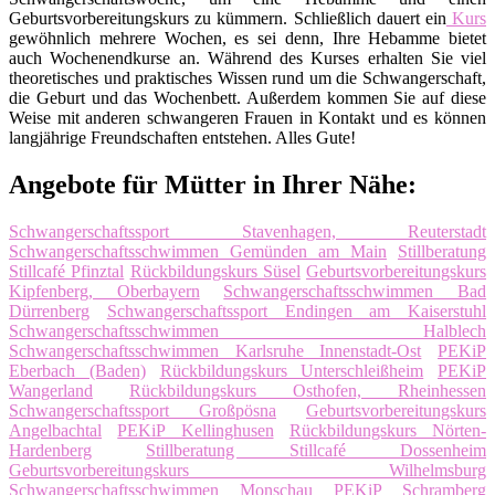
Geburtsvorbereitungskurs zu kümmern. Schließlich dauert ein
Kurs
gewöhnlich mehrere Wochen, es sei denn, Ihre Hebamme bietet
auch Wochenendkurse an. Während des Kurses erhalten Sie viel
theoretisches und praktisches Wissen rund um die Schwangerschaft,
die Geburt und das Wochenbett. Außerdem kommen Sie auf diese
Weise mit anderen schwangeren Frauen in Kontakt und es können
langjährige Freundschaften entstehen. Alles Gute!
Angebote für Mütter in Ihrer Nähe:
Schwangerschaftssport Stavenhagen, Reuterstadt
Schwangerschaftsschwimmen Gemünden am Main
Stillberatung
Stillcafé Pfinztal
Rückbildungskurs Süsel
Geburtsvorbereitungskurs
Kipfenberg, Oberbayern
Schwangerschaftsschwimmen Bad
Dürrenberg
Schwangerschaftssport Endingen am Kaiserstuhl
Schwangerschaftsschwimmen Halblech
Schwangerschaftsschwimmen Karlsruhe Innenstadt-Ost
PEKiP
Eberbach (Baden)
Rückbildungskurs Unterschleißheim
PEKiP
Wangerland
Rückbildungskurs Osthofen, Rheinhessen
Schwangerschaftssport Großpösna
Geburtsvorbereitungskurs
Angelbachtal
PEKiP Kellinghusen
Rückbildungskurs Nörten-
Hardenberg
Stillberatung Stillcafé Dossenheim
Geburtsvorbereitungskurs Wilhelmsburg
Schwangerschaftsschwimmen Monschau
PEKiP Schramberg