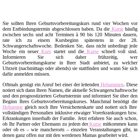
Sie sollten Ihren Geburtsvorbereitungskurs rund vier Wochen vor
dem Entbindungstermin abgeschlossen haben. Da die
Kurse
häufig
zwischen sechs und acht Terminen à 90 bis 120 Minuten dauern,
rate ich zu einem Kursbeginn spätestens in der 28.
Schwangerschaftswoche. Bedenken Sie, dass nicht unbedingt jede
Woche ein neuer
Kurs
startet und die
Kurse
schnell voll sind.
Informieren Sie sich daher frühzeitig, wer
Geburtsvorbereitungskurse in Ihrer Stadt anbietet, zu welcher
Uhrzeit (nachmittags oder abends) sie stattfinden und wann Sie sich
dafür anmelden müssen.
Oftmals genügt ein Anruf bei einer der leitenden
Hebammen
. Diese
notiert sich dann Ihren Namen, die aktuelle Schwangerschaftswoche
und den prognostizierten Geburtstermin und informiert Sie über den
Beginn Ihres Geburtsvorbereitungskurses. Manchmal benötigt die
Hebamme
gleich noch Ihre Versichertenkarte und notiert sich Ihre
vollständigen Personalien inklusive etwaiger Vorerkrankungen bzw.
Erkrankungen innerhalb der Familie. Jetzt erfahren Sie auch schon,
ob Ihr Partner oder Ehemann zu jedem der
Kurse
mitkommen kann
oder ob es – wie mancherorts – einzelen Veranstaltungen gibt, in
denen ganz offen nur mit den werdenen Mamas gearbeitet wird.