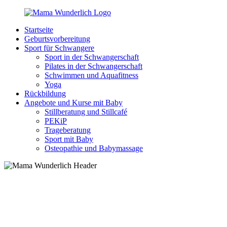
Zurück
zum
Startseite
Inhalt
MamaWunderlich.de
Mutti
Geburtsvorbereitung
sein
Sport für Schwangere
ist
Sport in der Schwangerschaft
wunderbar!
Pilates in der Schwangerschaft
Schwimmen und Aquafitness
Yoga
Rückbildung
Angebote und Kurse mit Baby
Stillberatung und Stillcafé
PEKiP
Trageberatung
Sport mit Baby
Osteopathie und Babymassage