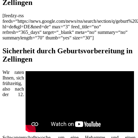
Zellingen
[feedzy-rss
feeds=“https://news.google.com/news/rss/search/section/q/geburt%20
hl=de&gl=DE&ned=de“ max=“3″ feed_title=“no“
refresh=“365_days“ target=“_blank“ meta=“no“ summary=“no“
summarylength=“70″ thumb=“yes“ size=“30″]
Sicherheit durch Geburtsvorbereitung in
Zellingen
Wir raten
Ihnen, sich
frühzeitig,
also nach
der 12.
Schwangerschaftswoche, um eine Hebamme und einen