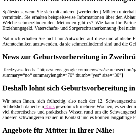
Spätestens, wenn Sie sich mit anderen (werdenden) Müttern unterhalt
vermitteln. Sie erhalten beispielsweise Informationen über den Ablau
Welche schmerzlindernden Methoden gibt es? Wie kann Ihr Partner
Erziehungsgeld, Vaterschafts- und Sorgerechtsanerkennung (bei nich
Natürlich erhalten Sie nicht nur Antworten auf diese und ähnliche 
Atemtechniken anzuwenden, da sie schmerzlindernd sind und die Geb
News zur Geburtsvorbereitung in Zweibrü
[feedzy-rss feeds=“https://news.google.com/news/rss/search/secti
summary=“no“ summarylength=“70″ thumb=“yes“ size=“30″]
Deshalb lohnt sich Geburtsvorbereitung i
Wir raten Ihnen, sich frühzeitig, also nach der 12. Schwangers
Schließlich dauert ein
Kurs
gewöhnlich mehrere Wochen, es sei denn
viel theoretisches und praktisches Wissen rund um die Schwangers
anderen schwangeren Frauen in Kontakt und es können langjährige Fr
Angebote für Mütter in Ihrer Nähe: