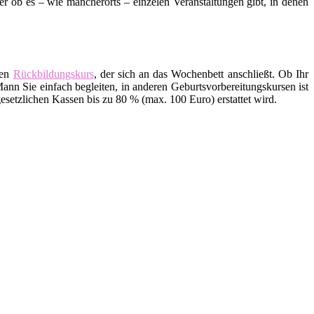
ob es – wie mancherorts – einzelen Veranstaltungen gibt, in denen
den
Rückbildungskurs
, der sich an das Wochenbett anschließt. Ob Ihr
ann Sie einfach begleiten, in anderen Geburtsvorbereitungskursen ist
setzlichen Kassen bis zu 80 % (max. 100 Euro) erstattet wird.