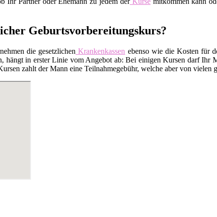
 ob Ihr Partner oder Ehemann zu jedem der
Kurse
mitkommen kann oder 
zlicher Geburtsvorbereitungskurs?
rnehmen die gesetzlichen
Krankenkassen
ebenso wie die Kosten für 
 hängt in erster Linie vom Angebot ab: Bei einigen Kursen darf Ihr M
Kursen zahlt der Mann eine Teilnahmegebühr, welche aber von vielen ge