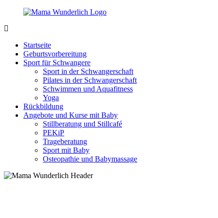
Zurück
zum
Inhalt
MamaWunderlich.de
Mutti
sein
Startseite
ist
Geburtsvorbereitung
wunderbar!
Sport für Schwangere
Sport in der Schwangerschaft
Pilates in der Schwangerschaft
Schwimmen und Aquafitness
Yoga
Rückbildung
Angebote und Kurse mit Baby
Stillberatung und Stillcafé
PEKiP
Trageberatung
Sport mit Baby
Osteopathie und Babymassage