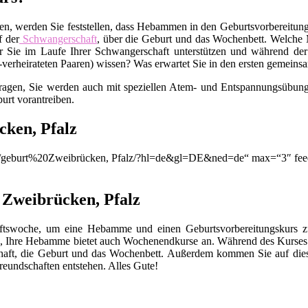
en, werden Sie feststellen, dass Hebammen in den Geburtsvorbereitungs
f der
Schwangerschaft
, über die Geburt und das Wochenbett. Welche M
 Sie im Laufe Ihrer Schwangerschaft unterstützen und während der
t-verheirateten Paaren) wissen? Was erwartet Sie in den ersten gemei
Fragen, Sie werden auch mit speziellen Atem- und Entspannungsübunge
urt vorantreiben.
cken, Pfalz
on/q/geburt%20Zweibrücken, Pfalz/?hl=de&gl=DE&ned=de“ max=“3″ fee
n Zweibrücken, Pfalz
chaftswoche, um eine Hebamme und einen Geburtsvorbereitungskurs
, Ihre Hebamme bietet auch Wochenendkurse an. Während des Kurses 
chaft, die Geburt und das Wochenbett. Außerdem kommen Sie auf die
eundschaften entstehen. Alles Gute!