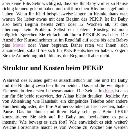
aber keine Eile. Sehr wichtig ist, dass Sie Ihr Baby vorher zu Hause
richtig kennen gelernt haben und mit ihm einen Rhythmus gefunden
haben. Wenn Ihr Kind beispielsweise länger im Krankenhaus war,
warten Sie lieber etwas mit dem Beginn des PEKiP. Ist Ihr Baby
also beim Beginn bereits zehn oder 12 Wochen alt, ist dies
überhaupt kein Problem. Selbst ein späterer Einstieg ist noch
möglich. Sprechen Sie einfach mit Ihrem PEKiP-Kurs-Leiter. Die
Anzahl der Kursteilnehmer ist im Regelfall auf sechs bis acht Babys
plus
Mutter
oder Vater begrenzt. Daher raten wir Ihnen, sich
anzumelden, sobald Sie sich für PEKiP entschieden haben. Zögern
Sie die Anmeldung nicht hinaus, der Beginn eilt aber nicht.
Struktur und Kosten beim PEKiP
Während des Kurses geht es ausschließlich um Sie und Ihr Baby
und die Bindung zwischen Ihnen beiden. Das sind die wichtigsten
Elemente in den ersten Lebensmonaten. Die Zeit ist im
Kurs
ist also
nur für Sie beide reserviert, der Alltag bleibt draußen. Jegliche Art
von Ablenkung wie Haushalt, ein klingelndes Telefon oder andere
Familienmitglieder, die Ihre Aufmerksamkeit auf sich ziehen, haben
Pause. Das tut Ihnen und ihrem Baby sehr gut. Beim PEKiP
konzentrieren Sie sich auf Ihr Baby und beobachten es ganz
intensiv. Wie bewegt es sich fort? Wie entwickelt es sich weiter?
Welche Fortschritte macht es von Woche zu Woche? Sie werden