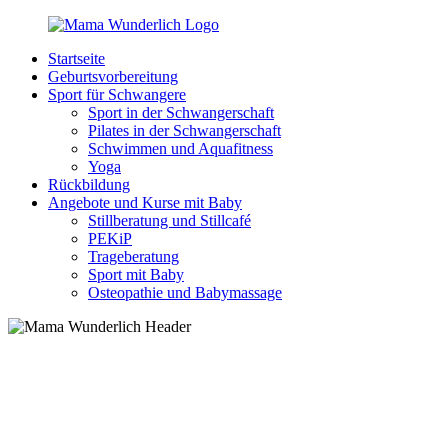
Zurück
zum
Startseite
Inhalt
MamaWunderlich.de
Mutti
Geburtsvorbereitung
sein
Sport für Schwangere
ist
Sport in der Schwangerschaft
wunderbar!
Pilates in der Schwangerschaft
Schwimmen und Aquafitness
Yoga
Rückbildung
Angebote und Kurse mit Baby
Stillberatung und Stillcafé
PEKiP
Trageberatung
Sport mit Baby
Osteopathie und Babymassage