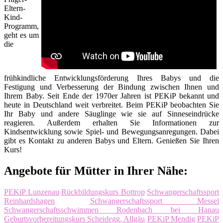
Eltern-
Kind-
Programm,
geht es um
die
frühkindliche Entwicklungsförderung Ihres Babys und die
Festigung und Verbesserung der Bindung zwischen Ihnen und
Ihrem Baby. Seit Ende der 1970er Jahren ist PEKiP bekannt und
heute in Deutschland weit verbreitet. Beim PEKiP beobachten Sie
Ihr Baby und andere Säuglinge wie sie auf Sinneseindrücke
reagieren. Außerdem erhalten Sie Informationen zur
Kindsentwicklung sowie Spiel- und Bewegungsanregungen. Dabei
gibt es Kontakt zu anderen Babys und Eltern. Genießen Sie Ihren
Kurs!
Angebote für Mütter in Ihrer Nähe:
PEKiP Lunzenau
Rückbildungskurs Bottrop
Schwangerschaftssport
Reinhardshagen
Schwangerschaftssport Messel
Schwangerschaftsschwimmen Rodenbach bei Hanau
Geburtsvorbereitungskurs Scheidegg, Allgäu
PEKiP Mendig
PEKiP