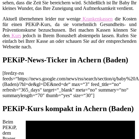
sehen, dass die Zeit Sie bereichern wird. Schließlich ist Ihr Baby Ihr
kleines Wunder, das Ihre Zuneigung und Aufmerksamkeit verdient.
Aktuell übernehmen leider nur wenige
Krankenkassen
die Kosten
für einen PEKiP-Kurs, da sie vornehmlich Gesundheits- und
Präventionskurse bezuschussen. Bei machen Kassen können Sie
den
Kurs
jedoch in Ihrem Bonusheft abstempeln lassen. Rufen Sie
einfach bei Ihrer Kasse an oder schauen Sie auf der entsprechenden
Webseite nach.
PEKiP-News-Ticker in Achern (Baden)
[feedzy-rss
feeds=“https://news.google.com/news/rss/search/section/q/baby%20
(Baden)/?hl=de&gl=DE&ned=de“ max=“3″ feed_title=“no“
refresh=“365_days“ target=“_blank“ meta=“no“ summary=“no“
summarylength=“70″ thumb=“yes“ size=“30″]
PEKiP-Kurs kompakt in Achern (Baden)
Beim
PEKiP,
dem
Prager-