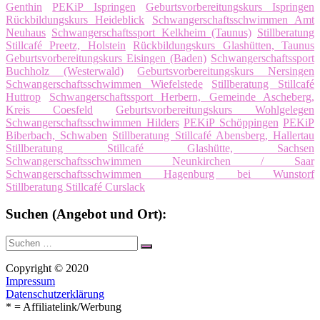
Genthin
PEKiP Ispringen
Geburtsvorbereitungskurs Ispringen
Rückbildungskurs Heideblick
Schwangerschaftsschwimmen Amt
Neuhaus
Schwangerschaftssport Kelkheim (Taunus)
Stillberatung
Stillcafé Preetz, Holstein
Rückbildungskurs Glashütten, Taunus
Geburtsvorbereitungskurs Eisingen (Baden)
Schwangerschaftssport
Buchholz (Westerwald)
Geburtsvorbereitungskurs Nersingen
Schwangerschaftsschwimmen Wiefelstede
Stillberatung Stillcafé
Huttrop
Schwangerschaftssport Herbern, Gemeinde Ascheberg,
Kreis Coesfeld
Geburtsvorbereitungskurs Wohlgelegen
Schwangerschaftsschwimmen Hilders
PEKiP Schöppingen
PEKiP
Biberbach, Schwaben
Stillberatung Stillcafé Abensberg, Hallertau
Stillberatung Stillcafé Glashütte, Sachsen
Schwangerschaftsschwimmen Neunkirchen / Saar
Schwangerschaftsschwimmen Hagenburg bei Wunstorf
Stillberatung Stillcafé Curslack
Suchen (Angebot und Ort):
Suche
Suchen
nach:
Copyright © 2020
Impressum
Datenschutzerklärung
* = Affiliatelink/Werbung