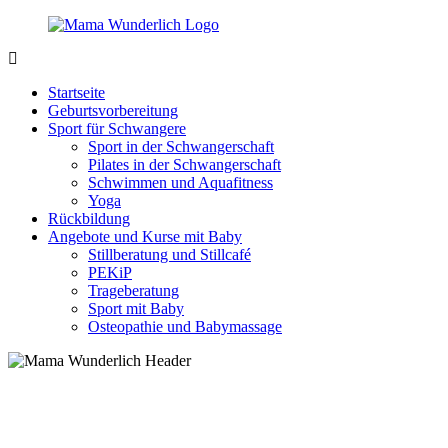
Zurück
zum
Inhalt
MamaWunderlich.de
Mutti
sein
Startseite
ist
Geburtsvorbereitung
wunderbar!
Sport für Schwangere
Sport in der Schwangerschaft
Pilates in der Schwangerschaft
Schwimmen und Aquafitness
Yoga
Rückbildung
Angebote und Kurse mit Baby
Stillberatung und Stillcafé
PEKiP
Trageberatung
Sport mit Baby
Osteopathie und Babymassage