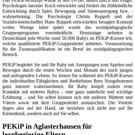
Das PEKiP-Konzept wurde in den 1970er Jahren durch den Prager
Psychologen Jaroslav Koch entwicklet und fördert die frühkindliche
Entwicklung durch Spiel, Bewegung und Sinnesanregung bzw. -
wahrnehmung. Die Psychologin Christa Ruppelt und der
Sozialwissenschaftler Hans Ruppelt entwickelten besagtes Konzept
weiter. Wenige Jahre später wurde das sozialpädagogische
Gruppenprogramm vereinheitlicht. Heutzutage nehmen in
Deutschland jede Woche rund 50.000 Babys an PEKiP-Kursen teil,
welche qualifizierte PEKiP-Gruppenleiter anbieten. Voraussetzung
für die Zusatzqualifikation ist ein Beruf im sozialpädagogischen
Bereich.
PEKiP begleitet Sie und Ihr Baby mit Anregungen zum Spielen und
Bewegen durch die ersten Wochen und Monate des noch jungen
und aufregenden Lebens. So lernen Sie während des PEKiP-Kurses
die individuellen Fähigkeiten und Bedürfnisse Ihres Neugeborenen
ganz intensiv wahrzunehmen. Ihr Baby knüpft zudem erste
Kontakte mit anderen Babys – eine ganz natürliche und wichtige
Erfahrung – und Sie selbst können sich mit anderen Müttern und
Vätern sowie mit dem Gruppenleiter austauschen. Die Vorteile
liegen also auf der Hand, sie beziehen sich nicht nur auf Ihr
Kleinstkind, sondern auch auf Sie selber.
PEKiP in Aglasterhausen für
lernbegierige Eltern