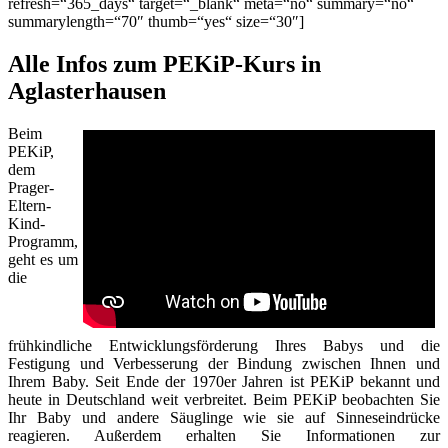
refresh=“365_days“ target=“_blank“ meta=“no“ summary=“no“
summarylength=“70″ thumb=“yes“ size=“30″]
Alle Infos zum PEKiP-Kurs in
Aglasterhausen
Beim
PEKiP,
dem
Prager-
Eltern-
Kind-
Programm,
geht es um
die
frühkindliche Entwicklungsförderung Ihres Babys und die
Festigung und Verbesserung der Bindung zwischen Ihnen und
Ihrem Baby. Seit Ende der 1970er Jahren ist PEKiP bekannt und
heute in Deutschland weit verbreitet. Beim PEKiP beobachten Sie
Ihr Baby und andere Säuglinge wie sie auf Sinneseindrücke
reagieren. Außerdem erhalten Sie Informationen zur