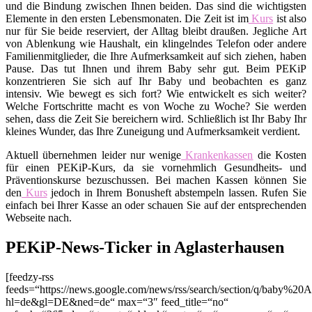
und die Bindung zwischen Ihnen beiden. Das sind die wichtigsten
Elemente in den ersten Lebensmonaten. Die Zeit ist im
Kurs
ist also
nur für Sie beide reserviert, der Alltag bleibt draußen. Jegliche Art
von Ablenkung wie Haushalt, ein klingelndes Telefon oder andere
Familienmitglieder, die Ihre Aufmerksamkeit auf sich ziehen, haben
Pause. Das tut Ihnen und ihrem Baby sehr gut. Beim PEKiP
konzentrieren Sie sich auf Ihr Baby und beobachten es ganz
intensiv. Wie bewegt es sich fort? Wie entwickelt es sich weiter?
Welche Fortschritte macht es von Woche zu Woche? Sie werden
sehen, dass die Zeit Sie bereichern wird. Schließlich ist Ihr Baby Ihr
kleines Wunder, das Ihre Zuneigung und Aufmerksamkeit verdient.
Aktuell übernehmen leider nur wenige
Krankenkassen
die Kosten
für einen PEKiP-Kurs, da sie vornehmlich Gesundheits- und
Präventionskurse bezuschussen. Bei machen Kassen können Sie
den
Kurs
jedoch in Ihrem Bonusheft abstempeln lassen. Rufen Sie
einfach bei Ihrer Kasse an oder schauen Sie auf der entsprechenden
Webseite nach.
PEKiP-News-Ticker in Aglasterhausen
[feedzy-rss
feeds=“https://news.google.com/news/rss/search/section/q/baby%20A
hl=de&gl=DE&ned=de“ max=“3″ feed_title=“no“