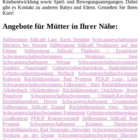
Kindsentwicklung sowie Spiel- und Bewegungsanregungen. Dabei
gibt es Kontakt zu anderen Babys und Eltern. Genießen Sie Ihren
Kurs!
Angebote für Mütter in Ihrer Nähe:
Stillberatung Stillcafé Laer, Kreis Steinfurt
Schwangerschaftssport
Machern bei Wurzen
Stillberatung Stillcafé Neuhausen auf den
Fildern
Stillberatung Stillcafé Thalheim / Erzgebirge
Schwangerschaftsschwimmen Weidenau, Sieg
Schwangerschaftssport Wiesau
Schwangerschaftsschwimmen
Sundern (Sauerland)
Geburtsvorbereitungskurs Stadtoldendorf
Geburtsvorbereitungskurs Wolfach
Schwangerschaftsschwimmen
Roßwein
Rückbildungskurs Bad Pyrmont
PEKiP Leun, Lahn
Schwangerschaftsschwimmen Falkenstein / Harz
Rückbildungskurs
Affalterbach (Württemberg)
Rückbildungskurs Quickborn, Kreis
Pinneberg
Schwangerschaftsschwimmen Uhlstädt-Kirchhasel
Rückbildungskurs Heven
Schwangerschaftssport Gropiusstadt
Stillberatung Stillcafé Eulatal
Rückbildungskurs Sinn, Hessen
Schwangerschaftsschwimmen Finnentrop
Geburtsvorbereitungskurs
Großbottwar
PEKiP Kniepervorstadt
Stillberatung Stillcafé Bad
Pyrmont
Schwangerschaftssport Kempen, Niederrhein
Rückbildungskurs Bad Neuenahr-Ahrweiler
Schwangerschaftssport
Neuburg an der Donau
Schwangerschaftsschwimmen Marxloh