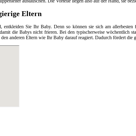
enleiter austauschen. Die Vorteile liegen also auf der Hand, sie bezieh
ierige Eltern
tkleiden Sie Ihr Baby. Denn so können sie sich am allerbesten fr
 damit die Babys nicht frieren. Bei den typischerweise wöchentlich 
en anderen Eltern wie Ihr Baby darauf reagiert. Dadurch fördert die g