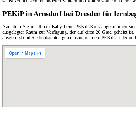
selbst können sich mit anderen Müttern und Vätern sowie mit dem Grupp
PEKiP in Arnsdorf bei Dresden für lernbeg
Nachdem Sie mit Ihrem Baby beim PEKiP-Kurs angekommen sind, en
ausgelegter Raum zur Verfügung, der auf circa 26 Grad geheizt ist,
ausgesetzt und Sie beobachten gemeinsam mit dem PEKiP-Leiter und d