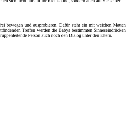
en sich nicht nur auf Ihr Kleinstkind, sondern auch auf Sie selber.
ei bewegen und ausprobieren. Dafür steht ein mit weichen Matten
stattfindenden Treffen werden die Babys bestimmten Sinneseindrücken
ruppenleitende Person auch noch den Dialog unter den Eltern.