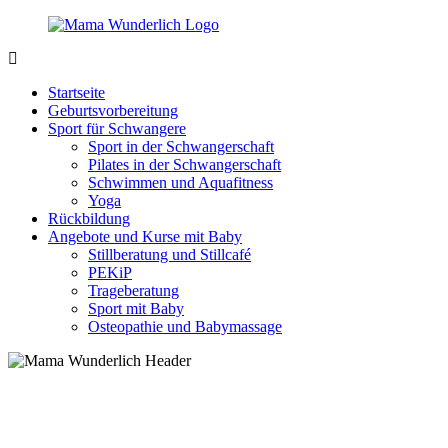
Zurück
zum
Inhalt
MamaWunderlich.de
Mutti
sein
Startseite
ist
Geburtsvorbereitung
wunderbar!
Sport für Schwangere
Sport in der Schwangerschaft
Pilates in der Schwangerschaft
Schwimmen und Aquafitness
Yoga
Rückbildung
Angebote und Kurse mit Baby
Stillberatung und Stillcafé
PEKiP
Trageberatung
Sport mit Baby
Osteopathie und Babymassage