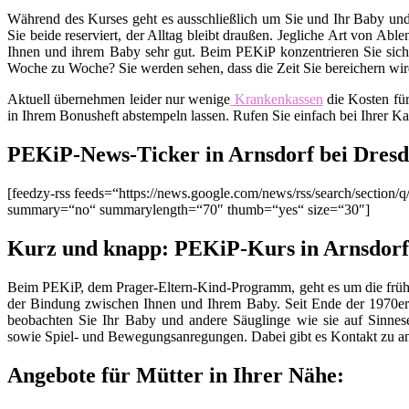
Während des Kurses geht es ausschließlich um Sie und Ihr Baby und
Sie beide reserviert, der Alltag bleibt draußen. Jegliche Art von Ab
Ihnen und ihrem Baby sehr gut. Beim PEKiP konzentrieren Sie sich 
Woche zu Woche? Sie werden sehen, dass die Zeit Sie bereichern wird
Aktuell übernehmen leider nur wenige
Krankenkassen
die Kosten fü
in Ihrem Bonusheft abstempeln lassen. Rufen Sie einfach bei Ihrer K
PEKiP-News-Ticker in Arnsdorf bei Dres
[feedzy-rss feeds=“https://news.google.com/news/rss/search/secti
summary=“no“ summarylength=“70″ thumb=“yes“ size=“30″]
Kurz und knapp: PEKiP-Kurs in Arnsdorf
Beim PEKiP, dem Prager-Eltern-Kind-Programm, geht es um die früh
der Bindung zwischen Ihnen und Ihrem Baby. Seit Ende der 1970er 
beobachten Sie Ihr Baby und andere Säuglinge wie sie auf Sinnes
sowie Spiel- und Bewegungsanregungen. Dabei gibt es Kontakt zu an
Angebote für Mütter in Ihrer Nähe: