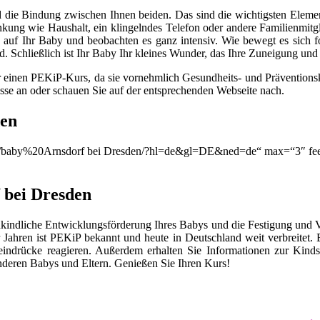
 die Bindung zwischen Ihnen beiden. Das sind die wichtigsten Elemen
lenkung wie Haushalt, ein klingelndes Telefon oder andere Familienmitg
auf Ihr Baby und beobachten es ganz intensiv. Wie bewegt es sich for
. Schließlich ist Ihr Baby Ihr kleines Wunder, das Ihre Zuneigung un
r einen PEKiP-Kurs, da sie vornehmlich Gesundheits- und Prävention
asse an oder schauen Sie auf der entsprechenden Webseite nach.
den
on/q/baby%20Arnsdorf bei Dresden/?hl=de&gl=DE&ned=de“ max=“3″ fee
 bei Dresden
kindliche Entwicklungsförderung Ihres Babys und die Festigung und 
Jahren ist PEKiP bekannt und heute in Deutschland weit verbreitet
eindrücke reagieren. Außerdem erhalten Sie Informationen zur Kind
deren Babys und Eltern. Genießen Sie Ihren Kurs!