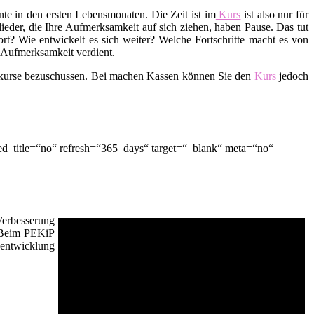
te in den ersten Lebensmonaten. Die Zeit ist im
Kurs
ist also nur für
lieder, die Ihre Aufmerksamkeit auf sich ziehen, haben Pause. Das tut
t? Wie entwickelt es sich weiter? Welche Fortschritte macht es von
d Aufmerksamkeit verdient.
skurse bezuschussen. Bei machen Kassen können Sie den
Kurs
jedoch
d_title=“no“ refresh=“365_days“ target=“_blank“ meta=“no“
Verbesserung
. Beim PEKiP
sentwicklung