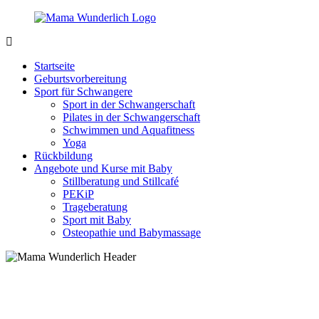
Zurück
zum
Inhalt
MamaWunderlich.de
Mutti
sein
Startseite
ist
Geburtsvorbereitung
wunderbar!
Sport für Schwangere
Sport in der Schwangerschaft
Pilates in der Schwangerschaft
Schwimmen und Aquafitness
Yoga
Rückbildung
Angebote und Kurse mit Baby
Stillberatung und Stillcafé
PEKiP
Trageberatung
Sport mit Baby
Osteopathie und Babymassage