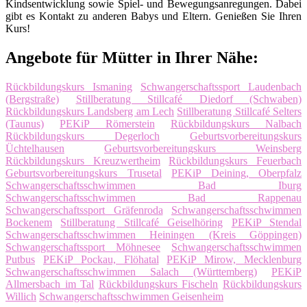
Kindsentwicklung sowie Spiel- und Bewegungsanregungen. Dabei
gibt es Kontakt zu anderen Babys und Eltern. Genießen Sie Ihren
Kurs!
Angebote für Mütter in Ihrer Nähe:
Rückbildungskurs Ismaning
Schwangerschaftssport Laudenbach
(Bergstraße)
Stillberatung Stillcafé Diedorf (Schwaben)
Rückbildungskurs Landsberg am Lech
Stillberatung Stillcafé Selters
(Taunus)
PEKiP Römerstein
Rückbildungskurs Nalbach
Rückbildungskurs Degerloch
Geburtsvorbereitungskurs
Üchtelhausen
Geburtsvorbereitungskurs Weinsberg
Rückbildungskurs Kreuzwertheim
Rückbildungskurs Feuerbach
Geburtsvorbereitungskurs Trusetal
PEKiP Deining, Oberpfalz
Schwangerschaftsschwimmen Bad Iburg
Schwangerschaftsschwimmen Bad Rappenau
Schwangerschaftssport Gräfenroda
Schwangerschaftsschwimmen
Bockenem
Stillberatung Stillcafé Geiselhöring
PEKiP Stendal
Schwangerschaftsschwimmen Heiningen (Kreis Göppingen)
Schwangerschaftssport Möhnesee
Schwangerschaftsschwimmen
Putbus
PEKiP Pockau, Flöhatal
PEKiP Mirow, Mecklenburg
Schwangerschaftsschwimmen Salach (Württemberg)
PEKiP
Allmersbach im Tal
Rückbildungskurs Fischeln
Rückbildungskurs
Willich
Schwangerschaftsschwimmen Geisenheim