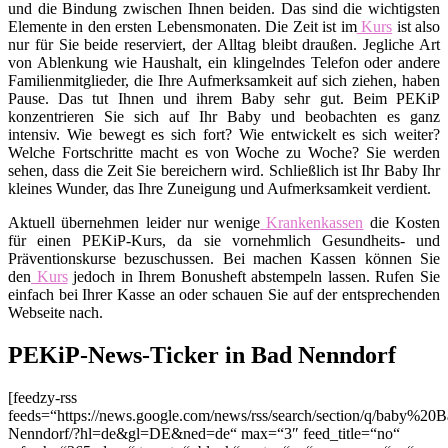
und die Bindung zwischen Ihnen beiden. Das sind die wichtigsten
Elemente in den ersten Lebensmonaten. Die Zeit ist im
Kurs
ist also
nur für Sie beide reserviert, der Alltag bleibt draußen. Jegliche Art
von Ablenkung wie Haushalt, ein klingelndes Telefon oder andere
Familienmitglieder, die Ihre Aufmerksamkeit auf sich ziehen, haben
Pause. Das tut Ihnen und ihrem Baby sehr gut. Beim PEKiP
konzentrieren Sie sich auf Ihr Baby und beobachten es ganz
intensiv. Wie bewegt es sich fort? Wie entwickelt es sich weiter?
Welche Fortschritte macht es von Woche zu Woche? Sie werden
sehen, dass die Zeit Sie bereichern wird. Schließlich ist Ihr Baby Ihr
kleines Wunder, das Ihre Zuneigung und Aufmerksamkeit verdient.
Aktuell übernehmen leider nur wenige
Krankenkassen
die Kosten
für einen PEKiP-Kurs, da sie vornehmlich Gesundheits- und
Präventionskurse bezuschussen. Bei machen Kassen können Sie
den
Kurs
jedoch in Ihrem Bonusheft abstempeln lassen. Rufen Sie
einfach bei Ihrer Kasse an oder schauen Sie auf der entsprechenden
Webseite nach.
PEKiP-News-Ticker in Bad Nenndorf
[feedzy-rss
feeds=“https://news.google.com/news/rss/search/section/q/baby%20
Nenndorf/?hl=de&gl=DE&ned=de“ max=“3″ feed_title=“no“