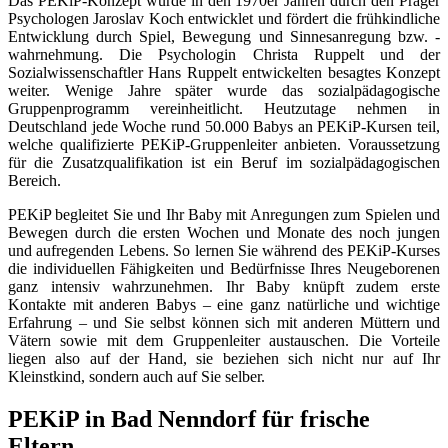
Das PEKiP-Konzept wurde in den 1970er Jahren durch den Prager
Psychologen Jaroslav Koch entwicklet und fördert die frühkindliche
Entwicklung durch Spiel, Bewegung und Sinnesanregung bzw. -
wahrnehmung. Die Psychologin Christa Ruppelt und der
Sozialwissenschaftler Hans Ruppelt entwickelten besagtes Konzept
weiter. Wenige Jahre später wurde das sozialpädagogische
Gruppenprogramm vereinheitlicht. Heutzutage nehmen in
Deutschland jede Woche rund 50.000 Babys an PEKiP-Kursen teil,
welche qualifizierte PEKiP-Gruppenleiter anbieten. Voraussetzung
für die Zusatzqualifikation ist ein Beruf im sozialpädagogischen
Bereich.
PEKiP begleitet Sie und Ihr Baby mit Anregungen zum Spielen und
Bewegen durch die ersten Wochen und Monate des noch jungen
und aufregenden Lebens. So lernen Sie während des PEKiP-Kurses
die individuellen Fähigkeiten und Bedürfnisse Ihres Neugeborenen
ganz intensiv wahrzunehmen. Ihr Baby knüpft zudem erste
Kontakte mit anderen Babys – eine ganz natürliche und wichtige
Erfahrung – und Sie selbst können sich mit anderen Müttern und
Vätern sowie mit dem Gruppenleiter austauschen. Die Vorteile
liegen also auf der Hand, sie beziehen sich nicht nur auf Ihr
Kleinstkind, sondern auch auf Sie selber.
PEKiP in Bad Nenndorf für frische
Eltern