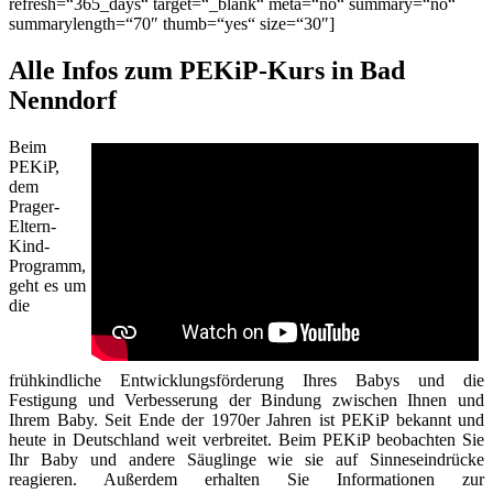
refresh=“365_days“ target=“_blank“ meta=“no“ summary=“no“
summarylength=“70″ thumb=“yes“ size=“30″]
Alle Infos zum PEKiP-Kurs in Bad
Nenndorf
Beim
PEKiP,
dem
Prager-
Eltern-
Kind-
Programm,
geht es um
die
frühkindliche Entwicklungsförderung Ihres Babys und die
Festigung und Verbesserung der Bindung zwischen Ihnen und
Ihrem Baby. Seit Ende der 1970er Jahren ist PEKiP bekannt und
heute in Deutschland weit verbreitet. Beim PEKiP beobachten Sie
Ihr Baby und andere Säuglinge wie sie auf Sinneseindrücke
reagieren. Außerdem erhalten Sie Informationen zur