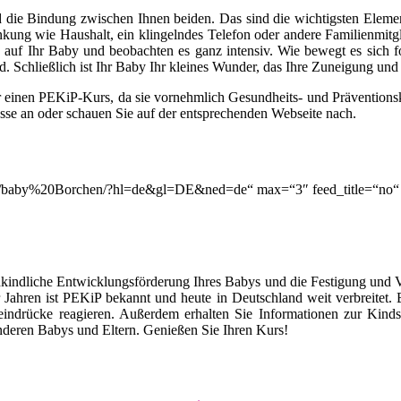
 die Bindung zwischen Ihnen beiden. Das sind die wichtigsten Elemen
lenkung wie Haushalt, ein klingelndes Telefon oder andere Familienmitg
auf Ihr Baby und beobachten es ganz intensiv. Wie bewegt es sich for
. Schließlich ist Ihr Baby Ihr kleines Wunder, das Ihre Zuneigung un
r einen PEKiP-Kurs, da sie vornehmlich Gesundheits- und Prävention
asse an oder schauen Sie auf der entsprechenden Webseite nach.
ion/q/baby%20Borchen/?hl=de&gl=DE&ned=de“ max=“3″ feed_title=“no
kindliche Entwicklungsförderung Ihres Babys und die Festigung und 
Jahren ist PEKiP bekannt und heute in Deutschland weit verbreitet
eindrücke reagieren. Außerdem erhalten Sie Informationen zur Kind
deren Babys und Eltern. Genießen Sie Ihren Kurs!