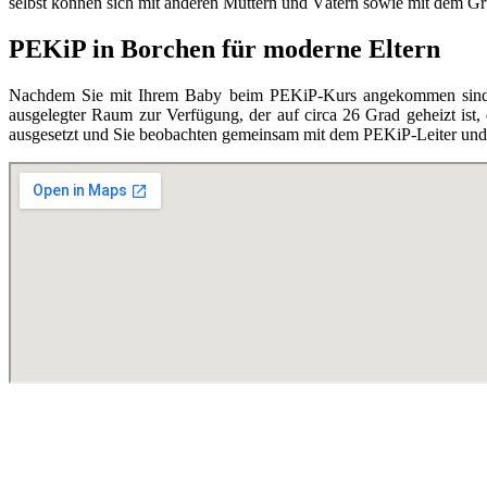
selbst können sich mit anderen Müttern und Vätern sowie mit dem Grupp
PEKiP in Borchen für moderne Eltern
Nachdem Sie mit Ihrem Baby beim PEKiP-Kurs angekommen sind, en
ausgelegter Raum zur Verfügung, der auf circa 26 Grad geheizt ist,
ausgesetzt und Sie beobachten gemeinsam mit dem PEKiP-Leiter und d