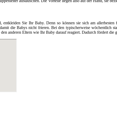
enleiter austauschen. Die Vorteile liegen also auf der Hand, sie bezieh
tkleiden Sie Ihr Baby. Denn so können sie sich am allerbesten fr
 damit die Babys nicht frieren. Bei den typischerweise wöchentlich 
en anderen Eltern wie Ihr Baby darauf reagiert. Dadurch fördert die g