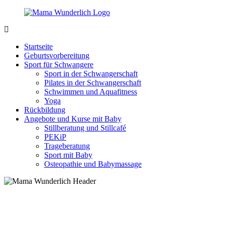
Zurück
zum
Inhalt
MamaWunderlich.de
Mutti
sein
Startseite
ist
Geburtsvorbereitung
wunderbar!
Sport für Schwangere
Sport in der Schwangerschaft
Pilates in der Schwangerschaft
Schwimmen und Aquafitness
Yoga
Rückbildung
Angebote und Kurse mit Baby
Stillberatung und Stillcafé
PEKiP
Trageberatung
Sport mit Baby
Osteopathie und Babymassage