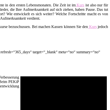
te in den ersten Lebensmonaten. Die Zeit ist im
Kurs
ist also nur für
lieder, die Ihre Aufmerksamkeit auf sich ziehen, haben Pause. Das tut
t? Wie entwickelt es sich weiter? Welche Fortschritte macht es von
d Aufmerksamkeit verdient.
skurse bezuschussen. Bei machen Kassen können Sie den
Kurs
jedoch
“ refresh=“365_days“ target=“_blank“ meta=“no“ summary=“no“
Verbesserung
. Beim PEKiP
sentwicklung