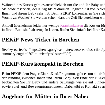
Während des Kurses geht es ausschließlich um Sie und Ihr Baby und
Sie beide reserviert, der Alltag bleibt draußen. Jegliche Art von Ab
Ihnen und ihrem Baby sehr gut. Beim PEKiP konzentrieren Sie sich 
Woche zu Woche? Sie werden sehen, dass die Zeit Sie bereichern wird
Aktuell übernehmen leider nur wenige
Krankenkassen
die Kosten fü
in Ihrem Bonusheft abstempeln lassen. Rufen Sie einfach bei Ihrer K
PEKiP-News-Ticker in Borchen
[feedzy-rss feeds=“https://news.google.com/news/rss/search/sect
summarylength=“70″ thumb=“yes“ size=“30″]
PEKiP-Kurs kompakt in Borchen
Beim PEKiP, dem Prager-Eltern-Kind-Programm, geht es um die früh
der Bindung zwischen Ihnen und Ihrem Baby. Seit Ende der 1970er 
beobachten Sie Ihr Baby und andere Säuglinge wie sie auf Sinnes
sowie Spiel- und Bewegungsanregungen. Dabei gibt es Kontakt zu an
Angebote für Mütter in Ihrer Nähe: