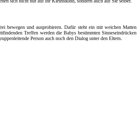
en sich nicht nur auf Ihr Kleinstkind, sondern auch auf Sie selber.
ei bewegen und ausprobieren. Dafür steht ein mit weichen Matten
stattfindenden Treffen werden die Babys bestimmten Sinneseindrücken
ruppenleitende Person auch noch den Dialog unter den Eltern.