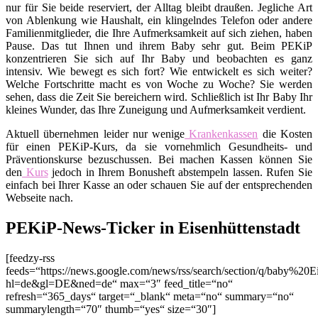
nur für Sie beide reserviert, der Alltag bleibt draußen. Jegliche Art
von Ablenkung wie Haushalt, ein klingelndes Telefon oder andere
Familienmitglieder, die Ihre Aufmerksamkeit auf sich ziehen, haben
Pause. Das tut Ihnen und ihrem Baby sehr gut. Beim PEKiP
konzentrieren Sie sich auf Ihr Baby und beobachten es ganz
intensiv. Wie bewegt es sich fort? Wie entwickelt es sich weiter?
Welche Fortschritte macht es von Woche zu Woche? Sie werden
sehen, dass die Zeit Sie bereichern wird. Schließlich ist Ihr Baby Ihr
kleines Wunder, das Ihre Zuneigung und Aufmerksamkeit verdient.
Aktuell übernehmen leider nur wenige
Krankenkassen
die Kosten
für einen PEKiP-Kurs, da sie vornehmlich Gesundheits- und
Präventionskurse bezuschussen. Bei machen Kassen können Sie
den
Kurs
jedoch in Ihrem Bonusheft abstempeln lassen. Rufen Sie
einfach bei Ihrer Kasse an oder schauen Sie auf der entsprechenden
Webseite nach.
PEKiP-News-Ticker in Eisenhüttenstadt
[feedzy-rss
feeds=“https://news.google.com/news/rss/search/section/q/baby%20Ei
hl=de&gl=DE&ned=de“ max=“3″ feed_title=“no“
refresh=“365_days“ target=“_blank“ meta=“no“ summary=“no“
summarylength=“70″ thumb=“yes“ size=“30″]