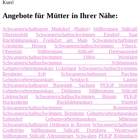
Kurs!
Angebote für Mütter in Ihrer Nähe:
Schwangerschaftssport Markdorf (Baden)
Stillberatung Stillcafé
Oberstenfeld
Schwangerschaftsschwimmen Ensdorf, Saar
Rückbildungskurs Frankfurt am Main
Schwangerschaftssport
Griesheim, Hessen
Schwangerschaftsschwimmen Vilseck,
Oberpfalz
Stillberatung Stillcafé Dietmannsried
Schwangerschaftsschwimmen Olfen, Westfalen
Schwangerschaftsschwimmen Schöppingen
Geburtsvorbereitungskurs Uckerland
Schwangerschaftsschwimmen
Bergheim, Erft
Schwangerschaftssport Parchim
Geburtsvorbereitungskurs Neukirch / Lausitz
Schwangerschaftssport Burgstädt, Sachsen
PEKiP Heimfeld
Geburtsvorbereitungskurs Dötlingen
Stillberatung Stillcafé
Lüdenscheid
Schwangerschaftsschwimmen Büsum
PEKiP
Hockenheim
Rückbildungskurs Hünfeld
Schwangerschaftsschwimmen Reppenstedt
Schwangerschaftsschwimmen Bensheim
Geburtsvorbereitungskurs
Epfendorf
Geburtsvorbereitungskurs Mittenaar
Schwangerschaftssport Oettingen in Bayern
Schwangerschaftssport
Großefehn
Stillberatung Stillcafé Dornburg, Westerwald
Stillberatung Stillcafé Altenmünster, Schwaben
PEKiP Röthenbach