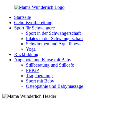
Zurück
zum
Startseite
Inhalt
MamaWunderlich.de
Mutti
Geburtsvorbereitung
sein
Sport für Schwangere
ist
Sport in der Schwangerschaft
wunderbar!
Pilates in der Schwangerschaft
Schwimmen und Aquafitness
Yoga
Rückbildung
Angebote und Kurse mit Baby
Stillberatung und Stillcafé
PEKiP
Trageberatung
Sport mit Baby
Osteopathie und Babymassage